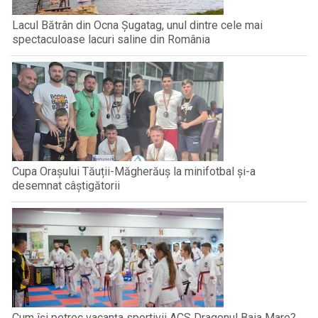
Lacul Bătrân din Ocna Șugatag, unul dintre cele mai
spectaculoase lacuri saline din România
Cupa Orașului Tăuții-Măgherăuș la minifotbal și-a
desemnat câștigătorii
Cum își petrec vacanța sportivii ACS Dragonul Baia Mare?