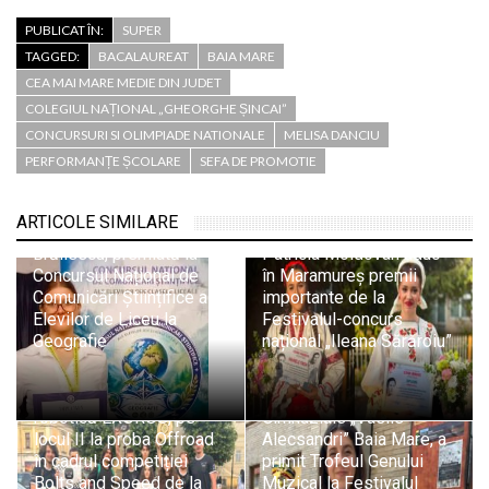
PUBLICAT ÎN:
SUPER
TAGGED:
BACALAUREAT
BAIA MARE
CEA MAI MARE MEDIE DIN JUDET
COLEGIUL NAȚIONAL „GHEORGHE ȘINCAI”
CONCURSURI SI OLIMPIADE NATIONALE
MELISA DANCIU
PERFORMANȚE ȘCOLARE
SEFA DE PROMOTIE
ARTICOLE SIMILARE
Lucacista Ariana
Victoria Petrenciuc și
Brăilescu, premiată la
Patricia Moldovan aduc
Concursul Național de
în Maramureș premii
Comunicări Științifice ale
importante de la
Elevilor de Liceu la
Festivalul-concurs
Geografie
național „Ileana Sărăroiu”
Echipa băimăreană de
Giulia Rob, elevă a Școlii
robotică EXOROS, pe
Gimnaziale „Vasile
locul II la proba Offroad
Alecsandri” Baia Mare, a
în cadrul competiției
primit Trofeul Genului
Bolts and Speed de la
Muzical la Festivalul