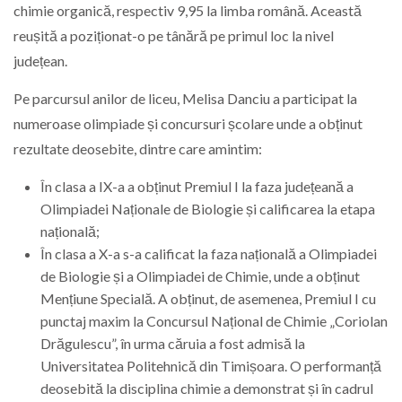
chimie organică, respectiv 9,95 la limba română. Această
reușită a poziționat-o pe tânără pe primul loc la nivel
județean.
Pe parcursul anilor de liceu, Melisa Danciu a participat la
numeroase olimpiade și concursuri școlare unde a obținut
rezultate deosebite, dintre care amintim:
În clasa a IX-a a obținut Premiul I la faza județeană a
Olimpiadei Naționale de Biologie și calificarea la etapa
națională;
În clasa a X-a s-a calificat la faza națională a Olimpiadei
de Biologie și a Olimpiadei de Chimie, unde a obținut
Mențiune Specială. A obținut, de asemenea, Premiul I cu
punctaj maxim la Concursul Național de Chimie „Coriolan
Drăgulescu”, în urma căruia a fost admisă la
Universitatea Politehnică din Timișoara. O performanță
deosebită la disciplina chimie a demonstrat și în cadrul