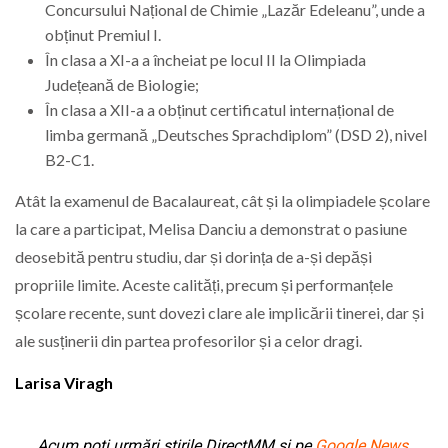
Concursului Național de Chimie „Lazăr Edeleanu”, unde a
obținut Premiul I.
În clasa a XI-a a încheiat pe locul II la Olimpiada
Județeană de Biologie;
În clasa a XII-a a obținut certificatul internațional de
limba germană „Deutsches Sprachdiplom” (DSD 2), nivel
B2-C1.
Atât la examenul de Bacalaureat, cât și la olimpiadele școlare
la care a participat, Melisa Danciu a demonstrat o pasiune
deosebită pentru studiu, dar și dorința de a-și depăși
propriile limite. Aceste calități, precum și performanțele
școlare recente, sunt dovezi clare ale implicării tinerei, dar și
ale susținerii din partea profesorilor și a celor dragi.
Larisa Viragh
Acum poți urmări știrile DirectMM și pe
Google News
.