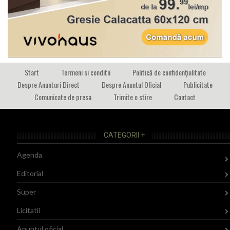
Start
Termeni si conditii
Politică de confidențialitate
Despre Anunturi Direct
Despre Anuntul Oficial
Publicitate
Comunicate de presa
Trimite o stire
Contact
CATEGORII +
Agenda
Editorial
Super
Licitatii
Anuntul oficial