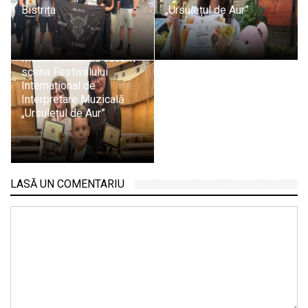
Bistrița
„Ursulețul de Aur”
Artiști talentați ai Insieme
Music School au cucerit
scena Festivalului
Internațional de
Interpretare Muzicală
„Ursulețul de Aur”
LASĂ UN COMENTARIU