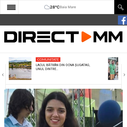
28°C
Baia Mare
START
COMUNITATE
EDITORIAL
COMUNITATE
CULTURA
LACUL BĂTRÂN DIN OCNA ȘUGATAG,
UNUL DINTRE…
ECONOMIE
SANATATE
SPORT
SPECIAL
POLITIC