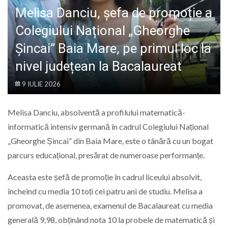
LIFE
Melisa Danciu, șefa de promoție a
Colegiului Național „Gheorghe
Șincai” Baia Mare, pe primul loc la
nivel județean la Bacalaureat
9 IULIE 2026
Melisa Danciu, absolventă a profilului matematică-
informatică intensiv germană în cadrul Colegiului Național
„Gheorghe Șincai” din Baia Mare, este o tânără cu un bogat
parcurs educațional, presărat de numeroase performanțe.
Aceasta este șefă de promoție în cadrul liceului absolvit,
încheind cu media 10 toți cei patru ani de studiu. Melisa a
promovat, de asemenea, examenul de Bacalaureat cu media
generală 9,98, obținând nota 10 la probele de matematică și