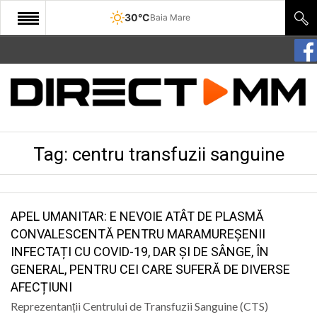
30°C
Baia Mare
START
COMUNITATE
EDITORIAL
Tag:
centru transfuzii sanguine
CULTURA
ECONOMIE
SANATATE
APEL UMANITAR: E NEVOIE ATÂT DE PLASMĂ
CONVALESCENTĂ PENTRU MARAMUREȘENII
SPORT
INFECTAȚI CU COVID-19, DAR ȘI DE SÂNGE, ÎN
GENERAL, PENTRU CEI CARE SUFERĂ DE DIVERSE
SPECIAL
AFECȚIUNI
POLITIC
Reprezentanții Centrului de Transfuzii Sanguine (CTS)