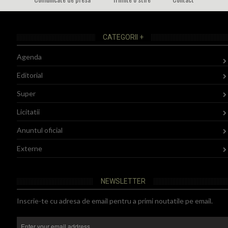
CATEGORII +
Agenda
Editorial
Super
Licitatii
Anuntul oficial
Externe
NEWSLETTER
Inscrie-te cu adresa de email pentru a primi noutatile pe email.