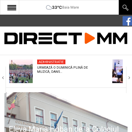
33°C
Baia Mare
START
COMUNITATE
EDITORIAL
ADMINISTRATIE
CULTURA
URMEAZĂ O DUMINICĂ PLINĂ DE
MUZICĂ, DANS…
ECONOMIE
SANATATE
SPORT
SPECIAL
POLITIC
Eleva Maria Hoban de la Colegiul