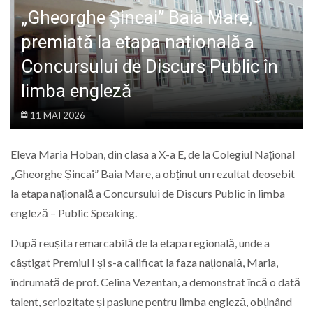
LIFE
„Gheorghe Șincai” Baia Mare,
premiată la etapa națională a
Concursului de Discurs Public în
limba engleză
11 MAI 2026
Eleva Maria Hoban, din clasa a X-a E, de la Colegiul Național
„Gheorghe Șincai” Baia Mare, a obținut un rezultat deosebit
la etapa națională a Concursului de Discurs Public în limba
engleză – Public Speaking.
După reușita remarcabilă de la etapa regională, unde a
câștigat Premiul I și s-a calificat la faza națională, Maria,
îndrumată de prof. Celina Vezentan, a demonstrat încă o dată
talent, seriozitate și pasiune pentru limba engleză, obținând