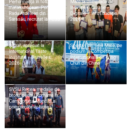
Performanță în fotbalul
Mare la Olimpiada de
maramureșean: Portarul
Inovare și Creație
Radu Ardelean din
Digitală – InfoEducație
Sarasău, recrutat la FCSB
2026
Tradiție și pasiune din
Țara Lăpușului: „Oloiul
Șatra”, apreciat la
Sportivi din Baia Mare, pe
International Taste
podium la Competiția
Institute – Bruxelles
Internațională de Wing
2026
Chun din China
SVSU Recea, medalie de
bronz pentru România la
Campionatul Mondial al
pompierilor voluntari