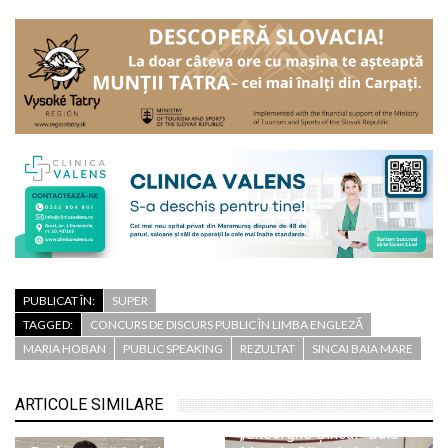
PUBLICAT ÎN:
SUPER
TAGGED:
CONCURS DE DISCURS PUBLIC ÎN LIMBA ENGLEZĂ
MARIA HOBAN
PUBLIC SPEAKING
REZULTAT
SINCAI BAIA MARE
Trei medalii de aur și
două de bronz pentru
ARTICOLE SIMILARE
elevii Colegiului
„Gheorghe Șincai” Baia