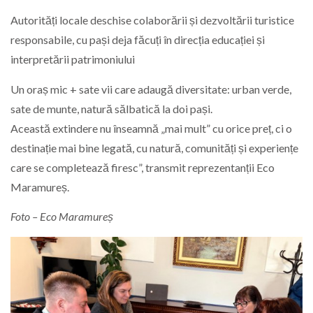
Autorități locale deschise colaborării și dezvoltării turistice
responsabile, cu pași deja făcuți în direcția educației și
interpretării patrimoniului
Un oraș mic + sate vii care adaugă diversitate: urban verde,
sate de munte, natură sălbatică la doi pași.
Această extindere nu înseamnă „mai mult” cu orice preț, ci o
destinație mai bine legată, cu natură, comunități și experiențe
care se completează firesc”, transmit reprezentanții Eco
Maramureș.
Foto – Eco Maramureș