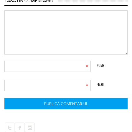
LASĂ UN COMENTARIU
*
NUME
*
EMAIL