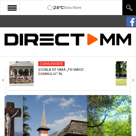
24°C
Baia Mare
START
COMUNITATE
EDITORIAL
COMUNITATE
CULTURA
ȘCOALA DE VARĂ „FIII MAICII
DOMNULUI” ÎN…
ECONOMIE
SANATATE
SPORT
SPECIAL
POLITIC