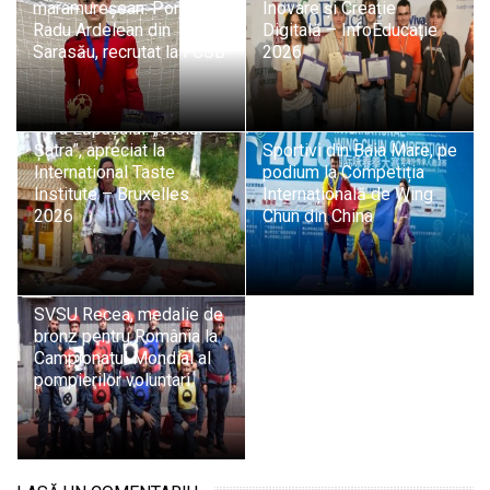
maramureșean: Portarul
Inovare și Creație
Radu Ardelean din
Digitală – InfoEducație
Sarasău, recrutat la FCSB
2026
Tradiție și pasiune din
Țara Lăpușului: „Oloiul
Șatra”, apreciat la
Sportivi din Baia Mare, pe
International Taste
podium la Competiția
Institute – Bruxelles
Internațională de Wing
2026
Chun din China
SVSU Recea, medalie de
bronz pentru România la
Campionatul Mondial al
pompierilor voluntari