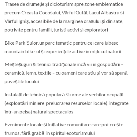
Trasee de drumeție și cicloturism spre zone emblematice
precum Creasta Cocoșului, Vârful Gutâi, Lacul Albastru și
Vârful Igniș, accesibile de la marginea orașului și din sate,
potrivite pentru familii, turiști activi și exploratori
Bike Park Șuior, un parc tematic pentru cei care iubesc
mountain bike-ul și experiențele active în mijlocul naturii
Meșteșuguri și tehnici tradiționale încă vii în gospodării –
ceramică, lemn, textile – cu oameni care știu și vor să spună
poveștile locului
Instalații de tehnică populară și urme ale vechilor ocupații
(exploatări miniere, prelucrarea resurselor locale), integrate
într-un peisaj natural spectaculos
Evenimente locale și inițiative comunitare care pot crește
frumos, fără grabă, în spiritul ecoturismului