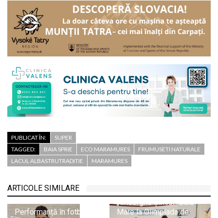
PUBLICAT ÎN:
SUPER
TAGGED:
BAIA SPRIE
ECO MARAMURES
FRUMUSETI NATURALE
LACUL ALBASTRUTRADITIE
MARAMURES
Trei medalii de aur și
două de bronz pentru
ARTICOLE SIMILARE
elevii Colegiului
„Gheorghe Șincai” Baia
Performanță în fotbalul
Mare la Olimpiada de