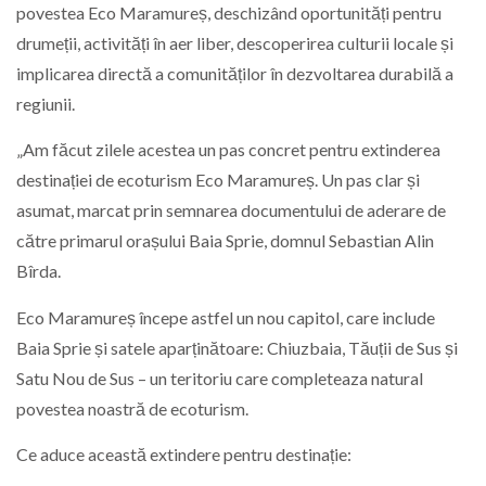
povestea Eco Maramureș, deschizând oportunități pentru
drumeții, activități în aer liber, descoperirea culturii locale și
implicarea directă a comunităților în dezvoltarea durabilă a
regiunii.
„Am făcut zilele acestea un pas concret pentru extinderea
destinației de ecoturism Eco Maramureș. Un pas clar și
asumat, marcat prin semnarea documentului de aderare de
către primarul orașului Baia Sprie, domnul Sebastian Alin
Bîrda.
Eco Maramureș începe astfel un nou capitol, care include
Baia Sprie și satele aparținătoare: Chiuzbaia, Tăuții de Sus și
Satu Nou de Sus – un teritoriu care completeaza natural
povestea noastră de ecoturism.
Ce aduce această extindere pentru destinație: