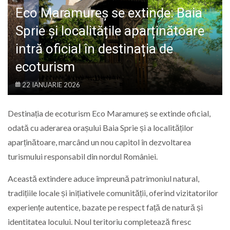
LIFE
Eco Maramureș se extinde: Baia
Sprie și localitățile aparținătoare
intră oficial în destinația de
ecoturism
22 IANUARIE 2026
Destinația de ecoturism Eco Maramureș se extinde oficial,
odată cu aderarea orașului Baia Sprie și a localităților
aparținătoare, marcând un nou capitol în dezvoltarea
turismului responsabil din nordul României.
Această extindere aduce împreună patrimoniul natural,
tradițiile locale și inițiativele comunității, oferind vizitatorilor
experiențe autentice, bazate pe respect față de natură și
identitatea locului. Noul teritoriu completează firesc