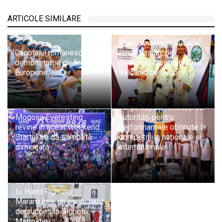
ARTICOLE SIMILARE
Mândrie pentru Baia
Mare: Anamaria Suciu și
Canotajul românesc,
Ionuț Vasian, pe
demonstrație de forță la
podiumul Campionatului
Europene
Balcanic de Judo
Sportivii A.C.S. Athletic
Târgu Lăpuș, felicitați de
Mogoșa Everesting
autorități pentru
revine în acest weekend.
performanțele obținute la
Startul se dă sâmbătă
competițiile naționale și
dimineața
internaționale
Gala Demonstrativă Hand
to Hand Fighting
Maramureș, un eveniment
de succes la Sighetu
Marmației