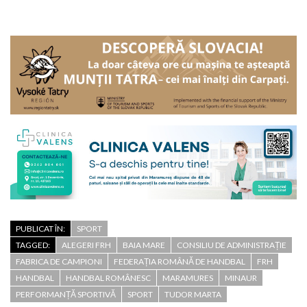
PUBLICAT ÎN:
SPORT
TAGGED:
ALEGERI FRH
BAIA MARE
CONSILIU DE ADMINISTRAȚIE
FABRICA DE CAMPIONI
FEDERAȚIA ROMÂNĂ DE HANDBAL
FRH
HANDBAL
HANDBAL ROMÂNESC
MARAMURES
MINAUR
PERFORMANȚĂ SPORTIVĂ
SPORT
TUDOR MARTA