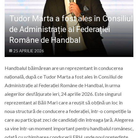
LIFE
Tudor Marta a fost ales în Consiliul
de Administrație al Federației
Române de Handbal
25 APRILIE 2026
Handbalul băimărean are un reprezentant în conducerea
națională, după ce
Tudor Marta
a fost ales în Consiliul de
Administrație al
Federației Române de Handbal
, în urma
alegerilor desfășurate ieri, 24 aprilie 2026. Este singurul
reprezentant al Băii Mari care a reușit să obțină un loc în
noua structură de conducere a federației, într-o competiție la
care au participat zeci de candidați din întreaga țară. Alegerea
sa vine într-un moment important pentru handbalul românesc,
odată cu schimbarea conducerii FRH, unde noul președinte