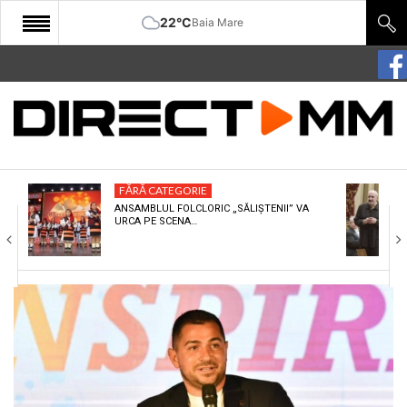
22°C
Baia Mare
START
COMUNITATE
EDITORIAL
FĂRĂ CATEGORIE
CULTURA
ANSAMBLUL FOLCLORIC „SĂLIȘTENII” VA
URCA PE SCENA…
ECONOMIE
SANATATE
SPORT
SPECIAL
POLITIC