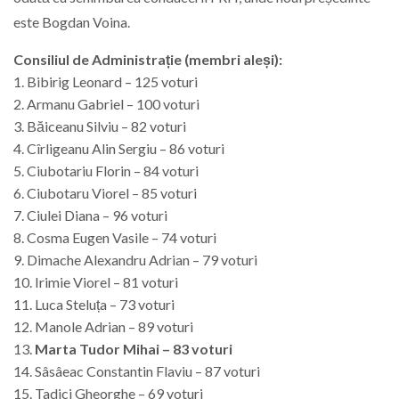
este
Bogdan Voina
.
Consiliul de Administrație (membri aleși):
1. Bibirig Leonard – 125 voturi
2. Armanu Gabriel – 100 voturi
3. Băiceanu Silviu – 82 voturi
4. Cîrligeanu Alin Sergiu – 86 voturi
5. Ciubotariu Florin – 84 voturi
6. Ciubotaru Viorel – 85 voturi
7. Ciulei Diana – 96 voturi
8. Cosma Eugen Vasile – 74 voturi
9. Dimache Alexandru Adrian – 79 voturi
10. Irimie Viorel – 81 voturi
11. Luca Steluța – 73 voturi
12. Manole Adrian – 89 voturi
13.
Marta Tudor Mihai – 83 voturi
14. Sâsâeac Constantin Flaviu – 87 voturi
15. Tadici Gheorghe – 69 voturi