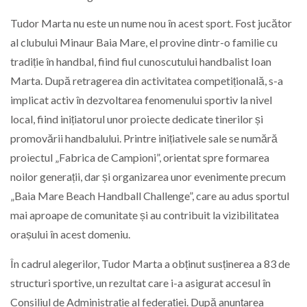
Tudor Marta nu este un nume nou în acest sport. Fost jucător
al clubului Minaur Baia Mare, el provine dintr-o familie cu
tradiție în handbal, fiind fiul cunoscutului handbalist Ioan
Marta. După retragerea din activitatea competițională, s-a
implicat activ în dezvoltarea fenomenului sportiv la nivel
local, fiind inițiatorul unor proiecte dedicate tinerilor și
promovării handbalului. Printre inițiativele sale se numără
proiectul „Fabrica de Campioni”, orientat spre formarea
noilor generații, dar și organizarea unor evenimente precum
„Baia Mare Beach Handball Challenge”, care au adus sportul
mai aproape de comunitate și au contribuit la vizibilitatea
orașului în acest domeniu.
În cadrul alegerilor, Tudor Marta a obținut susținerea a 83 de
structuri sportive, un rezultat care i-a asigurat accesul în
Consiliul de Administrație al federației. După anunțarea