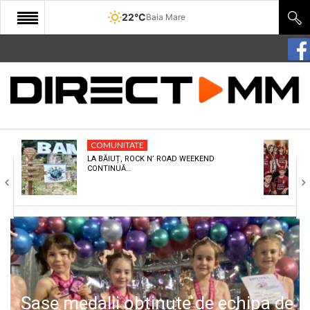
22°C
Baia Mare
START
COMUNITATE
EDITORIAL
COMUNITATE
CULTURA
LA BĂIUȚ, ROCK N’ ROAD WEEKEND
CONTINUĂ…
ECONOMIE
SANATATE
SPORT
SPECIAL
POLITIC
Șase medalii obținute de echipa de