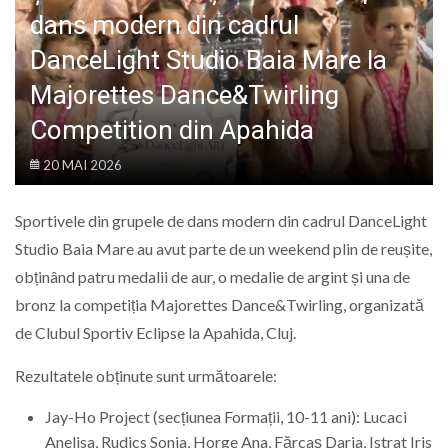
LIFE
dans modern din cadrul
DanceLight Studio Baia Mare la
Majorettes Dance&Twirling
Competition din Apahida
20 MAI 2026
Sportivele din grupele de dans modern din cadrul DanceLight
Studio Baia Mare au avut parte de un weekend plin de reușite,
obținând patru medalii de aur, o medalie de argint și una de
bronz la competiția Majorettes Dance&Twirling, organizată
de Clubul Sportiv Eclipse la Apahida, Cluj.
Rezultatele obținute sunt următoarele:
Jay-Ho Project (secțiunea Formații, 10-11 ani): Lucaci
Anelisa, Rudics Sonia, Horge Ana, Fărcaș Daria, Istrat Iris