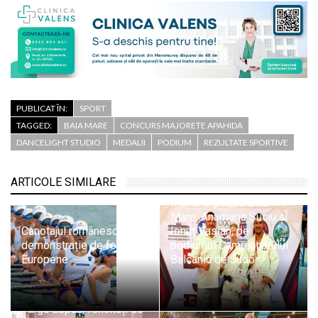
PUBLICAT ÎN:
SPORT
TAGGED:
BAIA MARE
CONCURS MAJORETE APAHIDA
DANCELIGHT STUDIO
MEDALII
PODIUM
REZULTATE SPORTIVE
ARTICOLE SIMILARE
Mândrie pentru Baia
Mare: Anamaria Suciu și
Canotajul românesc,
Ionuț Vasian, pe
demonstrație de forță la
podiumul Campionatului
Europene
Balcanic de Judo
Sportivii A.C.S. Athletic
Târgu Lăpuș, felicitați de