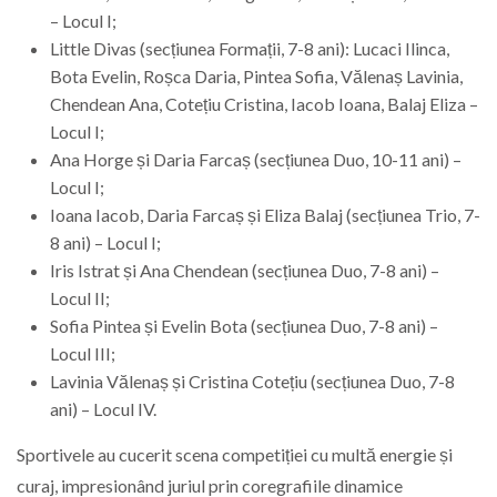
– Locul I;
Little Divas (secțiunea Formații, 7-8 ani): Lucaci Ilinca,
Bota Evelin, Roșca Daria, Pintea Sofia, Vălenaș Lavinia,
Chendean Ana, Cotețiu Cristina, Iacob Ioana, Balaj Eliza –
Locul I;
Ana Horge și Daria Farcaș (secțiunea Duo, 10-11 ani) –
Locul I;
Ioana Iacob, Daria Farcaș și Eliza Balaj (secțiunea Trio, 7-
8 ani) – Locul I;
Iris Istrat și Ana Chendean (secțiunea Duo, 7-8 ani) –
Locul II;
Sofia Pintea și Evelin Bota (secțiunea Duo, 7-8 ani) –
Locul III;
Lavinia Vălenaș și Cristina Cotețiu (secțiunea Duo, 7-8
ani) – Locul IV.
Sportivele au cucerit scena competiției cu multă energie și
curaj, impresionând juriul prin coregrafiile dinamice