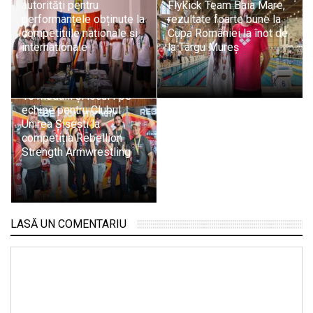
autorități pentru
Flykick Team Baia Mare,
performanțele obținute la
rezultate foarte bune la
competițiile naționale și
Cupa României la înot de
internaționale
la Târgu Mureș
15 medalii și locul I pe
echipe pentru Clubul
Unirea Șișești la
competiția Rebellion
Strength Armwrestling
LASĂ UN COMENTARIU