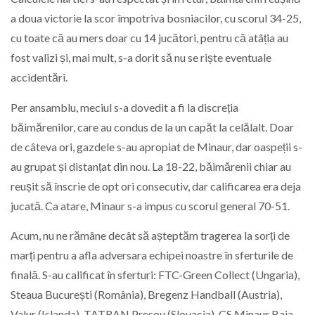
a doua victorie la scor împotriva bosniacilor, cu scorul 34-25,
cu toate că au mers doar cu 14 jucători, pentru că atâția au
fost valizi și, mai mult, s-a dorit să nu se riște eventuale
accidentări.
Per ansamblu, meciul s-a dovedit a fi la discreția
băimărenilor, care au condus de la un capăt la celălalt. Doar
de câteva ori, gazdele s-au apropiat de Minaur, dar oaspeții s-
au grupat și distanțat din nou. La 18-22, băimărenii chiar au
reușit să înscrie de opt ori consecutiv, dar calificarea era deja
jucată. Ca atare, Minaur s-a impus cu scorul general 70-51.
Acum, nu ne rămâne decât să așteptăm tragerea la sorți de
marți pentru a afla adversara echipei noastre în sferturile de
finală. S-au calificat în sferturi: FTC-Green Collect (Ungaria),
Steaua București (România), Bregenz Handball (Austria),
Valur (Islanda), TATRAN Presov (Slovacia), CS Minaur Baia