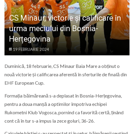
LIFE
CS Minaur, victorie și calificare în
urma meciului din Bosnia-
Herțegovina
19 FEBRUARIE 2024
Duminică, 18 februarie, CS Minaur Baia Mare a obținut o
nouă victorie și calificarea aferentă în sferturile de finală din
EHF European Cup.
Formația băimăreană s-a deplasat în Bosnia-Herțegovina,
pentru a doua manșă a optimilor împotriva echipei
Rukometni Klub Vogosca, pornind ca favorită certă, ținând
cont că în tur s-a impus la zece goluri, 36-26.
Calculele hârtiei s-au respectat și în retur, băimărenii reușind