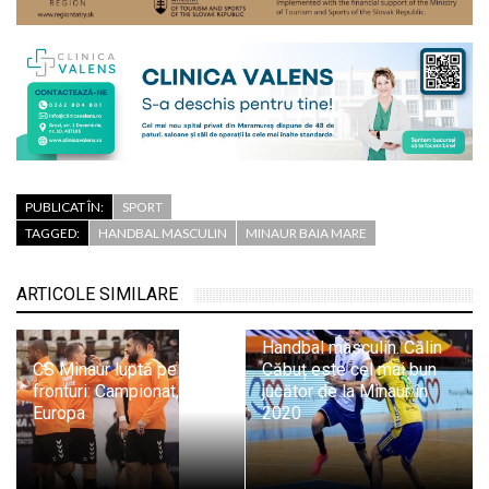
PUBLICAT ÎN:
SPORT
TAGGED:
HANDBAL MASCULIN
MINAUR BAIA MARE
ARTICOLE SIMILARE
Handbal masculin. Călin
CS Minaur luptă pe trei
Căbuț este cel mai bun
fronturi: Campionat, Cupă,
jucător de la Minaur în
Europa
2020