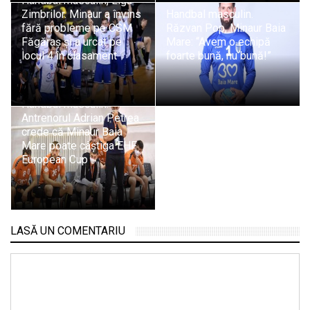
Handbal masculin, Liga
Zimbrilor. Minaur a învins
Handbal masculin.
fără probleme pe CSM
Răzvan Pop, Minaur Baia
Făgăraș și a urcat pe
Mare: “Avem o echipă
locul 4 în clasament
foarte bună, nu bună!”
Handbal masculin.
Antrenorul Adrian Petrea
crede că Minaur Baia
Mare poate câștiga EHF
European Cup
LASĂ UN COMENTARIU