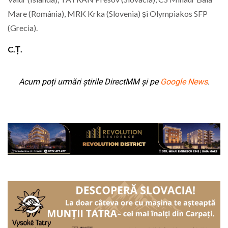
Mare (România), MRK Krka (Slovenia) și Olympiakos SFP
(Grecia).
C.Ț.
Acum poți urmări știrile DirectMM și pe
Google News
.