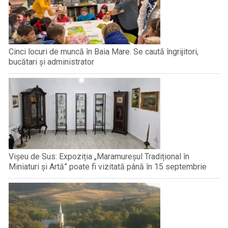
Cinci locuri de muncă în Baia Mare. Se caută îngrijitori,
bucătari și administrator
Vișeu de Sus: Expoziția „Maramureșul Tradițional în
Miniaturi și Artă” poate fi vizitată până în 15 septembrie