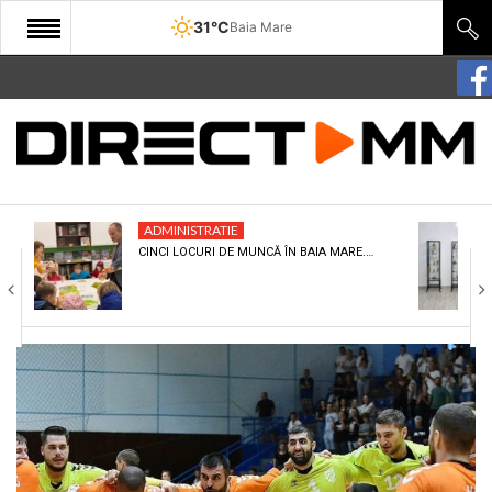
31°C
Baia Mare
START
COMUNITATE
EDITORIAL
ADMINISTRATIE
CULTURA
CINCI LOCURI DE MUNCĂ ÎN BAIA MARE.…
ECONOMIE
SANATATE
SPORT
SPECIAL
POLITIC