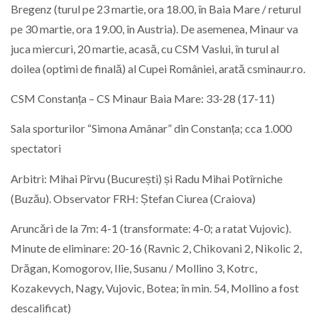
Bregenz (turul pe 23 martie, ora 18.00, în Baia Mare / returul
pe 30 martie, ora 19.00, în Austria). De asemenea, Minaur va
juca miercuri, 20 martie, acasă, cu CSM Vaslui, în turul al
doilea (optimi de finală) al Cupei României, arată csminaur.ro.
CSM Constanța – CS Minaur Baia Mare: 33-28 (17-11)
Sala sporturilor “Simona Amânar” din Constanța; cca 1.000
spectatori
Arbitri: Mihai Pîrvu (București) și Radu Mihai Potîrniche
(Buzău). Observator FRH: Ștefan Ciurea (Craiova)
Aruncări de la 7m: 4-1 (transformate: 4-0; a ratat Vujovic).
Minute de eliminare: 20-16 (Ravnic 2, Chikovani 2, Nikolic 2,
Drăgan, Komogorov, Ilie, Susanu / Mollino 3, Kotrc,
Kozakevych, Nagy, Vujovic, Botea; în min. 54, Mollino a fost
descalificat)