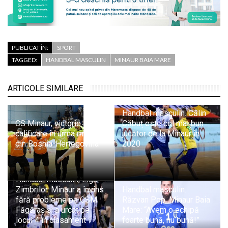
PUBLICAT ÎN:
SPORT
TAGGED:
HANDBAL MASCULIN
MINAUR BAIA MARE
ARTICOLE SIMILARE
Handbal masculin. Călin
CS Minaur, victorie și
Căbuț este cel mai bun
calificare în urma meciului
jucător de la Minaur în
din Bosnia-Herțegovina
2020
Handbal masculin, Liga
Zimbrilor. Minaur a învins
Handbal masculin.
fără probleme pe CSM
Răzvan Pop, Minaur Baia
Făgăraș și a urcat pe
Mare: “Avem o echipă
locul 4 în clasament
foarte bună, nu bună!”