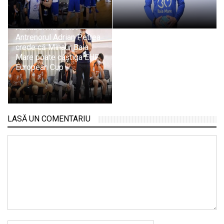
Handbal masculin.
Antrenorul Adrian Petrea
crede că Minaur Baia
Mare poate câștiga EHF
European Cup
LASĂ UN COMENTARIU