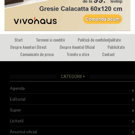
Start
Termeni si conditii
Politică de confidențialitate
Despre Anunturi Direct
Despre Anuntul Oficial
Publicitate
Comunicate de presa
Trimite o stire
Contact
CATEGORII +
Agenda
Editorial
Super
Licitatii
Anuntul oficial