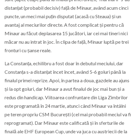
distanțat (probabil decisiv) față de Minaur, având acum cinci
puncte, un meci mai puțin disputat (acasă cu Steaua) și un
avantaj al meciurilor directe. A fost complicat și pentru că
Minaur au făcut deplasarea 15 jucători, iar cei mai tineri nici
măcar nu au intrat în joc. În clipa de față, Minaur luptă pe trei
fronturi cu șanse reale.
La Constanța, echilibru a fost doar în debutul meciului, dar
Constanța s-a distanțat încet încet, având 5-6 goluri până la
finalul primei reprize. Apoi, în partea a doua, gazdele au ajuns
și la opt goluri, dar Minaur a avut finalul de joc mai bun și a
redus din handicap. Viitoarea confruntare din Liga Zimbrilor
este programată în 24 martie, atunci când Minaur va întâlni
pe teren propriu CSM București (cel mai probabil meciul va fi
reprogramat). Dar Minaur este calificată și în sferturile de
finală ale EHF European Cup, unde va juca cu austriecii de la