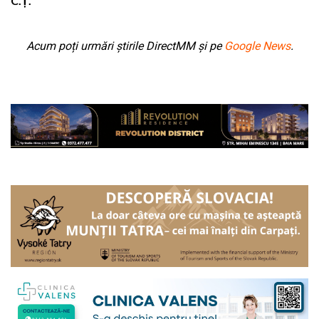
C.Ț.
Acum poți urmări știrile DirectMM și pe
Google News
.