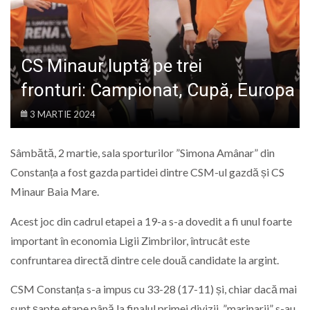
LIFE
CS Minaur luptă pe trei
fronturi: Campionat, Cupă, Europa
3 MARTIE 2024
Sâmbătă, 2 martie, sala sporturilor ”Simona Amânar” din
Constanța a fost gazda partidei dintre CSM-ul gazdă și CS
Minaur Baia Mare.
Acest joc din cadrul etapei a 19-a s-a dovedit a fi unul foarte
important în economia Ligii Zimbrilor, întrucât este
confruntarea directă dintre cele două candidate la argint.
CSM Constanța s-a impus cu 33-28 (17-11) și, chiar dacă mai
sunt șapte etape până la finalul primei divizii, ”marinarii” s-au