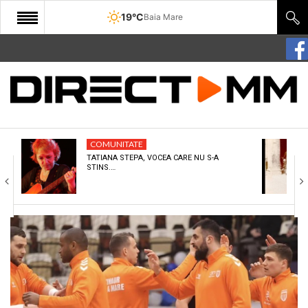
19°C
Baia Mare
START
COMUNITATE
EDITORIAL
COMUNITATE
CULTURA
TATIANA STEPA, VOCEA CARE NU S-A
STINS.…
ECONOMIE
SANATATE
SPORT
SPECIAL
POLITIC