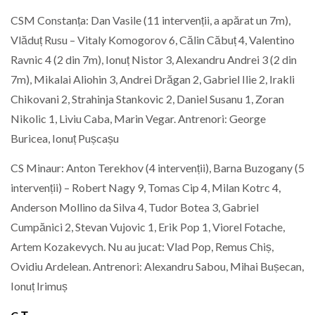
CSM Constanța: Dan Vasile (11 intervenții, a apărat un 7m),
Vlăduț Rusu – Vitaly Komogorov 6, Călin Căbuț 4, Valentino
Ravnic 4 (2 din 7m), Ionuț Nistor 3, Alexandru Andrei 3 (2 din
7m), Mikalai Aliohin 3, Andrei Drăgan 2, Gabriel Ilie 2, Irakli
Chikovani 2, Strahinja Stankovic 2, Daniel Susanu 1, Zoran
Nikolic 1, Liviu Caba, Marin Vegar. Antrenori: George
Buricea, Ionuț Pușcașu
CS Minaur: Anton Terekhov (4 intervenții), Barna Buzogany (5
intervenții) – Robert Nagy 9, Tomas Cip 4, Milan Kotrc 4,
Anderson Mollino da Silva 4, Tudor Botea 3, Gabriel
Cumpănici 2, Stevan Vujovic 1, Erik Pop 1, Viorel Fotache,
Artem Kozakevych. Nu au jucat: Vlad Pop, Remus Chiș,
Ovidiu Ardelean. Antrenori: Alexandru Sabou, Mihai Bușecan,
Ionuț Irimuș