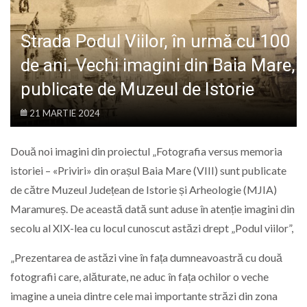
LIFE
Strada Podul Viilor, în urmă cu 100
de ani. Vechi imagini din Baia Mare,
publicate de Muzeul de Istorie
21 MARTIE 2024
Două noi imagini din proiectul „Fotografia versus memoria
istoriei – «Priviri» din orașul Baia Mare (VIII) sunt publicate
de către Muzeul Județean de Istorie și Arheologie (MJIA)
Maramureș. De această dată sunt aduse în atenție imagini din
secolu al XIX-lea cu locul cunoscut astăzi drept „Podul viilor”,
„Prezentarea de astăzi vine în fața dumneavoastră cu două
fotografii care, alăturate, ne aduc în fața ochilor o veche
imagine a uneia dintre cele mai importante străzi din zona