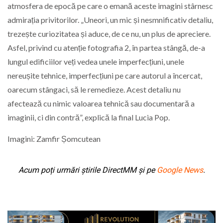
atmosfera de epocă pe care o emană aceste imagini stârnesc
admirația privitorilor. „Uneori, un mic și nesmnificativ detaliu,
trezește curiozitatea și aduce, de ce nu, un plus de apreciere.
Asfel, privind cu atenție fotografia 2, în partea stângă, de-a
lungul edificiilor veți vedea unele imperfecțiuni, unele
nereușite tehnice, imperfecțiuni pe care autorul a încercat,
oarecum stângaci, să le remedieze. Acest detaliu nu
afectează cu nimic valoarea tehnică sau documentară a
imaginii, ci din contră”, explică la final Lucia Pop.
Imagini: Zamfir Șomcutean
Acum poți urmări știrile DirectMM și pe
Google News
.