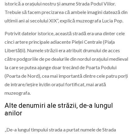
istorică a orașului nostru și anume Strada Podul Viilor.
Trebuie să facem precizarea că ambele imagini datează din
ultimii ani ai secolului XIX”, explică muzeografa Lucia Pop.
Potrivit datelor istorice, această stradă era una dinter cele
cinci artere principale adiacente Pieței Centrale (Piața
Libertății). Numele străzii era atribuit drumului de acces
către podgoriile de pe dealurile din nordul orașului medieval
la care se putea ajunge doar trecând de Poarta Podului
(Poarta de Nord), cea mai importantă dintre cele patru porți
de intrare/ieșire în/din orașul fortificat, mai arată
muzeografa.
Alte denumiri ale străzii, de-a lungul
anilor
„De-a lungul timpului strada a purtat numele de Strada