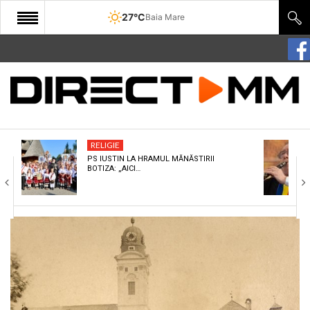
27°C
Baia Mare
START
COMUNITATE
EDITORIAL
RELIGIE
CULTURA
PS IUSTIN LA HRAMUL MĂNĂSTIRII
BOTIZA: „AICI…
ECONOMIE
SANATATE
SPORT
SPECIAL
POLITIC