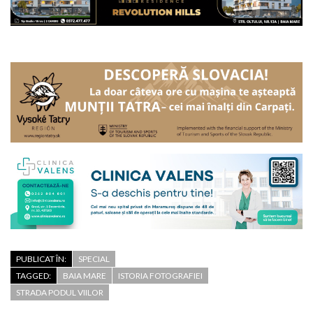
PUBLICAT ÎN:
SPECIAL
TAGGED:
BAIA MARE
ISTORIA FOTOGRAFIEI
STRADA PODUL VIILOR