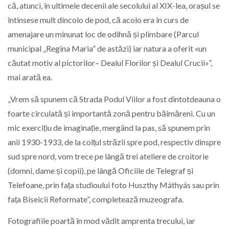
că, atunci, în ultimele decenii ale secolului al XIX-lea, orașul se
întinsese mult dincolo de pod, că acolo era în curs de
amenajare un minunat loc de odihnă și plimbare (Parcul
municipal „Regina Maria” de astăzi) iar natura a oferit «un
căutat motiv al pictorilor– Dealul Florilor și Dealul Crucii»”,
mai arată ea.
„Vrem să spunem că Strada Podul Viilor a fost dintotdeauna o
foarte circulată și importantă zonă pentru băimăreni. Cu un
mic exercițiu de imaginație, mergând la pas, să spunem prin
anii 1930-1933, de la colțul străzii spre pod, respectiv dinspre
sud spre nord, vom trece pe lângă trei ateliere de croitorie
(domni, dame și copii), pe lângă Oficiile de Telegraf și
Telefoane, prin fața studioului foto Huszthy Máthyás sau prin
fața Biseicii Reformate”, completează muzeografa.
Fotografiile poartă în mod vădit amprenta trecului, iar