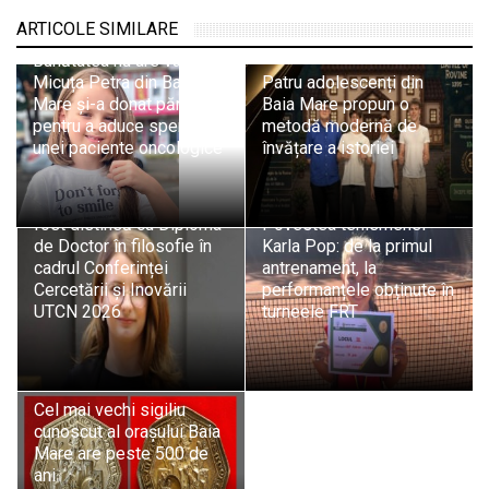
ARTICOLE SIMILARE
Bunătatea nu are vârstă:
Micuța Petra din Baia
Patru adolescenți din
Mare și-a donat părul
Baia Mare propun o
pentru a aduce speranță
metodă modernă de
unei paciente oncologice
învățare a istoriei
Excelență academică la
CUNBM: Ioana Grad a
fost distinsă cu Diploma
Povestea tenismenei
de Doctor în filosofie în
Karla Pop: de la primul
cadrul Conferinței
antrenament, la
Cercetării și Inovării
performanțele obținute în
UTCN 2026
turneele FRT
Cel mai vechi sigiliu
cunoscut al orașului Baia
Mare are peste 500 de
ani