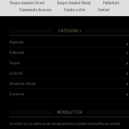
Despre Anunturi Direct
Despre Anuntul Oficial
Publicitate
Comunicate de presa
Trimite o stire
Contact
CATEGORII +
Agenda
Editorial
Super
Licitatii
Anuntul oficial
Externe
NEWSLETTER
Inscrie-te cu adresa de email pentru a primi noutatile pe email.