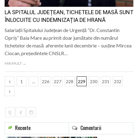
LA SPITALUL JUDEȚEAN, TICHETELE DE MASĂ SUNT
ÎNLOCUITE CU INDEMNIZAȚIA DE HRANĂ
Salariații Spitalului Județean de Urgență ”Dr. Constantin
Opriș” Baia Mare au primit doar jumătate din numărul
tichetelor de masă aferente lunii decembrie – susține Mircea
Ciocan, președintele CNSLR…
MAI MULT →
1
…
226
227
228
229
230
231
232
Recente
Comentarii