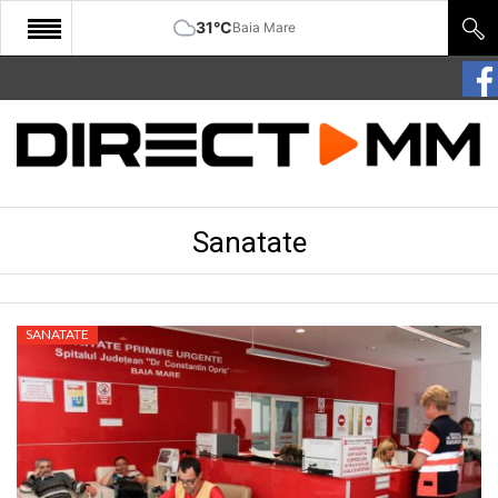
31°C
Baia Mare
START
COMUNITATE
EDITORIAL
Sanatate
CULTURA
ECONOMIE
SANATATE
SANATATE
SPORT
SPECIAL
POLITIC