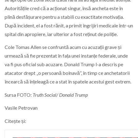
Autoritățile cred că a acționat singur, însă ancheta este în
plină desfășurare pentru a stabili cu exactitate motivația.
După incident, el a fost rănit, a primit îngrijiri medicale într-un
spital din apropiere, iar ulterior a fost reținut de poliție.
Cole Tomas Allen
se confruntă acum cu acuzații grave și
urmează să fie prezentat în fața unei instanțe federale, unde
va fi pus oficial sub acuzare.
Donald Trump
l-a descris pe
atacator drept „o persoană bolnavă”, în timp ce anchetatorii
încearcă să înțeleagă ce a stat în spatele acestui gest extrem.
Sursa FOTO:
Truth Social/ Donald Trump
Vasile Petrovan
Citește și: