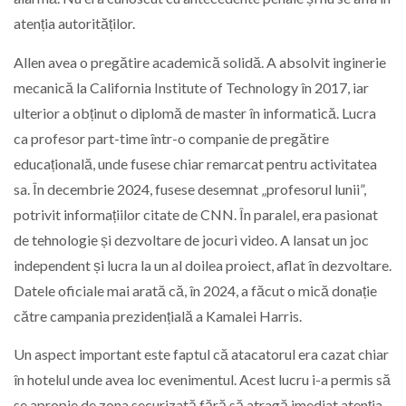
atenția autorităților.
Allen avea o pregătire academică solidă. A absolvit inginerie
mecanică la
California Institute of Technology
în 2017, iar
ulterior a obținut o diplomă de master în informatică. Lucra
ca profesor part-time într-o companie de pregătire
educațională, unde fusese chiar remarcat pentru activitatea
sa. În decembrie 2024, fusese desemnat „profesorul lunii”,
potrivit informațiilor citate de CNN. În paralel, era pasionat
de tehnologie și dezvoltare de jocuri video. A lansat un joc
independent și lucra la un al doilea proiect, aflat în dezvoltare.
Datele oficiale mai arată că, în 2024, a făcut o mică donație
către campania prezidențială a Kamalei Harris.
Un aspect important este faptul că atacatorul era cazat chiar
în hotelul unde avea loc evenimentul. Acest lucru i-a permis să
se apropie de zona securizată fără să atragă imediat atenția.