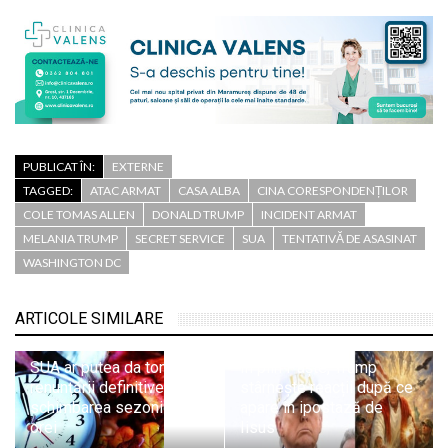
PUBLICAT ÎN:
EXTERNE
TAGGED:
ATAC ARMAT
CASA ALBA
CINA CORESPONDENȚILOR
COLE TOMAS ALLEN
DONALD TRUMP
INCIDENT ARMAT
MELANIA TRUMP
SECRET SERVICE
SUA
TENTATIVĂ DE ASASINAT
WASHINGTON DC
ARTICOLE SIMILARE
SUA ar putea da tonul
În plin Paște, Trump
renunțării definitive la
stârnește reacții după ce
schimbarea sezonieră a
apare în ipostază de
orei
Iisus