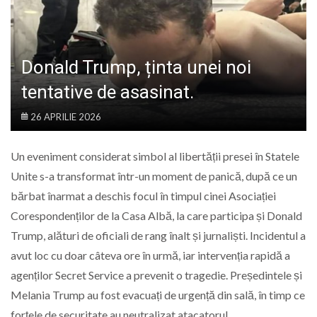
LIFE
Donald Trump, ținta unei noi
tentative de asasinat.
26 APRILIE 2026
Un eveniment considerat simbol al libertății presei în Statele
Unite s-a transformat într-un moment de panică, după ce un
bărbat înarmat a deschis focul în timpul cinei Asociației
Corespondenților de la Casa Albă, la care participa și
Donald
Trump
, alături de oficiali de rang înalt și jurnaliști. Incidentul a
avut loc cu doar câteva ore în urmă, iar intervenția rapidă a
agenților Secret Service a prevenit o tragedie. Președintele și
Melania Trump
au fost evacuați de urgență din sală, în timp ce
forțele de securitate au neutralizat atacatorul.