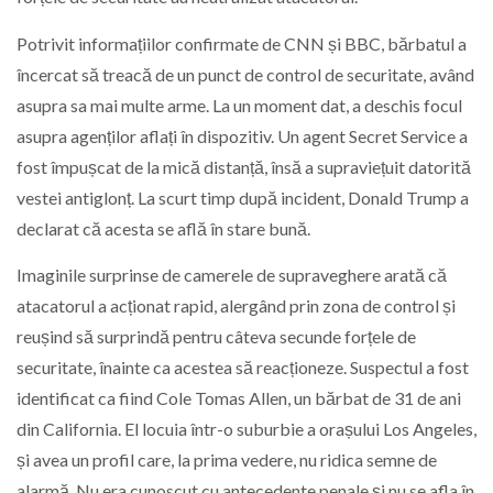
Potrivit informațiilor confirmate de CNN și BBC, bărbatul a
încercat să treacă de un punct de control de securitate, având
asupra sa mai multe arme. La un moment dat, a deschis focul
asupra agenților aflați în dispozitiv. Un agent Secret Service a
fost împușcat de la mică distanță, însă a supraviețuit datorită
vestei antiglonț. La scurt timp după incident, Donald Trump a
declarat că acesta se află în stare bună.
Imaginile surprinse de camerele de supraveghere arată că
atacatorul a acționat rapid, alergând prin zona de control și
reușind să surprindă pentru câteva secunde forțele de
securitate, înainte ca acestea să reacționeze. Suspectul a fost
identificat ca fiind
Cole Tomas Allen
, un bărbat de 31 de ani
din California. El locuia într-o suburbie a orașului Los Angeles,
și avea un profil care, la prima vedere, nu ridica semne de
alarmă. Nu era cunoscut cu antecedente penale și nu se afla în