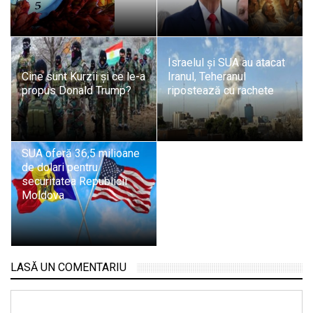
Israelul și SUA au atacat
Cine sunt Kurzii și ce le-a
Iranul, Teheranul
propus Donald Trump?
ripostează cu rachete
SUA oferă 36,5 milioane
de dolari pentru
securitatea Republicii
Moldova
LASĂ UN COMENTARIU