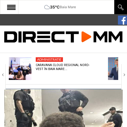
35°C
Baia Mare
START
COMUNITATE
EDITORIAL
ADMINISTRATIE
CULTURA
CARAVANA CLOUD REGIONAL NORD-
VEST ÎN BAIA MARE:…
ECONOMIE
SANATATE
SPORT
SPECIAL
POLITIC