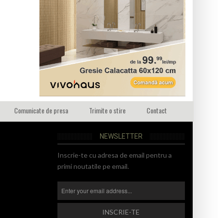
Comunicate de presa
Trimite o stire
Contact
NEWSLETTER
Inscrie-te cu adresa de email pentru a
primi noutatile pe email.