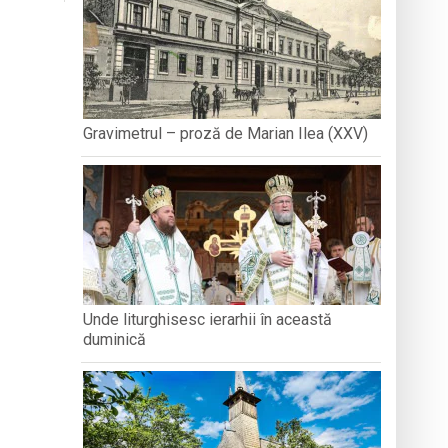
n Baia Mare, o viață trăită prin cântec
Roma
Gravimetrul – proză de Marian Ilea (XXV)
Unde liturghisesc ierarhii în această
duminică