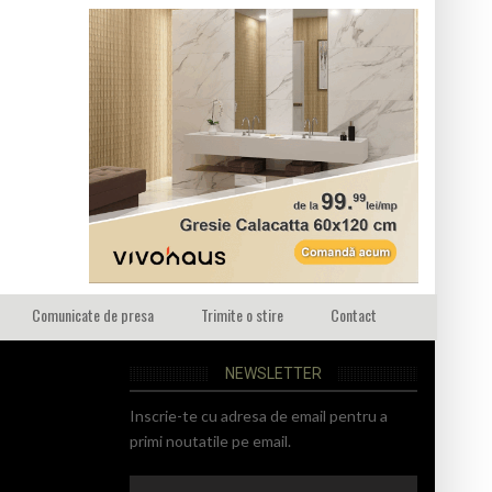
Comunicate de presa
Trimite o stire
Contact
NEWSLETTER
Inscrie-te cu adresa de email pentru a
primi noutatile pe email.