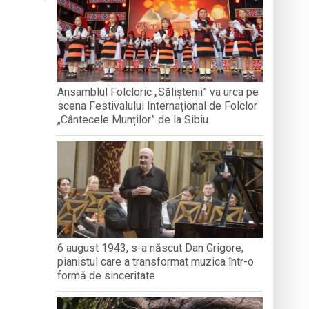
nedoara
a clubului de carte „Legături Literare”
Ansamblul Folcloric „Săliștenii” va urca pe
scena Festivalului Internațional de Folclor
rieteniei și diversității culturale
„Cântecele Munților” de la Sibiu
6 august 1943, s-a născut Dan Grigore,
pianistul care a transformat muzica într-o
formă de sinceritate