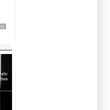
ERE
rafic
 Baia