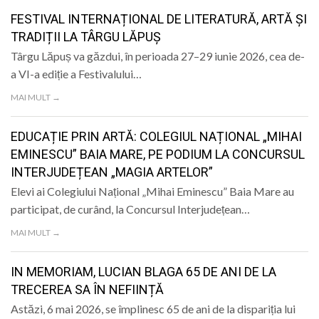
FESTIVAL INTERNAȚIONAL DE LITERATURĂ, ARTĂ ȘI
TRADIȚII LA TÂRGU LĂPUȘ
Târgu Lăpuș va găzdui, în perioada 27–29 iunie 2026, cea de-
a VI-a ediție a Festivalului…
MAI MULT →
EDUCAȚIE PRIN ARTĂ: COLEGIUL NAȚIONAL „MIHAI
EMINESCU” BAIA MARE, PE PODIUM LA CONCURSUL
INTERJUDEȚEAN „MAGIA ARTELOR”
Elevi ai Colegiului Național „Mihai Eminescu” Baia Mare au
participat, de curând, la Concursul Interjudețean…
MAI MULT →
IN MEMORIAM, LUCIAN BLAGA 65 DE ANI DE LA
TRECEREA SA ÎN NEFIINȚĂ
Astăzi, 6 mai 2026, se împlinesc 65 de ani de la dispariția lui