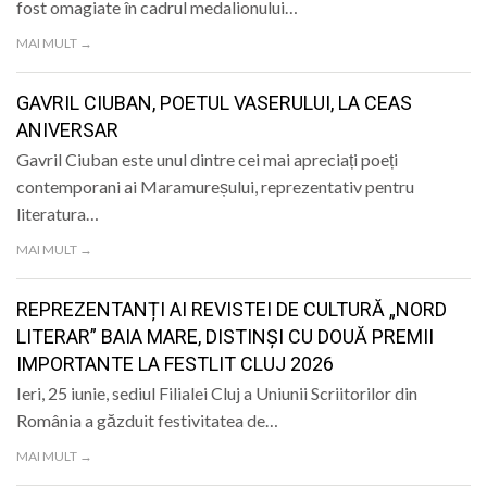
fost omagiate în cadrul medalionului…
MAI MULT →
GAVRIL CIUBAN, POETUL VASERULUI, LA CEAS
ANIVERSAR
Gavril Ciuban este unul dintre cei mai apreciați poeți
contemporani ai Maramureșului, reprezentativ pentru
literatura…
MAI MULT →
REPREZENTANȚI AI REVISTEI DE CULTURĂ „NORD
LITERAR” BAIA MARE, DISTINȘI CU DOUĂ PREMII
IMPORTANTE LA FESTLIT CLUJ 2026
Ieri, 25 iunie, sediul Filialei Cluj a Uniunii Scriitorilor din
România a găzduit festivitatea de…
MAI MULT →