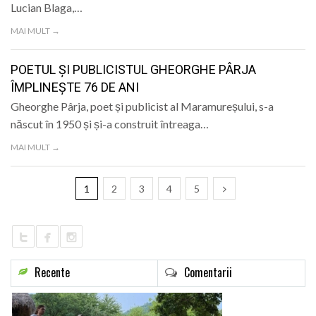
Lucian Blaga,…
MAI MULT →
POETUL ȘI PUBLICISTUL GHEORGHE PÂRJA
ÎMPLINEȘTE 76 DE ANI
Gheorghe Pârja, poet și publicist al Maramureșului, s-a
născut în 1950 și și-a construit întreaga…
MAI MULT →
1
2
3
4
5
Recente
Comentarii