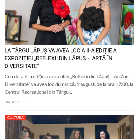
LA TÂRGU LĂPUȘ VA AVEA LOC A II-A EDIȚIE A
EXPOZIȚIEI „REFLEXII DIN LĂPUȘ – ARTĂ ÎN
DIVERSITATE”
Cea de-a II-a ediție a expoziției „Reflexii din Lăpuș – Artă în
Diversitate” va avea loc duminică, 9 august, de la ora 17:00, la
Centrul Recreațional din Târgu…
MAI MULT →
CULTURA