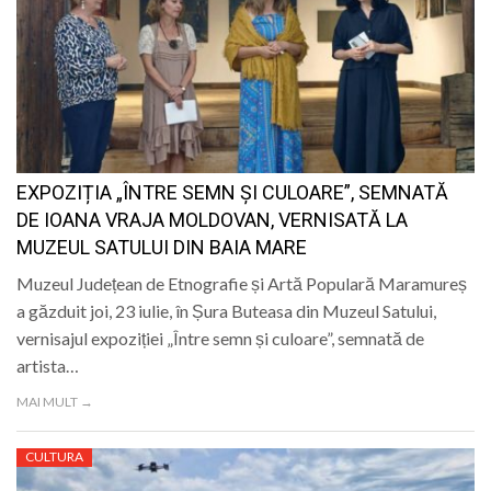
EXPOZIȚIA „ÎNTRE SEMN ȘI CULOARE”, SEMNATĂ
DE IOANA VRAJA MOLDOVAN, VERNISATĂ LA
MUZEUL SATULUI DIN BAIA MARE
Muzeul Județean de Etnografie și Artă Populară Maramureș
a găzduit joi, 23 iulie, în Șura Buteasa din Muzeul Satului,
vernisajul expoziției „Între semn și culoare”, semnată de
artista…
MAI MULT →
CULTURA