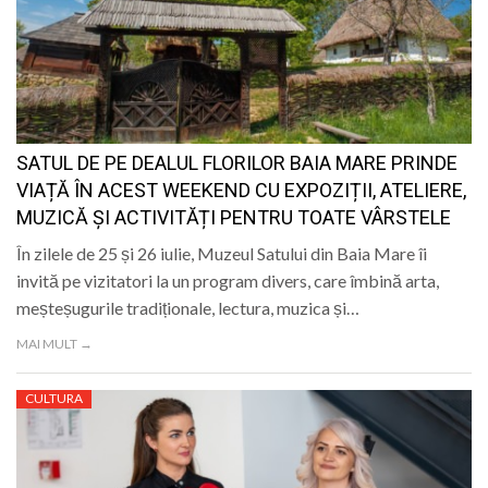
SATUL DE PE DEALUL FLORILOR BAIA MARE PRINDE
VIAȚĂ ÎN ACEST WEEKEND CU EXPOZIȚII, ATELIERE,
MUZICĂ ȘI ACTIVITĂȚI PENTRU TOATE VÂRSTELE
În zilele de 25 și 26 iulie, Muzeul Satului din Baia Mare îi
invită pe vizitatori la un program divers, care îmbină arta,
meșteșugurile tradiționale, lectura, muzica și…
MAI MULT →
CULTURA