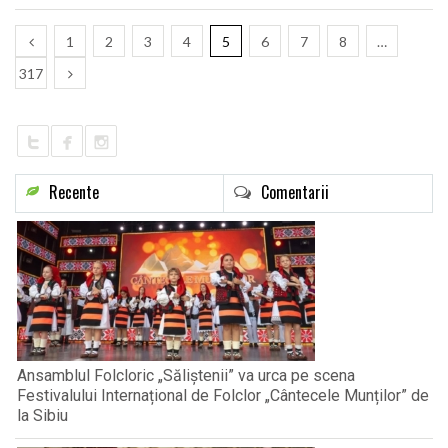
1
2
3
4
5
6
7
8
…
317
Recente
Comentarii
Ansamblul Folcloric „Săliștenii” va urca pe scena
Festivalului Internațional de Folclor „Cântecele Munților” de
la Sibiu