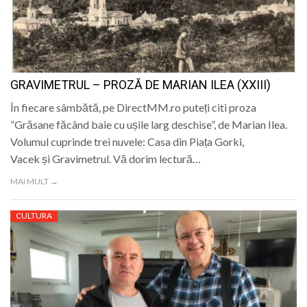
GRAVIMETRUL – PROZĂ DE MARIAN ILEA (XXIII)
În fiecare sâmbătă, pe DirectMM.ro puteți citi proza
”Grăsane făcând baie cu ușile larg deschise”, de Marian Ilea.
Volumul cuprinde trei nuvele: Casa din Piața Gorki,
Vacek și Gravimetrul. Vă dorim lectură…
MAI MULT →
CULTURA