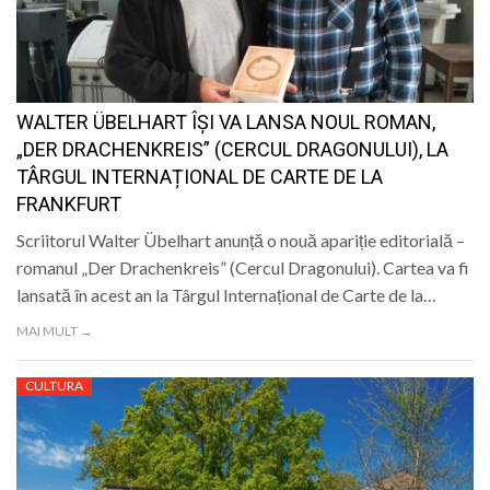
WALTER ÜBELHART ÎȘI VA LANSA NOUL ROMAN,
„DER DRACHENKREIS” (CERCUL DRAGONULUI), LA
TÂRGUL INTERNAȚIONAL DE CARTE DE LA
FRANKFURT
Scriitorul Walter Übelhart anunță o nouă apariție editorială –
romanul „Der Drachenkreis” (Cercul Dragonului). Cartea va fi
lansată în acest an la Târgul Internațional de Carte de la…
MAI MULT →
CULTURA