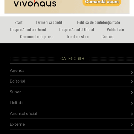
Start
Termeni si conditii
Politică de confidențialitate
Despre Anunturi Direct
Despre Anuntul Oficial
Publicitate
Comunicate de presa
Trimite o stire
Contact
CATEGORII +
Agenda
Editorial
Super
Licitatii
Anuntul oficial
Externe