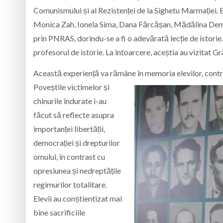
Comunismului și al Rezistenței de la Sighetu Marmației. E
Monica Zah, Ionela Sima, Dana Fărcășan, Mădălina Demia
prin PNRAS, dorindu-se a fi o adevărată lecție de istorie. 
profesorul de istorie. La întoarcere, aceștia au vizitat Gr
Această experiență va rămâne în memoria elevilor, contr
Poveștile victimelor și
chinurile îndurate i-au
făcut să reflecte asupra
importanței libertății,
democrației și drepturilor
omului, în contrast cu
opresiunea și nedreptățile
regimurilor totalitare.
Elevii au conștientizat mai
bine sacrificiile