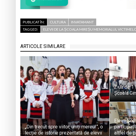
PUBLICAT ÎN:
CULTURA
INVATAMANT
TAGGED:
ELEVII DE LA ȘCOALA MIREȘU MEMORIALUL VICTIMEL
ARTICOLE SIMILARE
Ziua de 1 
Școala Gi
Elevii Șco
„Din trecut spre viitor, uniți mereu!”, o
participat 
lecție de istorie prezentată de elevii
altfel de 