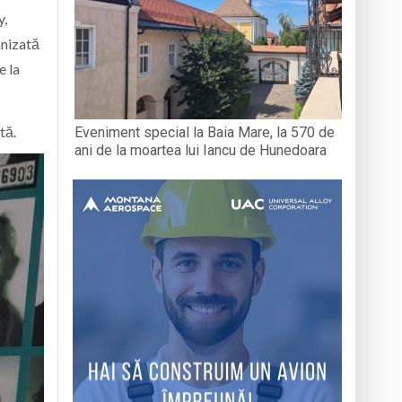
y,
anizată
e la
tă.
Eveniment special la Baia Mare, la 570 de
ani de la moartea lui Iancu de Hunedoara