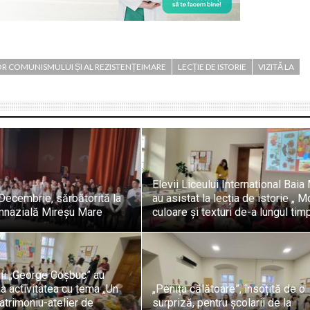
OR COMUNISMULUI ȘI AL REZISTENȚEIMARE
LECȚIE DE ISTORIE
VIZITĂ LA
Elevii Liceului Internațional Baia
Decembrie, sărbătorită la
au asistat la lecția de istorie „ 
mnazială Mireșu Mare
culoare și texturi de-a lungul tim
lii „George Coșbuc” au
la activitatea cu tema „Un
„Penița călătoare”, însoțită de o
patrimoniu-atelier de
surpriză, pentru școlarii de la