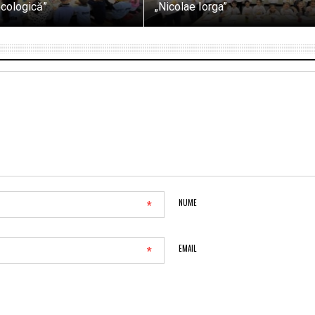
ecologică”
„Nicolae Iorga”
*
NUME
*
EMAIL