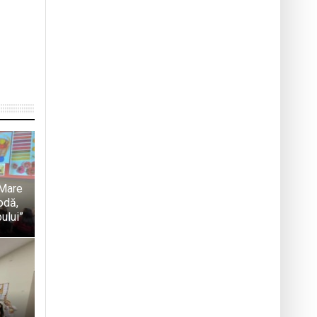
 Mare
Modă,
pului”