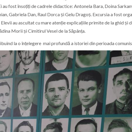
i au fost însoțiți de cadrele didactice: Antonela Bara, Doina Sarkan
n, Gabriela Dan, Raul Dorca și Gelu Dragoș. Excursia a fost org
Elevii au ascultat cu mare atenție explicațiile primite de la ghid și d
ădina Morii și Cimitirul Vesel de la Săpânța.
ibuind la o înțelegere
mai profundă a istoriei din perioada comunis