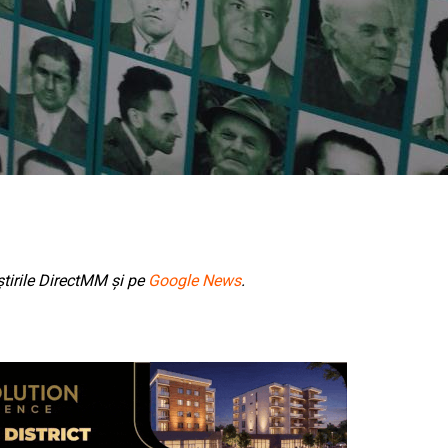
tirile DirectMM și pe
Google News
.