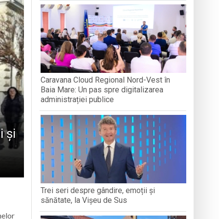
„LEGĂTURI LITERARE”
DIVERSIT
ăra Creștină „Dragoste și Prietenie” din
boluri străvechi
ență Socială Baia Mare prin activități de
Caravana Cloud Regional Nord-Vest în
Baia Mare: Un pas spre digitalizarea
administrației publice
 și
Trei seri despre gândire, emoții și
sănătate, la Vișeu de Sus
melor