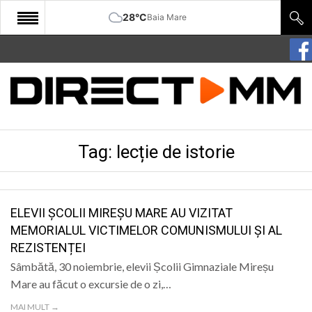
28°C
Baia Mare
START
COMUNITATE
EDITORIAL
Tag:
lecție de istorie
CULTURA
ECONOMIE
SANATATE
ELEVII ȘCOLII MIREȘU MARE AU VIZITAT
MEMORIALUL VICTIMELOR COMUNISMULUI ȘI AL
SPORT
REZISTENȚEI
SPECIAL
Sâmbătă, 30 noiembrie, elevii Școlii Gimnaziale Mireșu
Mare au făcut o excursie de o zi,…
POLITIC
MAI MULT →