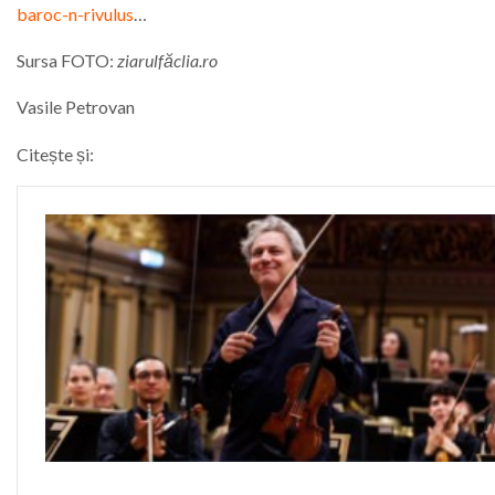
baroc-n-rivulus
…
Sursa FOTO:
ziarulfăclia.ro
Vasile Petrovan
Citește și: