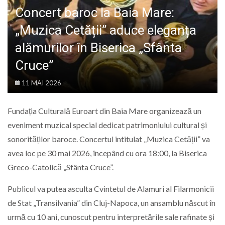
LIFE
Concert baroc la Baia Mare:
„Muzica Cetății” aduce eleganța
alămurilor în Biserica „Sfânta
Cruce”
11 MAI 2026
Fundația Culturală Euroart din Baia Mare organizează un
eveniment muzical special dedicat patrimoniului cultural și
sonorităților baroce. Concertul intitulat „Muzica Cetății” va
avea loc pe 30 mai 2026, începând cu ora 18:00, la Biserica
Greco-Catolică „Sfânta Cruce”.
Publicul va putea asculta Cvintetul de Alamuri al Filarmonicii
de Stat „Transilvania” din Cluj-Napoca, un ansamblu născut în
urmă cu 10 ani, cunoscut pentru interpretările sale rafinate și