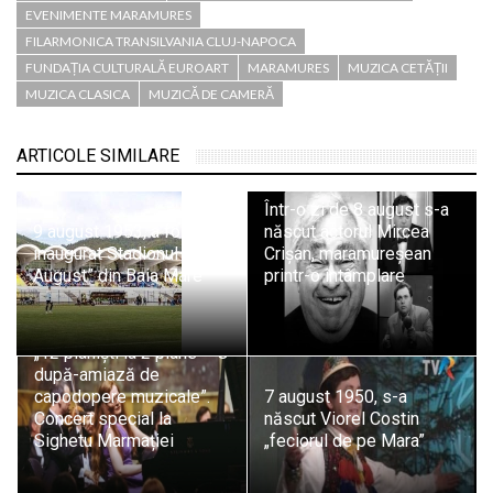
EVENIMENTE MARAMURES
FILARMONICA TRANSILVANIA CLUJ-NAPOCA
FUNDAȚIA CULTURALĂ EUROART
MARAMURES
MUZICA CETĂȚII
MUZICA CLASICA
MUZICĂ DE CAMERĂ
ARTICOLE SIMILARE
Într-o zi de 8 august s-a
9 august 1953, a fost
născut actorul Mircea
inaugurat Stadionul „23
Crișan, maramureșean
August” din Baia Mare
printr-o întâmplare
„12 pianiști la 2 piane – O
după-amiază de
capodopere muzicale”.
7 august 1950, s-a
Concert special la
născut Viorel Costin
Sighetu Marmației
„feciorul de pe Mara”