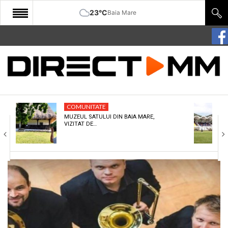
23°C
Baia Mare
START
COMUNITATE
EDITORIAL
COMUNITATE
CULTURA
MUZEUL SATULUI DIN BAIA MARE,
VIZITAT DE…
ECONOMIE
SANATATE
SPORT
SPECIAL
POLITIC