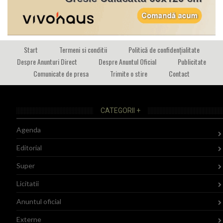
Start
Termeni si conditii
Politică de confidențialitate
Despre Anunturi Direct
Despre Anuntul Oficial
Publicitate
Comunicate de presa
Trimite o stire
Contact
CATEGORII +
Agenda
Editorial
Super
Licitatii
Anuntul oficial
Externe