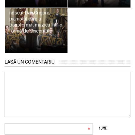
6 august 1943, s-a
născut Dan Grigore,
pianistul care a
transformat muzica într-o
formă de sinceritate
LASĂ UN COMENTARIU
*
NUME