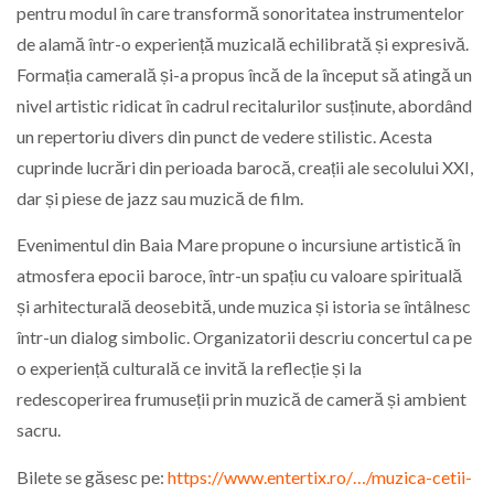
pentru modul în care transformă sonoritatea instrumentelor
de alamă într-o experiență muzicală echilibrată și expresivă.
Formația camerală și-a propus încă de la început să atingă un
nivel artistic ridicat în cadrul recitalurilor susținute, abordând
un repertoriu divers din punct de vedere stilistic. Acesta
cuprinde lucrări din perioada barocă, creații ale secolului XXI,
dar și piese de jazz sau muzică de film.
Evenimentul din Baia Mare propune o incursiune artistică în
atmosfera epocii baroce, într-un spațiu cu valoare spirituală
și arhitecturală deosebită, unde muzica și istoria se întâlnesc
într-un dialog simbolic. Organizatorii descriu concertul ca pe
o experiență culturală ce invită la reflecție și la
redescoperirea frumuseții prin muzică de cameră și ambient
sacru.
Bilete se găsesc pe:
https://www.entertix.ro/…/muzica-cetii-