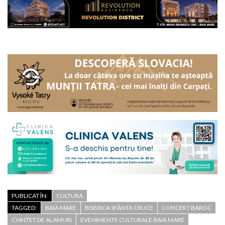
PUBLICAT ÎN:
CULTURA
TAGGED:
BAIA MARE
BISERICA SFÂNTA CRUCE
CONCERT BAROC
CVINTET DE ALAMURI
EVENIMENTE CULTURALE BAIA MARE