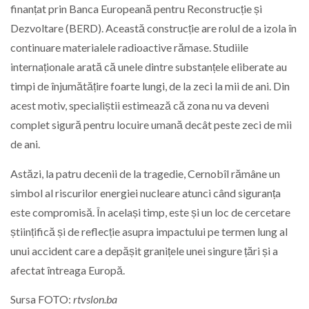
finanțat prin Banca Europeană pentru Reconstrucție și
Dezvoltare (BERD). Această construcție are rolul de a izola în
continuare materialele radioactive rămase. Studiile
internaționale arată că unele dintre substanțele eliberate au
timpi de înjumătățire foarte lungi, de la zeci la mii de ani. Din
acest motiv, specialiștii estimează că zona nu va deveni
complet sigură pentru locuire umană decât peste zeci de mii
de ani.
Astăzi, la patru decenii de la tragedie, Cernobîl rămâne un
simbol al riscurilor energiei nucleare atunci când siguranța
este compromisă. În același timp, este și un loc de cercetare
științifică și de reflecție asupra impactului pe termen lung al
unui accident care a depășit granițele unei singure țări și a
afectat întreaga Europă.
Sursa FOTO:
rtvslon.ba