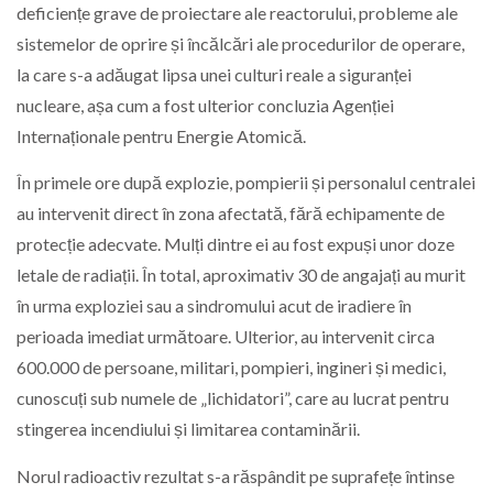
deficiențe grave de proiectare ale reactorului, probleme ale
sistemelor de oprire și încălcări ale procedurilor de operare,
la care s-a adăugat lipsa unei culturi reale a siguranței
nucleare, așa cum a fost ulterior concluzia Agenției
Internaționale pentru Energie Atomică.
În primele ore după explozie, pompierii și personalul centralei
au intervenit direct în zona afectată, fără echipamente de
protecție adecvate. Mulți dintre ei au fost expuși unor doze
letale de radiații. În total, aproximativ 30 de angajați au murit
în urma exploziei sau a sindromului acut de iradiere în
perioada imediat următoare. Ulterior, au intervenit circa
600.000 de persoane, militari, pompieri, ingineri și medici,
cunoscuți sub numele de „lichidatori”, care au lucrat pentru
stingerea incendiului și limitarea contaminării.
Norul radioactiv rezultat s-a răspândit pe suprafețe întinse