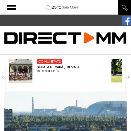
25°C
Baia Mare
START
COMUNITATE
EDITORIAL
COMUNITATE
CULTURA
ȘCOALA DE VARĂ „FIII MAICII
DOMNULUI” ÎN…
ECONOMIE
SANATATE
SPORT
SPECIAL
POLITIC