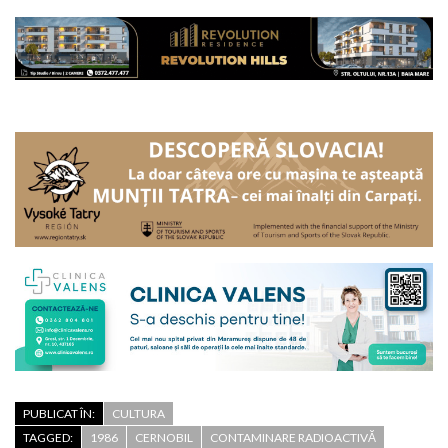
PUBLICAT ÎN:
CULTURA
TAGGED:
1986
CERNOBIL
CONTAMINARE RADIOACTIVĂ