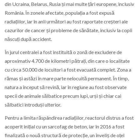
din Ucraina, Belarus, Rusia și mai multe țări europene, inclusiv
România. În zonele afectate, populația a fost expusă
radiațiilor, iar în anii următori au fost raportate creșteri ale
cazurilor de cancer și probleme de sănătate, inclusiv la copii
născuți după accident.
În jurul centralei a fost instituită o zonă de excludere de
aproximativ 4.700 de kilometri pătrați, din care o localitate
cu circa 50.000 de locuitori a fost evacuată complet. Zona a
rămas și astăzi în mare parte nelocuită permanent. În timp,
natura a început să revină, iar în regiune au fost observate
specii de animale sălbatice precum lupi, urși și chiar cai
sălbatici introduși ulterior.
Pentru a limita răspândirea radiațiilor, reactorul distrus a fost
acoperit inițial cu un sarcofag de beton, iar în 2016 a fost
finalizată o nouă structură de protecție, un înveliș de oțel