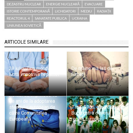
DEZASTRU NUCLEAR
ENERGIE NUCLEARĂ
EVACUARE
ISTORIE CONTEMPORANĂ
LICHIDATORI
MEDIU
RADIAȚII
REACTORUL 4
SANATATE PUBLICA
UCRAINA
UNIUNEA SOVIETICĂ
ARTICOLE SIMILARE
28 iulie, Ziua mondială de
De mâine mă las de
luptă împotriva hepatitei
fumat!
Astăzi se împlinesc 40
de ani de la adoptarea
steagului european de
7 mai 1986, când Steaua
către Comunitatea
București a devenit
Europeană
regina Europei