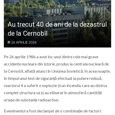
LIFE
Au trecut 40 de ani de la dezastrul
de la Cernobîl
26 APRILIE 2026
Pe 26 aprilie 1986 a avut loc unul dintre cele mai grave
accidente nucleare din istorie, produs la centrala nucleară de
la
Cernobîl
, aflată atunci în Uniunea Sovietică. În acea noapte,
în timpul unui test de siguranță efectuat la putere redusă,
reactorul 4 a suferit o explozie și un incendiu care au distrus
complet structura sa și au eliberat în atmosferă cantități
uriașe de substanțe radioactive.
Evenimentul a fost declanșat de o combinație de factori: