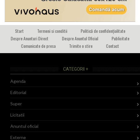
Start
Termeni si conditii
Politică de confidențialitate
Despre Anunturi Direct
Despre Anuntul Oficial
Publicitate
Comunicate de presa
Trimite o stire
Contact
CATEGORII +
Agenda
Editorial
Super
Licitatii
Anuntul oficial
Externe