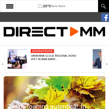
35°C
Baia Mare
START
COMUNITATE
EDITORIAL
ADMINISTRATIE
CULTURA
CARAVANA CLOUD REGIONAL NORD-
VEST ÎN BAIA MARE:…
ECONOMIE
SANATATE
SPORT
SPECIAL
POLITIC
Zile de toamnă autentică!: În