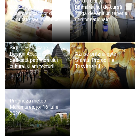
Începând cu 1 august
Ovidiu Oanță,
2026, regulile privind
băimăreanul de cursă
eliberarea cărților de
lungă devenit un reper al
identitate s-a modificat
știrilor naționale
Sighetu Marmației
găzduiește „Școala de la
Sighet – Heritage in
Design Academy”,
Azi se prăznuiește
dedicată patrimoniului
Sfântul Proroc Ilie
cultural și arhitecturii
Tesviteanul
Prognoza meteo
Maramureș, joi 16 iulie
2026