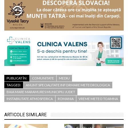
PUBLICAT ÎN:
COMUNITATE
MEDIU
TAGGED:
ANUNT SPECIALITATE INFORMARE METEOROLOGICA
BAIA MARE MARAMURES MUNICIPIU JUDET
INSTABILITATE ATMOSFERICA
ROMANIA
VREME METEO TOAMNA
ARTICOLE SIMILARE