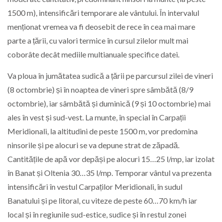
1500 m), intensificări temporare ale vântului. În intervalul
menționat vremea va fi deosebit de rece în cea mai mare
parte a țării, cu valori termice în cursul zilelor mult mai
coborâte decât mediile multianuale specifice datei.
Va ploua în jumătatea sudică a țării pe parcursul zilei de vineri
(8 octombrie) și în noaptea de vineri spre sâmbătă (8/9
octombrie), iar sâmbătă și duminică (9 și 10 octombrie) mai
ales în vest și sud-vest. La munte, în special în Carpații
Meridionali, la altitudini de peste 1500 m, vor predomina
ninsorile și pe alocuri se va depune strat de zăpadă.
Cantitățile de apă vor depăși pe alocuri 15…25 l/mp, iar izolat
în Banat și Oltenia 30…35 l/mp. Temporar vântul va prezenta
intensificări în vestul Carpaților Meridionali, în sudul
Banatului și pe litoral, cu viteze de peste 60…70 km/h iar
local și în regiunile sud-estice, sudice și în restul zonei