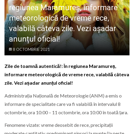
LIFE
regiunea Maramureș, informare
meteorologică de vreme rece,
valabilă câteva zile. Vezi așadar
anunțul oficial!
8 OCTOMBRIE 2021
Zile de toamnă autentică!: În regiunea Maramureș,
informare meteorologică de vreme rece, valabilă câteva
zile. Vezi așadar anunțul oficial!
Administrația Națională de Meteorologie (ANM) a emis o
informare de specialitate care va fi valabilă în intervalul 8
octombrie, ora 10:00 – 11 octombrie, ora 10:00 în toată țara.
Fenomene vizate: vreme deosebit de rece, precipitații
moderate cantitativ, predominant ninsori la munte (la peste