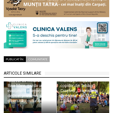
PUBLICAT ÎN:
COMUNITATE
Pompierii SVSU Târgu
ARTICOLE SIMILARE
Lăpuș și voluntarii
Muzeul de Mineralogie
maltezi, în mijlocul
Baia Mare, gazda unui
copiilor din Tabăra
eveniment internațional
Creștină „Dragoste și
dedicat prieteniei și
Prietenie” din Munții
diversității culturale
Țibleș
Săptămâna Mondială a