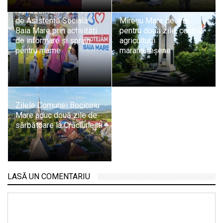
Alăptării, marcată de
reprezentanții Direcției
de Asistență Socială
Mireșu Mare devine,
Baia Mare prin activități
pentru două zile, centrul
de informare și sprijin
agriculturii
pentru mame
maramureșene
Zilele Comunei Bocicoiu
Mare aduc două zile de
sărbătoare la Crăciunești
LASĂ UN COMENTARIU