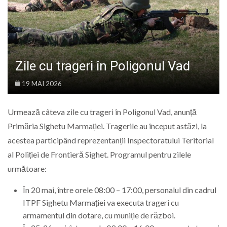
LIFE
Zile cu trageri în Poligonul Vad
19 MAI 2026
Urmează câteva zile cu trageri în Poligonul Vad, anunță
Primăria Sighetu Marmației. Tragerile au început astăzi, la
acestea participând reprezentanții Inspectoratului Teritorial
al Poliției de Frontieră Sighet. Programul pentru zilele
următoare:
În 20 mai, între orele 08:00 – 17:00, personalul din cadrul
ITPF Sighetu Marmației va executa trageri cu
armamentul din dotare, cu muniție de război.