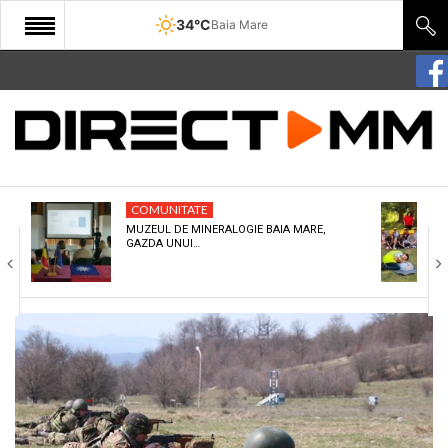
34°C
Baia Mare
START
COMUNITATE
EDITORIAL
COMUNITATE
CULTURA
MUZEUL DE MINERALOGIE BAIA MARE,
GAZDA UNUI…
ECONOMIE
SANATATE
SPORT
SPECIAL
POLITIC