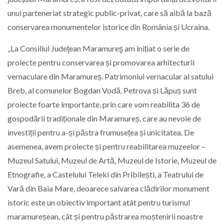
unui parteneriat strategic public-privat, care să aibă la bază
conservarea monumentelor istorice din România și Ucraina.
„La Consiliul Judeţean Maramureş am inițiat o serie de
proiecte pentru conservarea și promovarea arhitecturii
vernaculare din Maramureș. Patrimoniul vernacular al satului
Breb, al comunelor Bogdan Vodă, Petrova și Lăpuș sunt
proiecte foarte importante, prin care vom reabilita 36 de
gospodării tradiționale din Maramureș, care au nevoie de
investiții pentru a-și păstra frumusețea și unicitatea. De
asemenea, avem proiecte și pentru reabilitarea muzeelor –
Muzeul Satului, Muzeul de Artă, Muzeul de Istorie, Muzeul de
Etnografie, a Castelului Teleki din Pribilești, a Teatrului de
Vară din Baia Mare, deoarece salvarea clădirilor monument
istoric este un obiectiv important atât pentru turismul
maramureșean, cât și pentru păstrarea moștenirii noastre