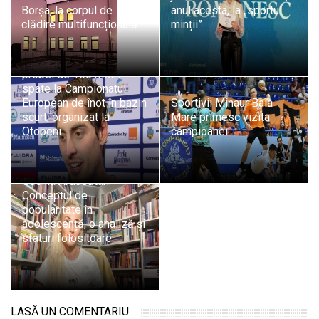
Borșa, la corpul de
anul acesta, la „sportul
clădire multifuncțională
minții”
Maramureșeanul Andrei
Ungur, calificat în finala
probei de 100 metri
spate la Campionatul
European de înot în bazin
Sportivii Minaur Baia
scurt, organizat la
Mare primesc vizita
Otopeni
campioanei
Psiholog Psihoterapeut
Cecilia Ardusătan:
Conceptul de
popularitate în
adolescență, o analiză și
sfaturi folositoare
LASĂ UN COMENTARIU