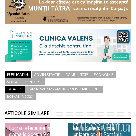
PUBLICAT ÎN:
ADMINISTRATIE
COMUNITATE
ECONOMIE
SOCIAL
TERITORIU
TAGGED:
BAIA MARE MARAMURES MUNICIPIU JUDET
ROMANIA 2023
ARTICOLE SIMILARE
Maramureșeanca Sara
Lucrări efectuate în
Maria Șunea, în topul
avans la Școala 9 din
junioarelor din România,