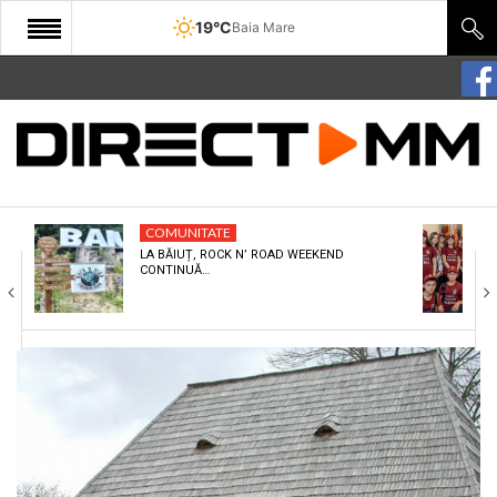
19°C
Baia Mare
START
COMUNITATE
EDITORIAL
COMUNITATE
CULTURA
LA BĂIUȚ, ROCK N’ ROAD WEEKEND
CONTINUĂ…
ECONOMIE
SANATATE
SPORT
SPECIAL
POLITIC