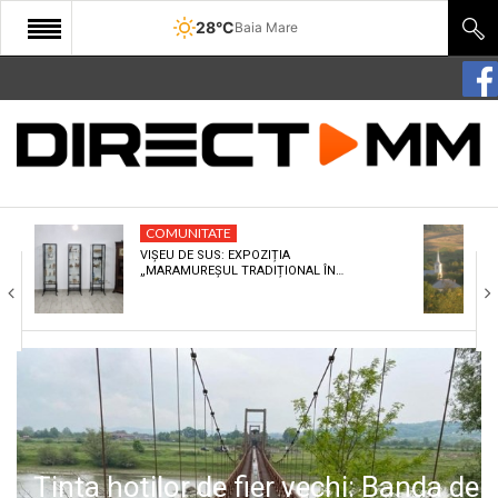
28°C
Baia Mare
START
COMUNITATE
EDITORIAL
COMUNITATE
CULTURA
VIȘEU DE SUS: EXPOZIȚIA
„MARAMUREȘUL TRADIȚIONAL ÎN…
ECONOMIE
SANATATE
SPORT
SPECIAL
POLITIC
Ținta hoților de fier vechi: Banda de