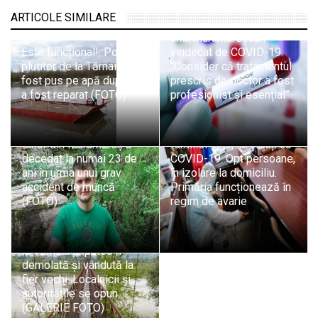
ARTICOLE SIMILARE
Recunoștință: Mesajul
unui maramureșean
Este funcțional!: Podul
vindecat de COVID-19.
plutitor de la Tămaia a
“Consider că tratamentul
fost pus pe apă după ce
prescris de doctor a fost
a fost reparat (FOTO)
profesionist și esențial”
Situație în Fărcașa:
Tragedie în Italia: Un
Primarul și membri ai
tânăr din Maramureș a
familiei sale, infectați cu
decedat la numai 23 de
COVID-19. Opt persoane,
ani în urma unui grav
în izolare la domiciliu.
accident de muncă
Primăria funcționează în
(FOTO)
regim de avarie
Puntea de 50 de metri de
la Tămaia ar putea fi
demolată și vândută la
fier vechi. Localnicii și
autoritățile se opun
(GALERIE FOTO)