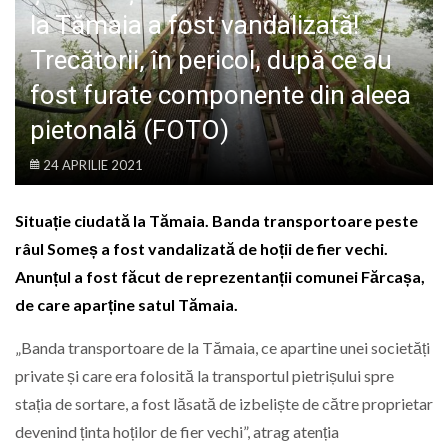
LIFE
la Tămaia a fost vandalizată!
Trecătorii, în pericol, după ce au
fost furate componente din aleea
pietonală (FOTO)
24 APRILIE 2021
Situație ciudată la Tămaia. Banda transportoare peste
râul Someș a fost vandalizată de hoții de fier vechi.
Anunțul a fost făcut de reprezentanții comunei Fărcașa,
de care aparține satul Tămaia.
„Banda transportoare de la Tămaia, ce apartine unei societăți
private și care era folosită la transportul pietrișului spre
stația de sortare, a fost lăsată de izbeliște de către proprietar
devenind ținta hoților de fier vechi”, atrag atenția