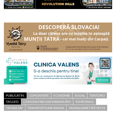
PUBLICAT ÎN:
COMUNITATE
ECONOMIE
SOCIAL
TERITORIU
TAGGED:
COMUNA FARCASA MARAMURES
SOMES RAUL
TAMAIA SAT
TRANSPORTOARE BANDA
VANDALIZARE FIER VECHI