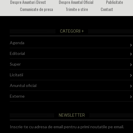
Despre Anunturi Direct
Despre Anuntul Oficial
Publicitate
Comunicate de presa
Trimite o stire
Contact
CATEGORII +
Agenda
Editorial
Super
Licitatii
Anuntul oficial
Externe
NEWSLETTER
Inscrie-te cu adresa de email pentru a primi noutatile pe email.