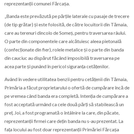
reprezentanții comunei Fărcașa.
„Banda este prevăzută pe părțile laterale cu pasaje de trecere
(de tip grătar) și este folosită, de către locuitorii din Tămaia,
care au terenuri dincolo de Someș, pentru traversarea râului.
O parte din componentele care alcătuiesc aleea pietonală
(confecționate din fier), rolele metalice și o parte din banda
din cauciuc au dispărut făcând imposibilă traversarea pe
acea parte și punând în pericol siguranța cetățenilor.
Având în vedere utilitatea benzii pentru cetățenii din Tămaia,
Primăria a făcut proprietarului o ofertă de cumpărare încă de
pe vremea când banda era completă. Intenția de cumpărare a
fost acceptată urmând ca cele două părți să stabilească un
preț. Joi, a fost programată o întâlnire la care, din păcate,
reprezentanții firmei care dețin banda nu s-au prezentat. La
fața locului au fost doar reprezentanții Primăriei Fărcașa