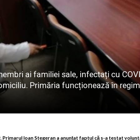
ALE POMPIERILOR
la Baia Mare, la 570 de ani de la moartea lui Iancu de Hu
” se vor desfășura în perioada 14–16 august
lă „Laurențiu Ulici” din Sighet găzduiește o nouă întâlnire 
ie Baia Mare, gazda unui eveniment internațional dedicat p
membri ai familiei sale, infectați cu COV
domiciliu. Primăria funcționează în regim
 Primarul Ioan Stegeran a anunțat faptul că s-a testat volunt