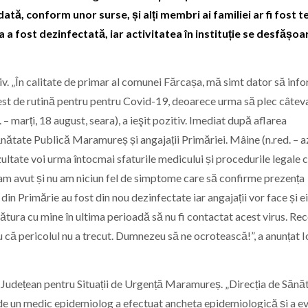
dată, conform unor surse, și alți membri ai familiei ar fi fost t
ia a fost dezinfectată, iar activitatea în instituție se desfășoa
tiv. „În calitate de primar al comunei Fărcașa, mă simt dator să inf
est de rutină pentru pentru Covid-19, deoarece urma să plec câteva 
. – marți, 18 august, seara), a ieşit pozitiv. Imediat după aflarea
ănătate Publică Maramureș și angajații Primăriei. Mâine (n.red. – az
ezultate voi urma întocmai sfaturile medicului și procedurile legale 
am avut și nu am niciun fel de simptome care să confirme prezența
din Primărie au fost din nou dezinfectate iar angajații vor face și ei
gătura cu mine în ultima perioadă să nu fi contactat acest virus. R
u că pericolul nu a trecut. Dumnezeu să ne ocrotească!”, a anunțat 
 Județean pentru Situații de Urgență Maramureș. „Direcția de Sănă
e un medic epidemiolog a efectuat ancheta epidemiologică și a ev