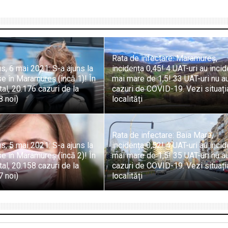
Rata de infectare: Maramureș,
s, 6 mai 2021: S-a ajuns la
incidența 0,45! 4 UAT-uri au inci
 în Maramureș (încă 1)! În
mai mare de 1,5! 33 UAT-uri nu a
otal, 20.176 cazuri de la
cazuri de COVID-19. Vezi situați
8 noi)
localități
Rata de infectare: Baia Mare,
s, 5 mai 2021: S-a ajuns la
incidența 0,52! 4 UAT-uri au inci
 în Maramureș (încă 2)! În
mai mare de 1,5! 35 UAT-uri nu a
otal, 20.158 cazuri de la
cazuri de COVID-19. Vezi situați
7 noi)
localități