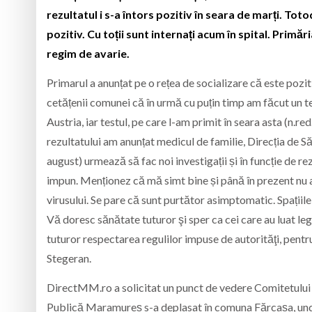
rezultatul i s-a întors pozitiv în seara de marți. Toto
pozitiv. Cu toții sunt internați acum în spital. Primăr
regim de avarie.
Primarul a anunțat pe o rețea de socializare că este pozi
cetățenii comunei că în urmă cu puțin timp am făcut un t
Austria, iar testul, pe care l-am primit în seara asta (n.red
rezultatului am anunțat medicul de familie, Direcția de S
august) urmează să fac noi investigații și în funcție de r
impun. Menționez că mă simt bine și până în prezent nu 
virusului. Se pare că sunt purtător asimptomatic. Spațiile 
Vă doresc sănătate tuturor şi sper ca cei care au luat le
tuturor respectarea regulilor impuse de autorităţi, pentr
Stegeran.
DirectMM.ro a solicitat un punct de vedere Comitetului
Publică Maramureș s-a deplasat în comuna Fărcașa, und