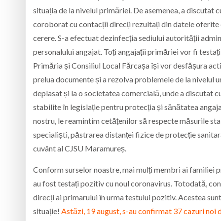
situația de la nivelul primăriei. De asemenea, a discutat cu
coroborat cu contacții direcți rezultați din datele oferit
cerere. S-a efectuat dezinfecția sediului autorității admin
personalului angajat. Toți angajații primăriei vor fi testa
Primăria și Consiliul Local Fărcașa își vor desfășura act
prelua documente și a rezolva problemele de la nivelul u
deplasat și la o societatea comercială, unde a discutat c
stabilite în legislație pentru protecția și sănătatea angaja
nostru, le reamintim cetățenilor să respecte măsurile stab
specialiști, păstrarea distanței fizice de protecție sanit
cuvânt al CJSU Maramureș.
Conform surselor noastre, mai mulți membri ai familiei pr
au fost testați pozitiv cu noul coronavirus. Totodată, c
direcți ai primarului în urma testului pozitiv. Acestea sunt
situație!
Astăzi, 19 august, s-au confirmat 37 cazuri no