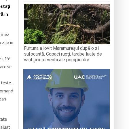
estați
ră în
ormez
zile în
Furtuna a lovit Maramureșul după o zi
sufocantă. Copaci rupți, tarabe luate de
i, 19
vânt și intervenții ale pompierilor
care se
 teste.
ecomand
Ioan
tate
aluat