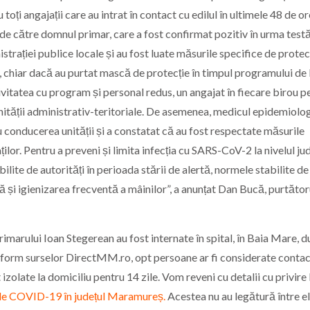
 toți angajații care au intrat în contact cu edilul în ultimele 48 de or
e de către domnul primar, care a fost confirmat pozitiv în urma testăr
istrației publice locale și au fost luate măsurile specifice de protec
ți, chiar dacă au purtat mască de protecție în timpul programului de 
ivitatea cu program și personal redus, un angajat în fiecare birou p
nității administrativ-teritoriale. De asemenea, medicul epidemiolo
u conducerea unității și a constatat că au fost respectate măsurile
ților. Pentru a preveni și limita infecția cu SARS-CoV-2 la nivelul ju
ilite de autorități în perioada stării de alertă, normele stabilite de
ară și igienizarea frecventă a mâinilor”, a anunțat Dan Bucă, purtător
imarului Ioan Stegerean au fost internate în spital, în Baia Mare, 
onform surselor DirectMM.ro, opt persoane ar fi considerate contac
 izolate la domiciliu pentru 14 zile. Vom reveni cu detalii cu privire 
i de COVID-19 în județul Maramureș.
Acestea nu au legătură între el