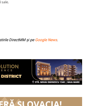
 sale.
tirile DirectMM și pe
Google News
.