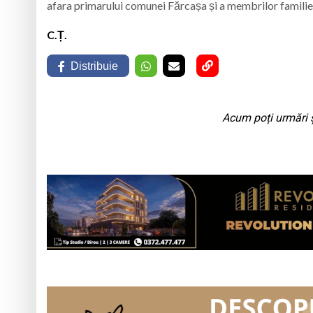
afara primarului comunei Fărcașa și a membrilor familiei
C.Ț.
Distribuie
Acum poți urmări ș