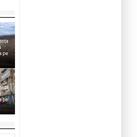
dența
u
a pe
dența
u
a pe