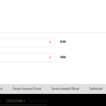
*
NUME
*
EMAIL
ate
Despre Anunturi Direct
Despre Anuntul Oficial
Publicitate
CATEGORII +