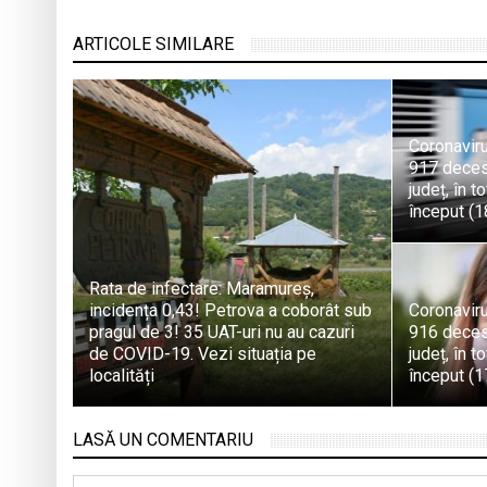
ARTICOLE SIMILARE
Coronaviru
917 decese
județ, în t
început (1
Rata de infectare: Maramureș,
incidența 0,43! Petrova a coborât sub
Coronaviru
pragul de 3! 35 UAT-uri nu au cazuri
916 decese
de COVID-19. Vezi situația pe
județ, în t
localități
început (1
LASĂ UN COMENTARIU