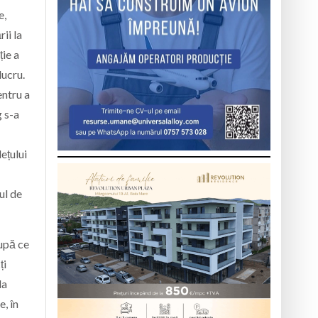
e,
ii la
ție a
lucru.
entru a
g s-a
dețului
ul de
după ce
ți
la
e, în