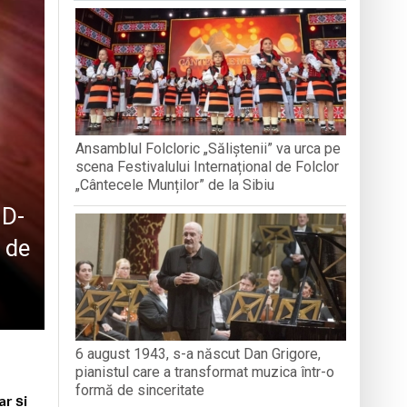
nedoara
a clubului de carte „Legături Literare”
Ansamblul Folcloric „Săliștenii” va urca pe
rieteniei și diversității culturale
scena Festivalului Internațional de Folclor
„Cântecele Munților” de la Sibiu
ID-
 de
6 august 1943, s-a născut Dan Grigore,
pianistul care a transformat muzica într-o
formă de sinceritate
ar și