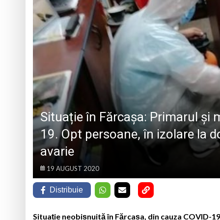
„CÂNTECELE MUNȚILOR” DE LA SIBIU
DE SINCERITATE
Eveniment special 
„Zilele Moiseiului
Biblioteca Municipa
Muzeul de Mineralog
Situație în Fărcașa: Primarul și 
19. Opt persoane, în izolare la 
avarie
19 AUGUST 2020
Distribuie
Situație neobișnuită în Fărcașa, din cauza COVID-19.