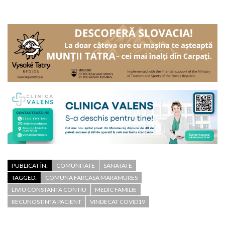
PUBLICAT ÎN:
COMUNITATE
SANATATE
TAGGED:
COMUNA FARCASA MARAMURES
LIVIU CONSTANTA CONTIU
MEDIC FAMILIE
RECUNOSTINTA PACIENT
VINDECAT COVID19
Ținta hoților de fier vechi: