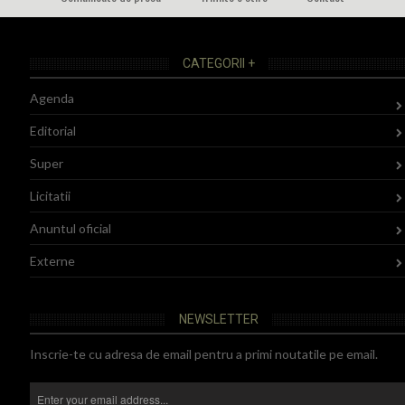
CATEGORII +
Agenda
Editorial
Super
Licitatii
Anuntul oficial
Externe
NEWSLETTER
Inscrie-te cu adresa de email pentru a primi noutatile pe email.