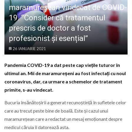
LIFE
maramureșean vindecat de COVID-
19. “Consider că tratamentul
prescris de doctor a fost
profesionist și esențial”
26 IANUARIE 2021
Pandemia COVID-19 a dat peste cap viețile tuturor în
ultimul an. Mii de maramureșeni au fost infectați cu noul
coronavirus, dar, ca urmare a schemelor de tratament
primite, s-au vindecat.
Bucuria însănătoșirii a generat recunoștință în sufletele celor
care au trecut peste bine de boală. Este și cazul unui
maramureșean care a redactat un mesaj emoționant despre
medicul căruia îi datorează asta.