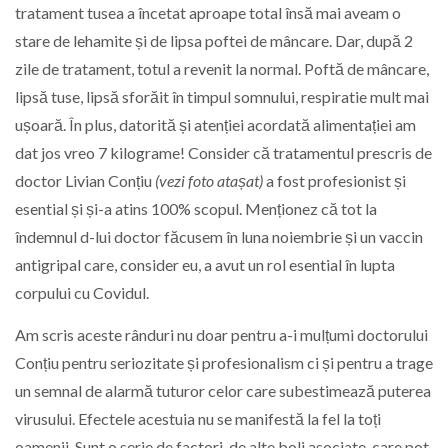
tratament tusea a încetat aproape total însă mai aveam o
stare de lehamite și de lipsa poftei de mâncare. Dar, după 2
zile de tratament, totul a revenit la normal. Poftă de mâncare,
lipsă tuse, lipsă sforăit în timpul somnului, respiratie mult mai
ușoară. În plus, datorită și atenției acordată alimentației am
dat jos vreo 7 kilograme! Consider că tratamentul prescris de
doctor Livian Conțiu
(vezi foto atașat)
a fost profesionist și
esential și și-a atins 100% scopul. Menționez că tot la
îndemnul d-lui doctor făcusem în luna noiembrie și un vaccin
antigripal care, consider eu, a avut un rol esential în lupta
corpului cu Covidul.
Am scris aceste rânduri nu doar pentru a-i mulțumi doctorului
Conțiu pentru seriozitate și profesionalism ci și pentru a trage
un semnal de alarmă tuturor celor care subestimează puterea
virusului. Efectele acestuia nu se manifestă la fel la toți
oamenii. Sunt o serie de factori, de alte boli asociate, care pot