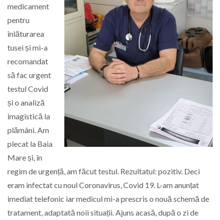
medicament
pentru
înlăturarea
tusei și mi-a
recomandat
să fac urgent
testul Covid
și o analiză
imagistică la
plămâni. Am
plecat la Baia
Mare și, în
regim de urgență, am făcut testul. Rezultatul: pozitiv. Deci
eram infectat cu noul Coronavirus, Covid 19. L-am anunțat
imediat telefonic iar medicul mi-a prescris o nouă schemă de
tratament, adaptată noii situații. Ajuns acasă, după o zi de