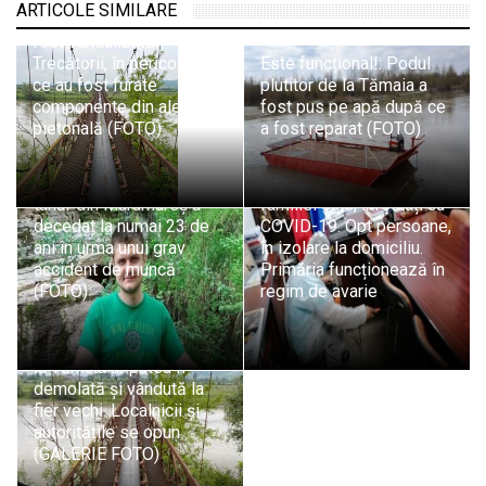
ARTICOLE SIMILARE
Banda de la Tămaia a
fost vandalizată!
Trecătorii, în pericol, după
Este funcțional!: Podul
ce au fost furate
plutitor de la Tămaia a
componente din aleea
fost pus pe apă după ce
pietonală (FOTO)
a fost reparat (FOTO)
Situație în Fărcașa:
Tragedie în Italia: Un
Primarul și membri ai
tânăr din Maramureș a
familiei sale, infectați cu
decedat la numai 23 de
COVID-19. Opt persoane,
ani în urma unui grav
în izolare la domiciliu.
accident de muncă
Primăria funcționează în
(FOTO)
regim de avarie
Puntea de 50 de metri de
la Tămaia ar putea fi
demolată și vândută la
fier vechi. Localnicii și
autoritățile se opun
(GALERIE FOTO)