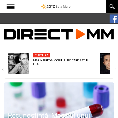
22°C
Baia Mare
START
COMUNITATE
EDITORIAL
CULTURA
CULTURA
MARIN PREDA, COPILUL PE CARE SATUL
ERA…
ECONOMIE
SANATATE
SPORT
SPECIAL
POLITIC
Recunoștință: Mesajul unui