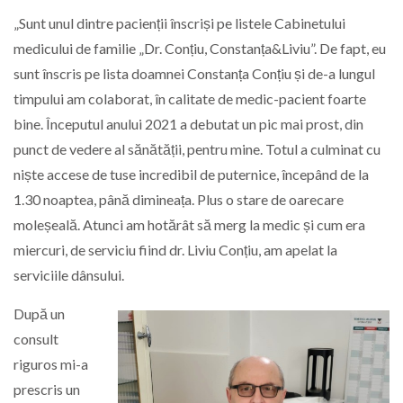
„Sunt unul dintre pacienții înscriși pe listele Cabinetului
medicului de familie „Dr. Conțiu, Constanța&Liviu”. De fapt, eu
sunt înscris pe lista doamnei Constanța Conțiu și de-a lungul
timpului am colaborat, în calitate de medic-pacient foarte
bine. Începutul anului 2021 a debutat un pic mai prost, din
punct de vedere al sănătății, pentru mine. Totul a culminat cu
niște accese de tuse incredibil de puternice, începând de la
1.30 noaptea, până dimineața. Plus o stare de oarecare
moleșeală. Atunci am hotărât să merg la medic și cum era
miercuri, de serviciu fiind dr. Liviu Conțiu, am apelat la
serviciile dânsului.
După un
consult
riguros mi-a
prescris un