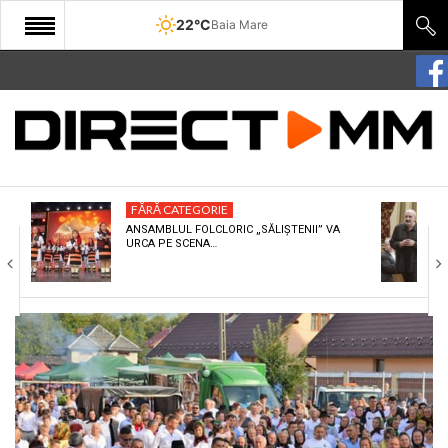
22°C
Baia Mare
START
COMUNITATE
EDITORIAL
FĂRĂ CATEGORIE
CULTURA
ANSAMBLUL FOLCLORIC „SĂLIȘTENII” VA
URCA PE SCENA…
ECONOMIE
SANATATE
SPORT
SPECIAL
POLITIC