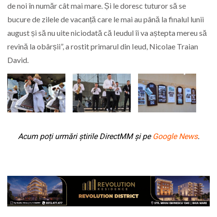
de noi în număr cât mai mare. Și le doresc tuturor să se
bucure de zilele de vacanță care le mai au până la finalul lunii
august și să nu uite niciodată că Ieudul îi va aștepta mereu să
revină la obârșii”, a rostit primarul din Ieud, Nicolae Traian
David.
Acum poți urmări știrile DirectMM și pe
Google News
.