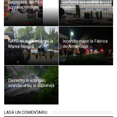
Ruginoasa, oprită cu
confirmă ora exactă a
spray lacrimogen
nașterii
NATO își arată mușchii la
Incendiu major la Fabrica
Marea Neagră
de Arme Cugir
Dezastru în adâncuri,
scandal uriaș la suprafață
LASĂ UN COMENTARIU