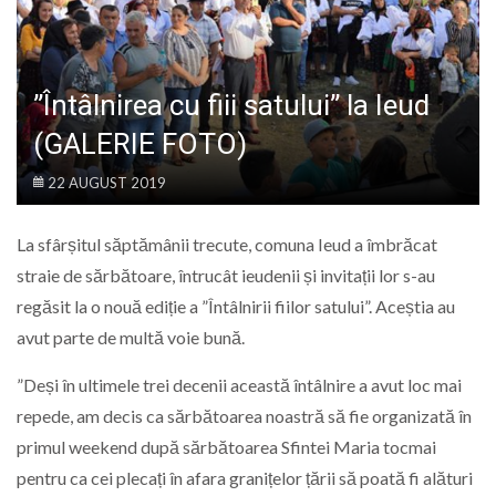
LIFE
”Întâlnirea cu fiii satului” la Ieud
(GALERIE FOTO)
22 AUGUST 2019
La sfârșitul săptămânii trecute, comuna Ieud a îmbrăcat
straie de sărbătoare, întrucât ieudenii și invitații lor s-au
regăsit la o nouă ediție a ”Întâlnirii fiilor satului”. Aceștia au
avut parte de multă voie bună.
”Deși în ultimele trei decenii această întâlnire a avut loc mai
repede, am decis ca sărbătoarea noastră să fie organizată în
primul weekend după sărbătoarea Sfintei Maria tocmai
pentru ca cei plecați în afara granițelor țării să poată fi alături