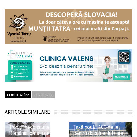
PUBLICAT ÎN:
TERITORIU
ARTICOLE SIMILARE
Tradiții neobișnuite în
Taxă nouă -100 de lei
România: bătaia de la
pentru documentul care