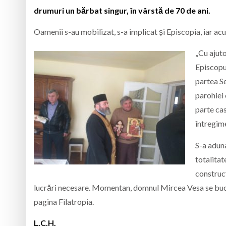
drumuri un bărbat singur, în vârstă de 70 de ani.
Oamenii s-au mobilizat, s-a implicat și Episcopia, iar 
„Cu ajuto
Episcopul
partea Se
parohiei 
parte cas
întregime
S-a aduna
totalitat
construcț
lucrări necesare. Momentan, domnul Mircea Vesa se buc
pagina Filatropia.
L.C.H.