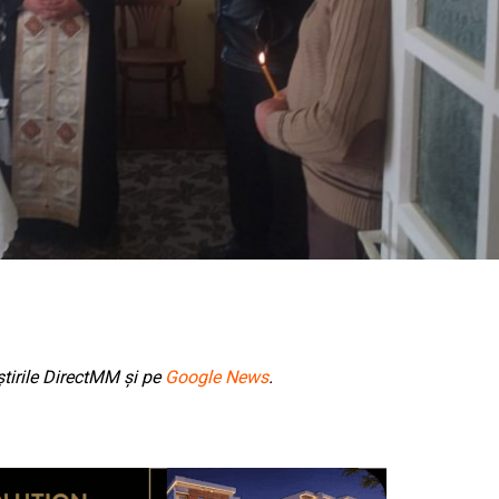
tirile DirectMM și pe
Google News
.