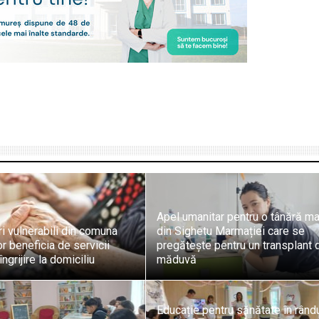
Apel umanitar pentru o tânără 
i vulnerabili din comuna
din Sighetu Marmației care se
r beneficia de servicii
pregătește pentru un transplant 
îngrijire la domiciliu
măduvă
Educație pentru sănătate în rând