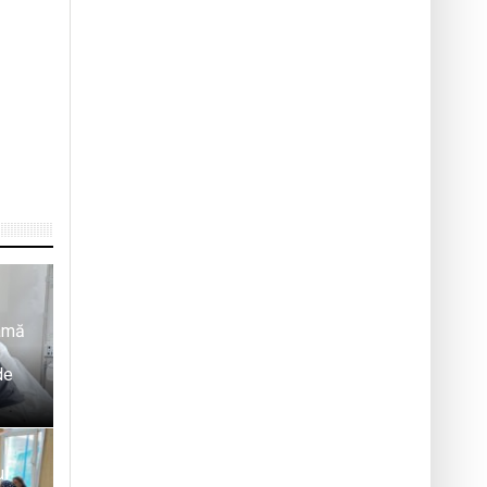
mamă
de
ul