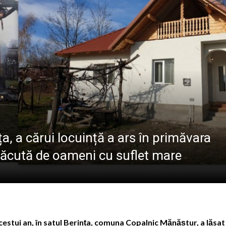
PÂNĂ ÎN 15 SEP
ele artist Dumitru Fărcaș a trecut la cele veșnice
bilit la Costinești. Românii i-au întrecut pe americani la 
născut Viorel Costin „feciorul de pe Mara”
ramureș, vineri 7 august 2026
ța, a cărui locuință a ars în primăvara
efăcută de oameni cu suflet mare
acestui an, în satul Berința, comuna Copalnic Mănăștur, a lăsat