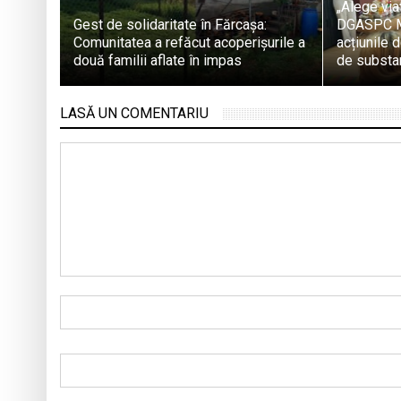
„Alege via
Gest de solidaritate în Fărcașa:
DGASPC M
Comunitatea a refăcut acoperișurile a
acțiunile 
două familii aflate în impas
de substan
LASĂ UN COMENTARIU