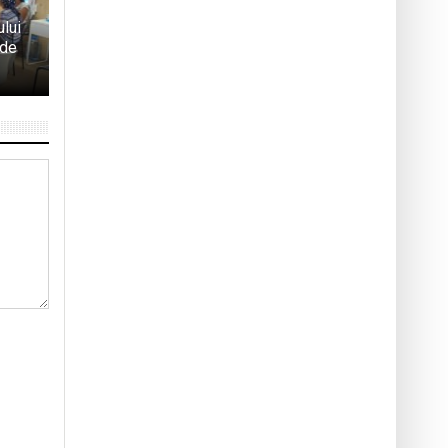
ului
 de