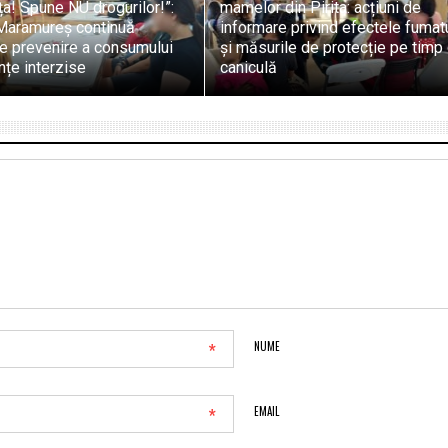
ța! Spune NU drogurilor!”:
mamelor din Pirita: acțiuni de
aramureș continuă
informare privind efectele fumat
de prevenire a consumului
și măsurile de protecție pe timp
țe interzise
caniculă
*
NUME
*
EMAIL