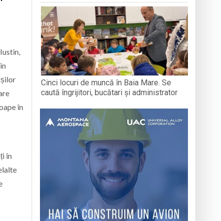
Iustin,
in
șilor
Cinci locuri de muncă în Baia Mare. Se
caută îngrijitori, bucătari și administrator
are
roape în
i în
elalte
e