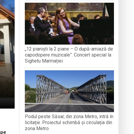
TEMBRIE
CREDINȚ
aripioare
„12 pianiști la 2 piane – O după-amiază de
capodopere muzicale”. Concert special la
Sighetu Marmației
Podul peste Săsar, din zona Metro, intră în
licitație. Proiectul schimbă și circulația din
zona Metro
 pe