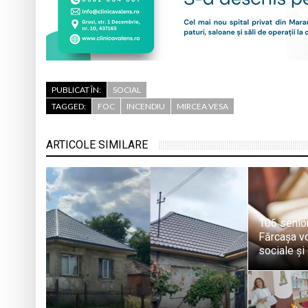
PUBLICAT ÎN:
SOCIAL
TAGGED:
FOC
INCENDIU
MIRCEA VESA
ARTICOLE SIMILARE
106 senior
Fărcașa vo
sociale și 