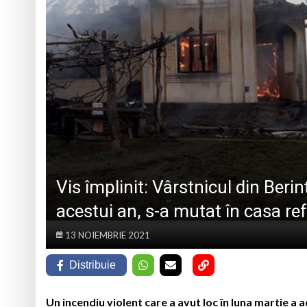
MARMAȚIEI
Opt ani de când mar
Record Guinness sta
7 august 1950, s-a 
Prognoza meteo Ma
Vis împlinit: Vârstnicul din Berin
acestui an, s-a mutat în casa r
13 NOIEMBRIE 2021
Distribuie
Un incendiu violent care a avut loc în luna martie a 