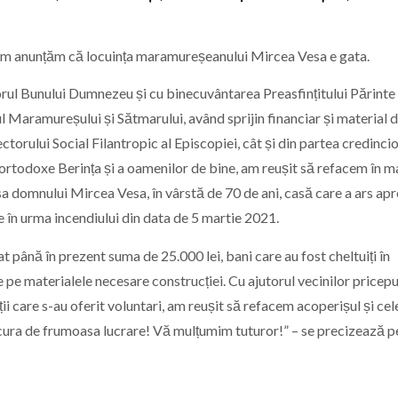
acum anunțăm că locuința maramureșeanului Mircea Vesa e gata.
rul Bunului Dumnezeu și cu binecuvântarea Preasfințitului Părinte 
 Maramureșului și Sătmarului, având sprijin financiar și material d
ctorului Social Filantropic al Episcopiei, cât și din partea credincio
ortodoxe Berința și a oamenilor de bine, am reușit să refacem în m
a domnului Mircea Vesa, în vârstă de 70 de ani, casă care a ars ap
 în urma incendiului din data de 5 martie 2021.
t până în prezent suma de 25.000 lei, bani care au fost cheltuiți în
e pe materialele necesare construcției. Cu ajutorul vecinilor pricepuț
ii care s-au oferit voluntari, am reușit să refacem acoperișul și cel
ura de frumoasa lucrare! Vă mulțumim tuturor!” – se precizează p