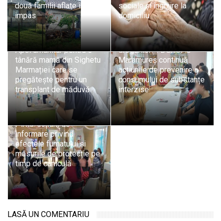
două familii aflate în
sociale și îngrijire la
impas
domiciliu
„Alege viața! Spune NU
Apel umanitar pentru o
drogurilor!”: DGASPC
tânără mamă din Sighetu
Maramureș continuă
Marmației care se
acțiunile de prevenire a
pregătește pentru un
consumului de substanțe
transplant de măduvă
interzise
Educație pentru sănătate
în rândul mamelor din
Pirita: acțiuni de
informare privind
efectele fumatului și
măsurile de protecție pe
timp de caniculă
LASĂ UN COMENTARIU