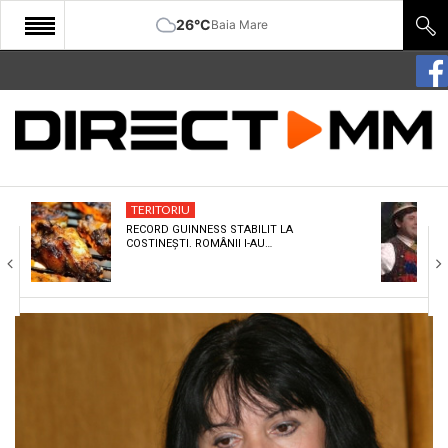
26°C
Baia Mare
START
COMUNITATE
EDITORIAL
TERITORIU
CULTURA
RECORD GUINNESS STABILIT LA
COSTINEȘTI. ROMÂNII I-AU…
ECONOMIE
SANATATE
SPORT
SPECIAL
POLITIC