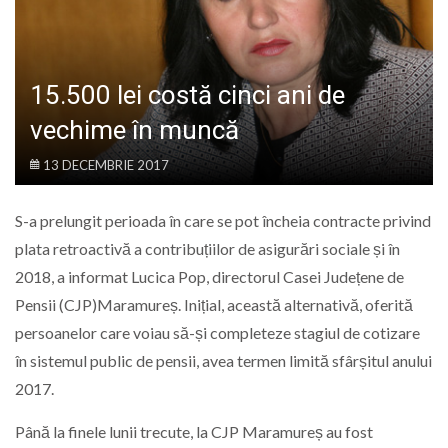
LIFE
15.500 lei costă cinci ani de
vechime în muncă
13 DECEMBRIE 2017
S-a prelungit perioada în care se pot încheia contracte privind
plata retroactivă a contribuțiilor de asigurări sociale și în
2018, a informat Lucica Pop, directorul Casei Județene de
Pensii (CJP)Maramureș. Inițial, această alternativă, oferită
persoanelor care voiau să-și completeze stagiul de cotizare
în sistemul public de pensii, avea termen limită sfârșitul anului
2017.
Până la finele lunii trecute, la CJP Maramureș au fost