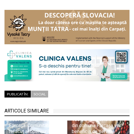
PUBLICAT ÎN:
SOCIAL
ARTICOLE SIMILARE
Gest de solidaritate în
106 seniori vulnerabili
Fărcașa: Comunitatea a
din comuna Fărcașa vor
refăcut acoperișurile a
beneficia de servicii