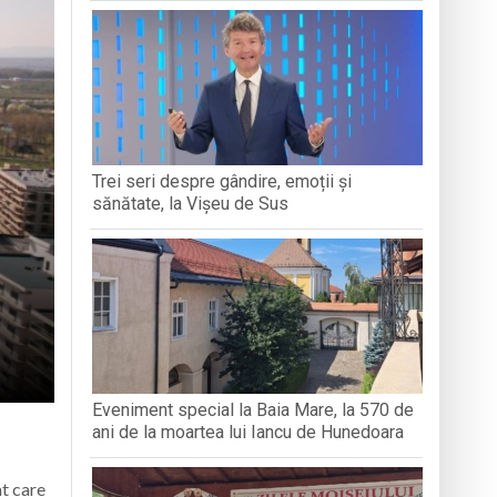
RARE”
DIVERSITĂȚII CULTURALE
„DRAGOST
ȚIBLEȘ
boluri străvechi
ență Socială Baia Mare prin activități de
Trei seri despre gândire, emoții și
 maramureșeni
sănătate, la Vișeu de Sus
Eveniment special la Baia Mare, la 570 de
ani de la moartea lui Iancu de Hunedoara
at care