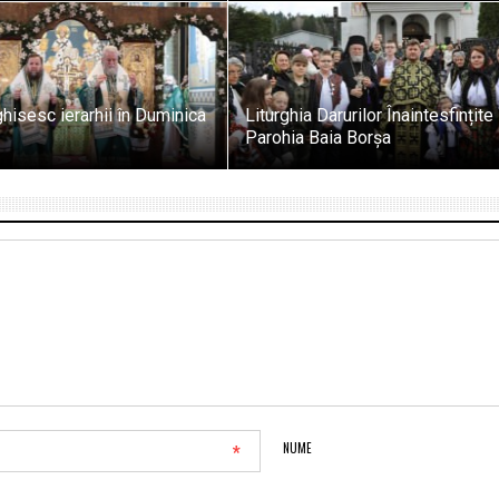
ghisesc ierarhii în Duminica
Liturghia Darurilor Înaintesfințite 
Parohia Baia Borșa
*
NUME