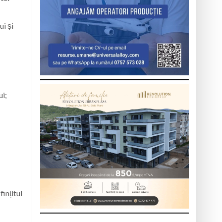
i și
ui;
ințitul