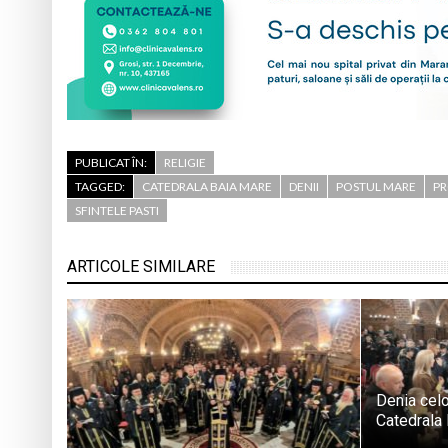
PUBLICAT ÎN:
RELIGIE
TAGGED:
CATEDRALA BAIA MARE
DENII
POSTUL MARE
PR
SFINTELE PASTI
ARTICOLE SIMILARE
Denia celo
Catedrala