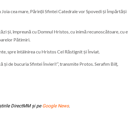
 Joia cea mare, Părinții Sfintei Catedrale vor Spovedi și Împărtăși
tăzi și, împreună cu Domnul Hristos, cu inimă recunoscătoare, cu e
arelor Pătimiri.
e, spre întâlnirea cu Hristos Cel Răstignit și Înviat.
și de bucuria Sfintei Învieri!”, transmite Protos. Serafim Bilț,
tirile DirectMM și pe
Google News
.