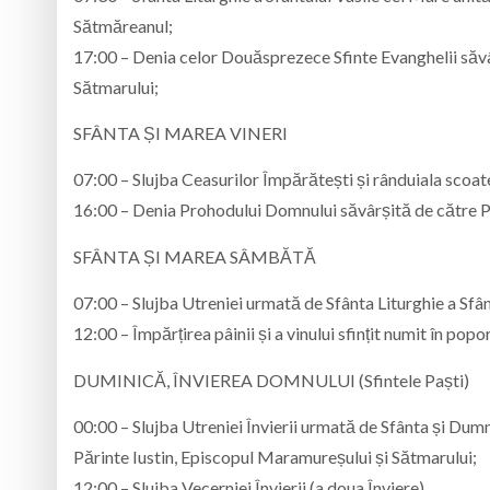
Sătmăreanul;
17:00 – Denia celor Douăsprezece Sfinte Evanghelii săvâr
Sătmarului;
SFÂNTA ȘI MAREA VINERI
07:00 – Slujba Ceasurilor Împărătești și rânduiala scoater
16:00 – Denia Prohodului Domnului săvârșită de către P
SFÂNTA ȘI MAREA SÂMBĂTĂ
07:00 – Slujba Utreniei urmată de Sfânta Liturghie a Sfân
12:00 – Împărțirea pâinii și a vinului sfințit numit în popo
DUMINICĂ, ÎNVIEREA DOMNULUI (Sfintele Paști)
00:00 – Slujba Utreniei Învierii urmată de Sfânta și Dumn
Părinte Iustin, Episcopul Maramureșului și Sătmarului;
12:00 – Slujba Vecerniei Învierii (a doua Înviere).