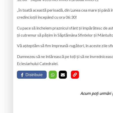
„În toată această perioadă, din Lunea cea mare și până în
credincioșii începând cu ora 06:30!
Cu pace să încheiem praznicul sfânt și împărătesc de as
și cutremur să pășim în Săptămâna Sfintelor și Mântuito
Vă așteptăm să fim împreună-rugători, în aceste zile sfint
Dumnezeu să ne întărească pe toți și să ne învrednicească 
Eclesiarhului Catedralei.
Distribuie
Acum poți urmări ș