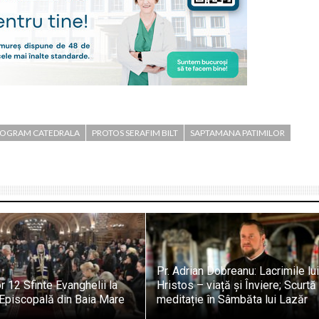
OGRAM CATEDRALA
PROTOS SERAFIM BILT
SAPTAMANA PATIMILOR
Pr. Adrian Dobreanu: Lacrimile lu
r 12 Sfinte Evanghelii la
Hristos – viață și Înviere; Scurtă
 Episcopală din Baia Mare
meditație în Sâmbăta lui Lazăr