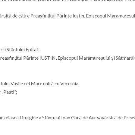
șită de către Preasfințitul Părinte Iustin, Episcopul Maramureșulu
ii Sfântului Epitaf;
reasfințitul Părinte IUSTIN, Episcopul Maramureșului și Sătmarul
tului Vasile cel Mare unită cu Vecernia;
r „Paști”;
ezeiasca Liturghie a Sfântului Ioan Gură de Aur săvârșită de Preasf