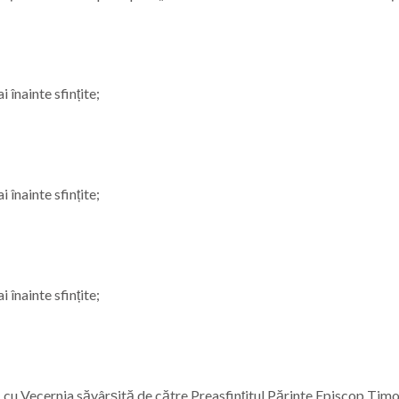
 înainte sfințite;
 înainte sfințite;
 înainte sfințite;
ă cu Vecernia săvârșită de către Preasfințitul Părinte Episcop Timo