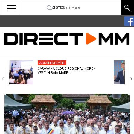
35°C
Baia Mare
START
COMUNITATE
EDITORIAL
ADMINISTRATIE
CULTURA
CARAVANA CLOUD REGIONAL NORD-
VEST ÎN BAIA MARE:…
ECONOMIE
SANATATE
SPORT
SPECIAL
POLITIC