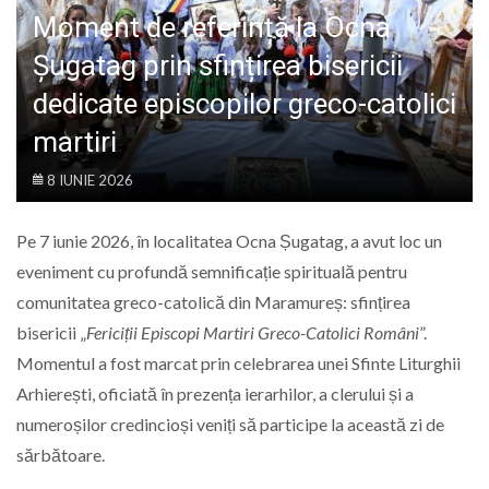
LIFE
Moment de referință la Ocna
Șugatag prin sfințirea bisericii
dedicate episcopilor greco-catolici
martiri
8 IUNIE 2026
Pe 7 iunie 2026, în localitatea Ocna Șugatag, a avut loc un
eveniment cu profundă semnificație spirituală pentru
comunitatea greco-catolică din Maramureș: sfințirea
bisericii „
Fericiții Episcopi Martiri Greco-Catolici Români
”.
Momentul a fost marcat prin celebrarea unei Sfinte Liturghii
Arhierești, oficiată în prezența ierarhilor, a clerului și a
numeroșilor credincioși veniți să participe la această zi de
sărbătoare.