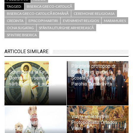
TAGGED:
BISERICA GRECO-CATOLICĂ
BISERICA GRECO-CATOLICĂ ROMÂNĂ
CEREMONIE RELIGIOASA
CREDINTA
EPISCOPI MARTIRI
EVENIMENT RELIGIOS
MARAMURES
OCNA SUGATAG
SFÂNTA LITURGHIE ARHIEREASCĂ
SFINTIRE BISERICA
ARTICOLE SIMILARE
Părintele protopop dr.
Schimbarea la Față a
Stan Florin, invitat la
Domnului – semnificația
Școala Părinților din
sărbătorii din 6 august
Parohia Dumbrăvița
Unde liturghisesc ierarhii
Vizite arhierești în
de Praznicul Schimbării
Protopopiatul Ortodox
la Față
Vișeu