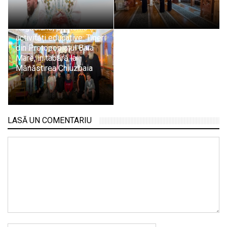
Rugăciune, prietenie și
activități educative: Tineri
din Protopopiatul Baia
Mare, în tabără la
Mănăstirea Chiuzbaia
LASĂ UN COMENTARIU