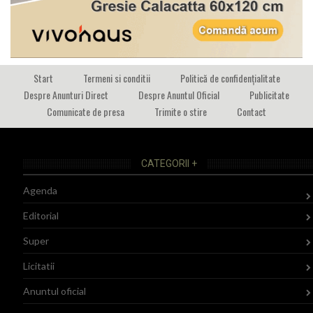
Start
Termeni si conditii
Politică de confidențialitate
Despre Anunturi Direct
Despre Anuntul Oficial
Publicitate
Comunicate de presa
Trimite o stire
Contact
CATEGORII +
Agenda
Editorial
Super
Licitatii
Anuntul oficial