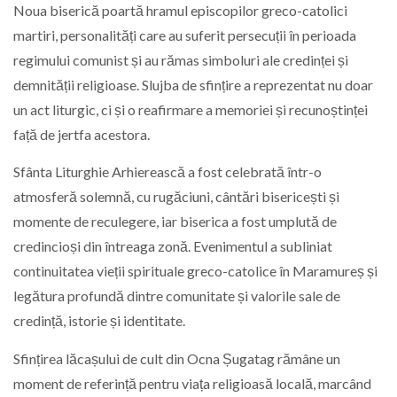
Noua biserică poartă hramul episcopilor greco-catolici
martiri, personalități care au suferit persecuții în perioada
regimului comunist și au rămas simboluri ale credinței și
demnității religioase. Slujba de sfințire a reprezentat nu doar
un act liturgic, ci și o reafirmare a memoriei și recunoștinței
față de jertfa acestora.
Sfânta Liturghie Arhierească a fost celebrată într-o
atmosferă solemnă, cu rugăciuni, cântări bisericești și
momente de reculegere, iar biserica a fost umplută de
credincioși din întreaga zonă. Evenimentul a subliniat
continuitatea vieții spirituale greco-catolice în Maramureș și
legătura profundă dintre comunitate și valorile sale de
credință, istorie și identitate.
Sfințirea lăcașului de cult din Ocna Șugatag rămâne un
moment de referință pentru viața religioasă locală, marcând