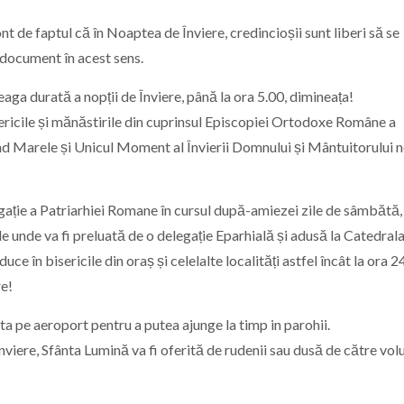
nt de faptul că în Noaptea de Înviere, credincioșii sunt liberi să se
n document în acest sens.
reaga durată a nopții de Înviere, până la ora 5.00, dimineața!
isericile și mănăstirile din cuprinsul Episcopiei Ortodoxe Române a
nd Marele și Unicul Moment al Învierii Domnului și Mântuitorului 
egație a Patriarhiei Romane în cursul după-amiezei zile de sâmbătă,
e unde va fi preluată de o delegație Eparhială și adusă la Catedral
ce în bisericile din oraș și celelalte localități astfel încât la ora 2
re!
a pe aeroport pentru a putea ajunge la timp in parohii.
viere, Sfânta Lumină va fi oferită de rudenii sau dusă de către volu