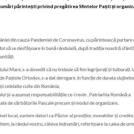
mări părintești privind pregătirea Sfintelor Paști și organi
mâniei din cauza Pandemiei de Coronavirus, cu părintească purtare
ul să se desfășoare în bună rânduială, după tradiția noastră sfântă
unități:
ui Mare, s-a dovedit că nu trebuie să fim îngrijorați și tulburați. I
 de Paștele Ortodox, s-a dat derogare, în funcție de durata slujbelo
și celelalte culte din România.
ului și-a asumat responsabilitățile ce-i revin , Patriarhia Română a
legate de sărbătorile Pascale precum și modul de organizare.
ivel local, suntem datori ca Păstor al preoților, monahilor și credin
em, la rândul nostru, câteva îndrumări, referitoare la calea de urm