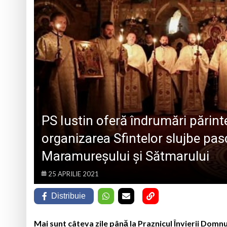
La Săliștea de Sus 
„Vacanță în tinda bi
Campanie de donare
Părintele protopop d
PS Iustin oferă îndrumări părinte
organizarea Sfintelor slujbe pas
Maramureșului și Sătmarului
25 APRILIE 2021
Distribuie
Mai sunt câteva zile până la Praznicul Învierii Domnu