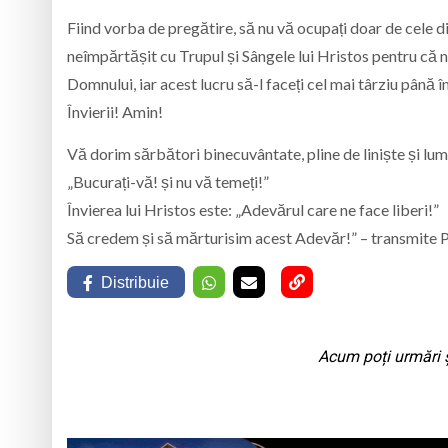
Fiind vorba de pregătire, să nu vă ocupați doar de cele di
neîmpărtășit cu Trupul și Sângele lui Hristos pentru că 
Domnului, iar acest lucru să-l faceți cel mai târziu până 
Învierii! Amin!
Vă dorim sărbători binecuvântate, pline de liniște și lumin
„Bucurați-vă! și nu vă temeți!”
Învierea lui Hristos este: „Adevărul care ne face liberi!”
Să credem și să mărturisim acest Adevăr!” – transmite P
Distribuie
Acum poți urmări ș