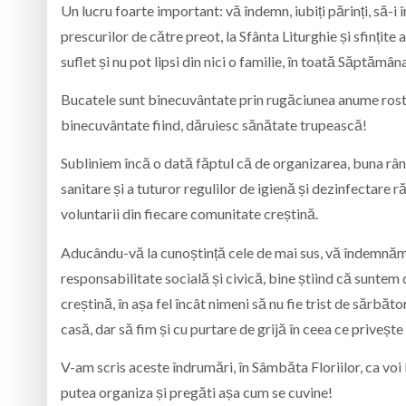
Un lucru foarte important: vă îndemn, iubiți părinți, să-i î
prescurilor de către preot, la Sfânta Liturghie și sfințite 
suflet și nu pot lipsi din nici o familie, în toată Săptămâ
Bucatele sunt binecuvântate prin rugăciunea anume rostit
binecuvântate fiind, dăruiesc sănătate trupească!
Subliniem încă o dată făptul că de organizarea, buna rând
sanitare și a tuturor regulilor de igienă și dezinfectare 
voluntarii din fiecare comunitate creștină.
Aducându-vă la cunoștință cele de mai sus, vă îndemnăm să
responsabilitate socială și civică, bine știind că suntem dat
creștină, în așa fel încât nimeni să nu fie trist de sărbăt
casă, dar să fim și cu purtare de grijă în ceea ce privește
V-am scris aceste îndrumări, în Sâmbăta Floriilor, ca voi 
putea organiza și pregăti așa cum se cuvine!