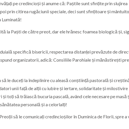
nvățați pe credincioși și anume că: Paștile sunt sfințite prin slujirea
apoi prin citirea rugăciunii speciale, deci sunt sfințitoare și mântuit
na Luminată!
ă la Paști de către preot, dar ele hrănesc foamea biologică și, sig
uială specifică bisericii, respectarea distanței prevăzute de direc
răspund organizatorii, adică: Consiliile Parohiale și mănăstirești pr
 le duceți la îndeplinire cu aleasă conștiință pastorală și creștină
ori unii față de alții cu iubire și iertare, solidaritate și milostivire
ori și toți să trăiască bucuria pascală, având cele necesare pe masă ș
 sănătatea personală și a celorlalți!
Preoții să le comunicați credincioșilor în Duminica de Florii, spre a