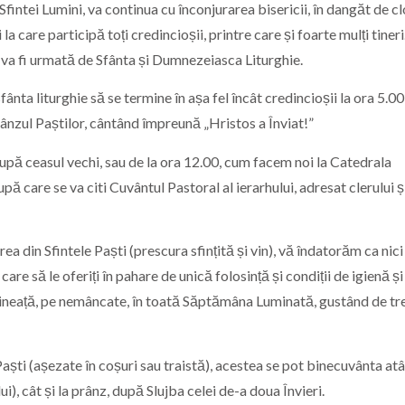
 Sfintei Lumini, va continua cu înconjurarea bisericii, în dangăt de c
 la care participă toți credincioșii, printre care și foarte mulți tineri.
Ea va fi urmată de Sfânta și Dumnezeiasca Liturghie.
fânta liturghie să se termine în așa fel încât credincioșii la ora 5.00
prânzul Paștilor, cântând împreună „Hristos a Înviat!”
după ceasul vechi, sau de la ora 12.00, cum facem noi la Catedrala
pă care se va citi Cuvântul Pastoral al ierarhului, adresat clerului ș
a din Sfintele Paști (prescura sfințită și vin), vă îndatorăm ca nici
are să le oferiți în pahare de unică folosință și condiții de igienă și
ineață, pe nemâncate, în toată Săptămâna Luminată, gustând de trei
Paști (așezate în coșuri sau traistă), acestea se pot binecuvânta atâ
 cât și la prânz, după Slujba celei de-a doua Învieri.