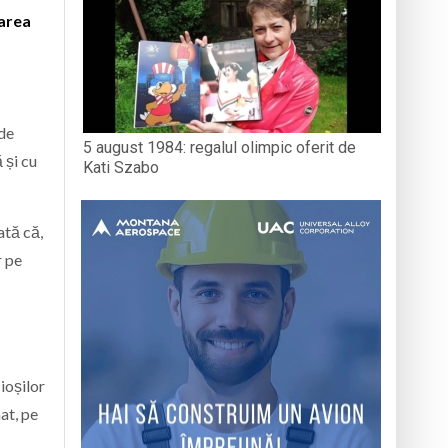
zarea
 de
5 august 1984: regalul olimpic oferit de
 și cu
Kati Szabo
ată că,
r pe
cioșilor
at, pe