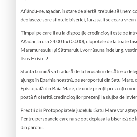
Aflându-ne, așadar, în stare de alertă, trebuie să ținem co
deplaseze spre sfintele biserici, fără să li se ceară vreu
Timpul pe care îl au la dispoziție credincioșii este pe înt
Așadar, la ora 24.00 fix (00.00), clopotele de la toate b
Maramureșului și Sătmarului, vor răsuna îndelung, vesti
Iisus Hristos!
Sfânta Lumină va fi adusă de la Ierusalim de către o del
ajunge în Eparhia noastră, pe aeroportul din Satu Mare, d
Episcopală din Baia Mare, de unde preoții prezenți o vor du
poată fi oferită credincioșilor prezenți la slujba de Învie
Preotii din Protopopiatele județului Satu Mare vor aștept
Pentru persoanele care nu se pot deplasa la biserică de În
din parohii.