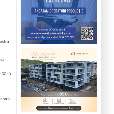
nostru
 va
a
4.00 să
ntarii