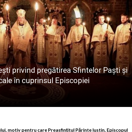
va fi dezvelit bustul lui Gavrilă Iuga, personalitate marc
sericii”: Ediția a IV-a a taberei de vară pentru copii are lo
 de sânge la Spitalul Județean de Urgență „Dr. Constanti
r. Stan Florin, invitat la Școala Părinților din Parohia Dum
ști privind pregătirea Sfintelor Paști și
cale în cuprinsul Episcopiei
lui, motiv pentru care Preasfințitul Părinte Iustin, Episcopul