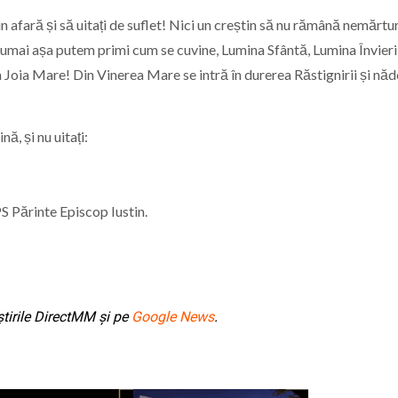
n afară și să uitați de suflet! Nici un creștin să nu rămână nemărturi
numai așa putem primi cum se cuvine, Lumina Sfântă, Lumina Învieri
în Joia Mare! Din Vinerea Mare se intră în durerea Răstignirii și nă
ă, și nu uitați:
S Părinte Episcop Iustin.
tirile DirectMM și pe
Google News
.