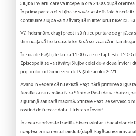
Slujba Învierii, care va începe la ora 24.00, după oferirea
În prima parte a ei, slujba se săvârșește în fața bisericii și
continuare slujba va fi săvârșită în interiorul bisericii. 
Vă îndemnăm, dragi preoti, să fiți cu purtare de grijă ca s
dimineața să fie la casele lor și să servească în familie, 
În ziua de Paști, de la ora 11.00 care de fapt este 12.00 
Episcopală se va săvârși Slujba celei de-a doua Învieri, du
poporului lui Dumnezeu, de Paștile anului 2021.
Având in vedere că nu există Paști fără primirea și gustare
familie să nu rămână fără Sfintele Paști de sărbători, pe c
siguranță sanitară maximă. Sfintele Paști se servesc dim
rostind de fiecare dată „Hristos a Înviat!”.
În ceea ce privește tradiția binecuvântării bucatelor de 
noaptea la momentul rânduit (după Rugăciunea amvonului),