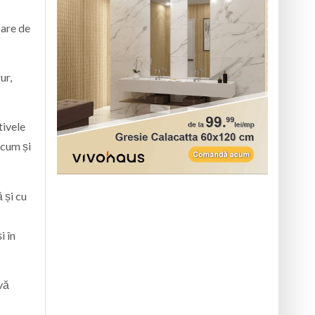
oare de
ur,
tivele
ecum și
 și cu
i în
 vă