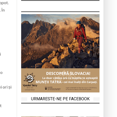
lopot.
 În
i
 o
 ori și
URMARESTE-NE PE FACEBOOK
t