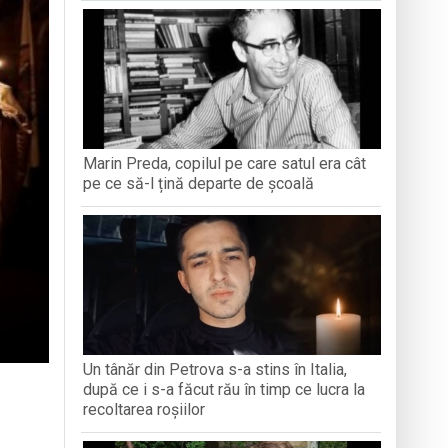
antă a Maramureșului
c la Sighetu Marmației
n Opriș” Baia Mare
Marin Preda, copilul pe care satul era cât
brăvița
pe ce să-l țină departe de școală
Un tânăr din Petrova s-a stins în Italia,
după ce i s-a făcut rău în timp ce lucra la
recoltarea roșiilor