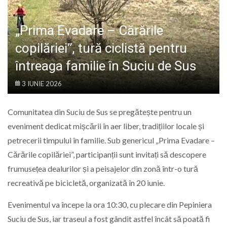
LIFE
„Prima Evadare – Cărările
copilăriei”, tură ciclistă pentru
întreaga familie în Suciu de Sus
3 IUNIE 2026
Comunitatea din Suciu de Sus se pregătește pentru un
eveniment dedicat mișcării în aer liber, tradițiilor locale și
petrecerii timpului în familie. Sub genericul „Prima Evadare –
Cărările copilăriei”, participanții sunt invitați să descopere
frumusețea dealurilor și a peisajelor din zonă într-o tură
recreativă pe bicicletă, organizată în 20 iunie.
Evenimentul va începe la ora 10:30, cu plecare din Pepiniera
Suciu de Sus, iar traseul a fost gândit astfel încât să poată fi