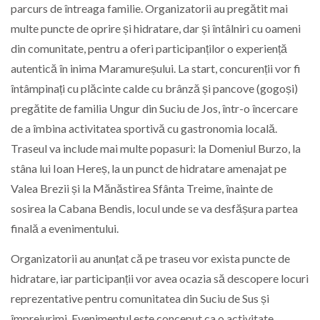
parcurs de întreaga familie. Organizatorii au pregătit mai
multe puncte de oprire și hidratare, dar și întâlniri cu oameni
din comunitate, pentru a oferi participanților o experiență
autentică în inima Maramureșului. La start, concurenții vor fi
întâmpinați cu plăcinte calde cu brânză și pancove (gogoși)
pregătite de familia Ungur din Suciu de Jos, într-o încercare
de a îmbina activitatea sportivă cu gastronomia locală.
Traseul va include mai multe popasuri: la Domeniul Burzo, la
stâna lui Ioan Hereș, la un punct de hidratare amenajat pe
Valea Brezii și la Mănăstirea Sfânta Treime, înainte de
sosirea la Cabana Bendis, locul unde se va desfășura partea
finală a evenimentului.
Organizatorii au anunțat că pe traseu vor exista puncte de
hidratare, iar participanții vor avea ocazia să descopere locuri
reprezentative pentru comunitatea din Suciu de Sus și
împrejurimi. Evenimentul este conceput ca o activitate