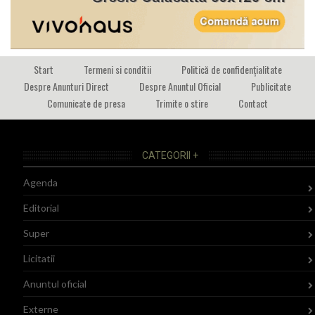
Start
Termeni si conditii
Politică de confidențialitate
Despre Anunturi Direct
Despre Anuntul Oficial
Publicitate
Comunicate de presa
Trimite o stire
Contact
CATEGORII +
Agenda
Editorial
Super
Licitatii
Anuntul oficial
Externe