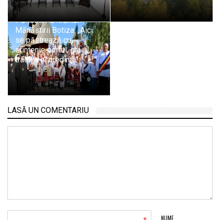
PS Iustin la hramul
Mănăstirii Botiza: „Aici
se păstrează cu
sfințenie portul, graiul,
tradiția și credința”
LASĂ UN COMENTARIU
NUME