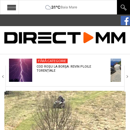
31°C
Baia Mare
START
COMUNITATE
EDITORIAL
FĂRĂ CATEGORIE
CULTURA
COD ROȘU LA BORȘA. REVIN PLOILE
TORENȚIALE
ECONOMIE
SANATATE
SPORT
SPECIAL
POLITIC