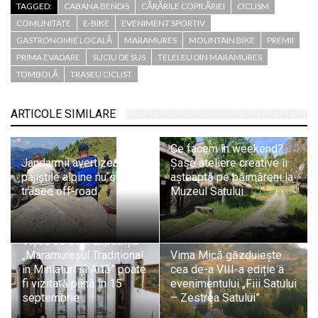
TAGGED:
CABANA BENDIS
CĂRĂRILE COPILĂRIEI
CICLISM
COMUNITATE
E-BIKE
EVENIMENT SPORTIV
GASTRONOMIE LOCALĂ
MARAMURES
MOUNTAIN BIKE
PREMII
PRIMA EVADARE
SUCIU DE SUS
TELELEU DIN MARAMURES
TOMBOLĂ
TRASEU CICLIST
ARTICOLE SIMILARE
Ce facem în weekend?
Jandarmii avertizează:
Șase ateliere creative îi
pajiștile alpine nu sunt
așteaptă pe băimăreni la
trasee off-road
Muzeul Satului
Vișeu de Sus: Expoziția
„Maramureșul Tradițional
Vima Mică găzduiește
în Miniaturi și Artă” poate
cea de-a VIII-a ediție a
fi vizitată până în 15
evenimentului „Fiii Satului
septembrie
– Zestrea Satului”