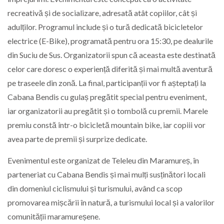
recreativă și de socializare, adresată atât copiilor, cât și
adulților. Programul include și o tură dedicată bicicletelor
electrice (E-Bike), programată pentru ora 15:30, pe dealurile
din Suciu de Sus. Organizatorii spun că aceasta este destinată
celor care doresc o experiență diferită și mai multă aventură
pe traseele din zonă. La final, participanții vor fi așteptați la
Cabana Bendis cu gulaș pregătit special pentru eveniment,
iar organizatorii au pregătit și o tombolă cu premii. Marele
premiu constă într-o bicicletă mountain bike, iar copiii vor
avea parte de premii și surprize dedicate.
Evenimentul este organizat de Teleleu din Maramureș, în
parteneriat cu Cabana Bendis și mai mulți susținători locali
din domeniul ciclismului și turismului, având ca scop
promovarea mișcării în natură, a turismului local și a valorilor
comunității maramureșene.