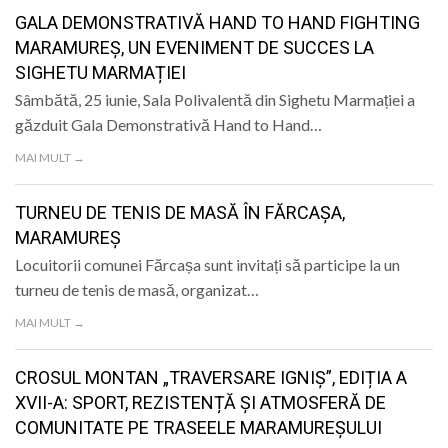
LIFE
GALA DEMONSTRATIVĂ HAND TO HAND FIGHTING
MARAMUREȘ, UN EVENIMENT DE SUCCES LA
SIGHETU MARMAȚIEI
Sâmbătă, 25 iunie, Sala Polivalentă din Sighetu Marmației a
găzduit Gala Demonstrativă Hand to Hand…
MAI MULT →
TURNEU DE TENIS DE MASĂ ÎN FĂRCAȘA,
MARAMUREȘ
Locuitorii comunei Fărcașa sunt invitați să participe la un
turneu de tenis de masă, organizat…
MAI MULT →
CROSUL MONTAN „TRAVERSARE IGNIȘ”, EDIȚIA A
XVII-A: SPORT, REZISTENȚĂ ȘI ATMOSFERĂ DE
COMUNITATE PE TRASEELE MARAMUREȘULUI