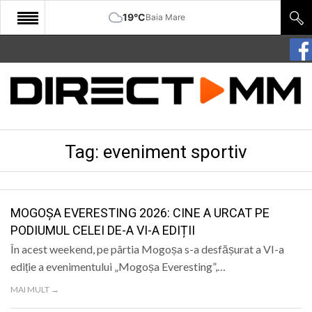
19°C
Baia Mare
START
COMUNITATE
EDITORIAL
Tag:
eveniment sportiv
CULTURA
ECONOMIE
SANATATE
MOGOȘA EVERESTING 2026: CINE A URCAT PE
PODIUMUL CELEI DE-A VI-A EDIȚII
SPORT
În acest weekend, pe pârtia Mogoșa s-a desfășurat a VI-a
SPECIAL
ediție a evenimentului „Mogoșa Everesting”,…
MAI MULT →
POLITIC