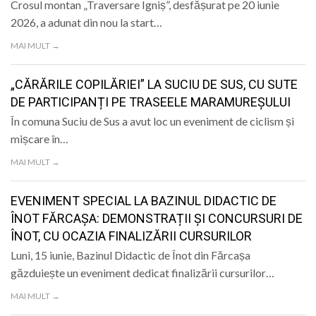
Crosul montan „Traversare Igniș”, desfășurat pe 20 iunie
2026, a adunat din nou la start…
MAI MULT →
„CĂRĂRILE COPILĂRIEI” LA SUCIU DE SUS, CU SUTE
DE PARTICIPANȚI PE TRASEELE MARAMUREȘULUI
În comuna Suciu de Sus a avut loc un eveniment de ciclism și
mișcare în…
MAI MULT →
EVENIMENT SPECIAL LA BAZINUL DIDACTIC DE
ÎNOT FĂRCAȘA: DEMONSTRAȚII ȘI CONCURSURI DE
ÎNOT, CU OCAZIA FINALIZĂRII CURSURILOR
Luni, 15 iunie, Bazinul Didactic de Înot din Fărcașa
găzduiește un eveniment dedicat finalizării cursurilor…
MAI MULT →