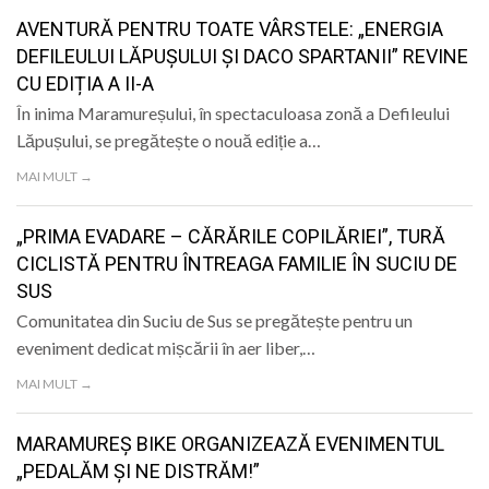
AVENTURĂ PENTRU TOATE VÂRSTELE: „ENERGIA
DEFILEULUI LĂPUȘULUI ȘI DACO SPARTANII” REVINE
CU EDIȚIA A II-A
În inima Maramureșului, în spectaculoasa zonă a Defileului
Lăpușului, se pregătește o nouă ediție a…
MAI MULT →
„PRIMA EVADARE – CĂRĂRILE COPILĂRIEI”, TURĂ
CICLISTĂ PENTRU ÎNTREAGA FAMILIE ÎN SUCIU DE
SUS
Comunitatea din Suciu de Sus se pregătește pentru un
eveniment dedicat mișcării în aer liber,…
MAI MULT →
MARAMUREȘ BIKE ORGANIZEAZĂ EVENIMENTUL
„PEDALĂM ȘI NE DISTRĂM!”