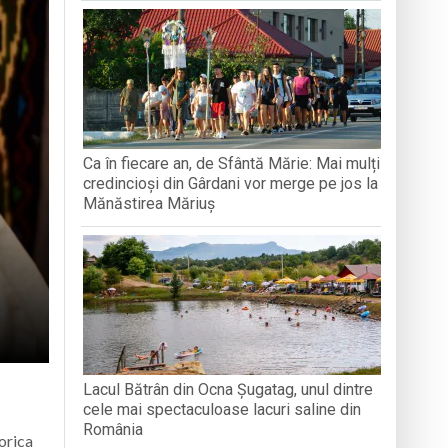
BAVAREZE PE CÂMPIA TINERETULUI
filmul de animație „Luca”
 derulat în cadrul Grand Prix România
articipat la activități
Ca în fiecare an, de Sfântă Mărie: Mai mulți
e
credincioși din Gârdani vor merge pe jos la
Mănăstirea Măriuș
Lacul Bătrân din Ocna Șugatag, unul dintre
cele mai spectaculoase lacuri saline din
România
orica