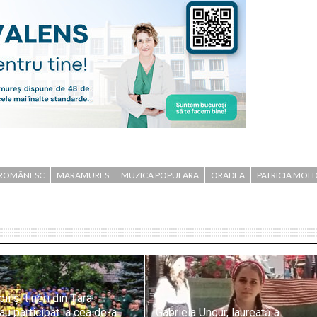
 ROMÂNESC
MARAMURES
MUZICA POPULARA
ORADEA
PATRICIA MOL
i și tineri din Țara
au participat la cea de-a
Gabriela Ungur, laureată a