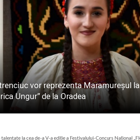
 la Baia Mare: Întreaga familie este invitată să vizioneze 
reșeni, față în față cu adversari de elită la campionatul
 Maicii Domnului” în Parohia Șieu: Aproape 100 de copii au p
Baia Mare, vizitat de numeroși turiști din țară și străinătat
etrenciuc vor reprezenta Maramureșul la
orica Ungur” de la Oradea
alentate la cea de-a V-a ediție a Festivalului-Concurs Național „Fl