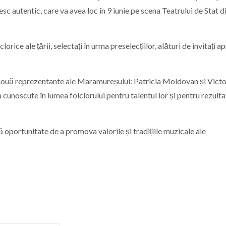
 autentic, care va avea loc în 9 iunie pe scena Teatrului de Stat d
lorice ale țării, selectați în urma preselecțiilor, alături de invitați ap
 două reprezentante ale Maramureșului: Patricia Moldovan și Victo
 cunoscute în lumea folclorului pentru talentul lor și pentru rezulta
ă oportunitate de a promova valorile și tradițiile muzicale ale