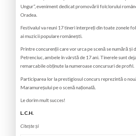
Ungur”, eveniment dedicat promovării folclorului românesc
Oradea.
Festivalul va reuni 17 tineri interpreți din toate zonele folc
ai muzicii populare românești.
Printre concurenții care vor urca pe scenă se numără și
Petrenciuc, ambele în vârstă de 17 ani. Tinerele sunt deja
remarcabile obținute la numeroase concursuri de profil.
Participarea lor la prestigiosul concurs reprezintă o nou
Maramureșului pe o scenă națională.
Le dorim mult succes!
L.C.H.
Citește și