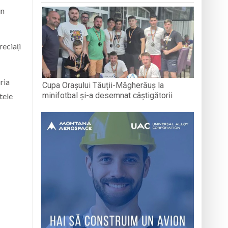
in
reciați
ria
Cupa Orașului Tăuții-Măgherăuș la
minifotbal și-a desemnat câștigătorii
tele