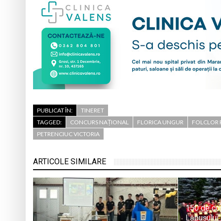
PUBLICAT ÎN:
TINERET
TAGGED:
CONCURS NAȚIONAL
FLORICA UNGUR
FOLCLOR
PETRENCIUC VICTORIA
ARTICOLE SIMILARE
150 de copi
Lăpușului 