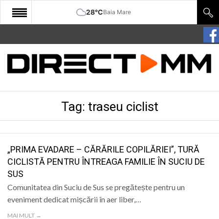
28°C
Baia Mare
START
COMUNITATE
EDITORIAL
Tag:
traseu ciclist
CULTURA
ECONOMIE
SANATATE
„PRIMA EVADARE – CĂRĂRILE COPILĂRIEI”, TURĂ
CICLISTĂ PENTRU ÎNTREAGA FAMILIE ÎN SUCIU DE
SPORT
SUS
SPECIAL
Comunitatea din Suciu de Sus se pregătește pentru un
eveniment dedicat mișcării în aer liber,…
POLITIC
MAI MULT →