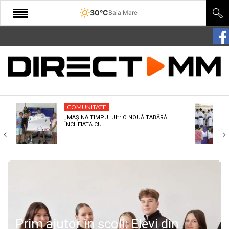
30°C
Baia Mare
START
COMUNITATE
EDITORIAL
COMUNITATE
CULTURA
„MAȘINA TIMPULUI”: O NOUĂ TABĂRĂ
ÎNCHEIATĂ CU…
ECONOMIE
SANATATE
SPORT
SPECIAL
POLITIC
Prim ajutor în școli: Elevi din