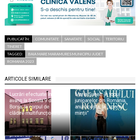
PUBLICAT ÎN:
COMUNITATE
SANATATE
SOCIAL
TERITORIU
TINERET
TAGGED:
BAIA MARE MARAMURES MUNICIPIU JUDET
ROMANIA 2023
ARTICOLE SIMILARE
Maramureșeanca Sara
Lucrări efectuate în
Maria Șunea, în topul
avans la Școala 9 din
junioarelor din România,
Borșa, la corpul de
anul acesta, la „sportul
clădire multifuncțională
minții”
Maramureșeanul Andrei
Ungur, calificat în finala
probei de 100 metri