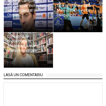
spate la Campionatul
European de înot în bazin
Sportivii Minaur Baia
scurt, organizat la
Mare primesc vizita
Otopeni
campioanei
Psiholog Psihoterapeut
Cecilia Ardusătan:
Conceptul de
popularitate în
adolescență, o analiză și
sfaturi folositoare
LASĂ UN COMENTARIU