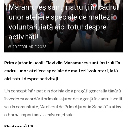
LIFE
Maramureș sunt instruiți în cadrul
unor ateliere speciale de maltezii
voluntari, iată aici totul despre
activități!
20 FEBRUARIE 2023
Prim ajutor în școli: Elevi din Maramureș sunt instruiți în
cadrul unor ateliere speciale de maltezii voluntari, iată
aici totul despre activități!
Un concept înfiripat din dorința de a pregăti generația tânără
în vederea acordării primului ajutor de urgenţă în cadrul școlii
sau în comunitate, ”Atelierul de Prim Ajutor în Școală” a atins
o bornă importantă a existenței sale.
Elevi pregătiți