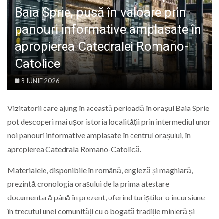
LIFE
Baia Sprie, pusă în valoare prin
panouri informative amplasate în
apropierea Catedralei Romano-
Catolice
8 IUNIE 2026
Vizitatorii care ajung în această perioadă în orașul
Baia Sprie
pot descoperi mai ușor istoria localității prin intermediul unor
noi panouri informative amplasate în centrul orașului, în
apropierea
Catedrala Romano-Catolică.
Materialele, disponibile în română, engleză și maghiară,
prezintă cronologia orașului de la prima atestare
documentară până în prezent, oferind turiștilor o incursiune
în trecutul unei comunități cu o bogată tradiție minieră și