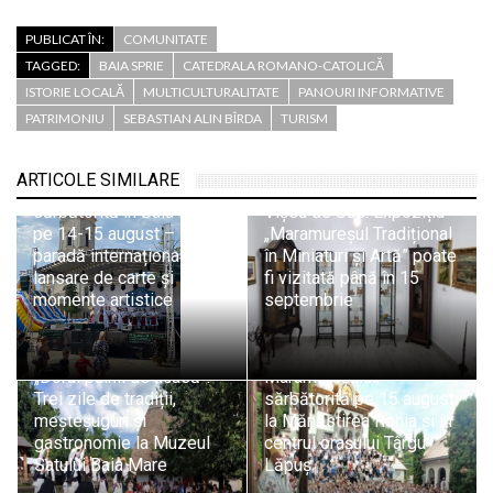
PUBLICAT ÎN:
COMUNITATE
TAGGED:
BAIA SPRIE
CATEDRALA ROMANO-CATOLICĂ
ISTORIE LOCALĂ
MULTICULTURALITATE
PANOURI INFORMATIVE
PATRIMONIU
SEBASTIAN ALIN BÎRDA
TURISM
ARTICOLE SIMILARE
Ziua Minerului va fi
sărbătorită în Baia Sprie
Vișeu de Sus: Expoziția
pe 14-15 august –
„Maramureșul Tradițional
paradă internațională,
în Miniaturi și Artă” poate
lansare de carte și
fi vizitată până în 15
momente artistice
septembrie
Ziua Națională a
„Dorul pâinii de acasă”:
Maramureșului,
Trei zile de tradiții,
sărbătorită pe 15 august
meșteșuguri și
la Mănăstirea Rohia și în
gastronomie la Muzeul
centrul orașului Târgu
Satului Baia Mare
Lăpuș