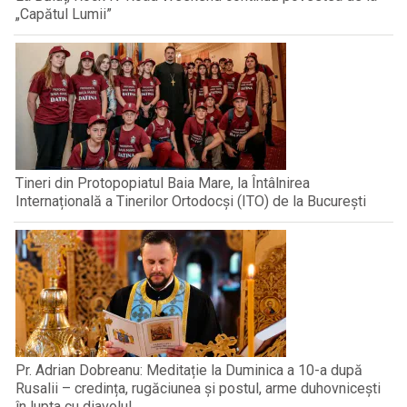
„Capătul Lumii”
Tineri din Protopopiatul Baia Mare, la Întâlnirea
Internațională a Tinerilor Ortodocși (ITO) de la București
Pr. Adrian Dobreanu: Meditație la Duminica a 10-a după
Rusalii – credința, rugăciunea și postul, arme duhovnicești
în lupta cu diavolul