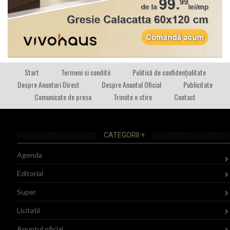
Start
Termeni si conditii
Politică de confidențialitate
Despre Anunturi Direct
Despre Anuntul Oficial
Publicitate
Comunicate de presa
Trimite o stire
Contact
CATEGORII +
Agenda
Editorial
Super
Licitatii
Anuntul oficial