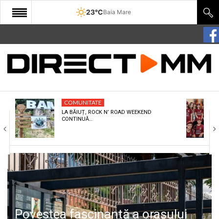
23°C
Baia Mare
START
COMUNITATE
EDITORIAL
COMUNITATE
CULTURA
LA BĂIUȚ, ROCK N’ ROAD WEEKEND
CONTINUĂ…
ECONOMIE
SANATATE
SPORT
SPECIAL
POLITIC
Povestea fascinantă a orașului