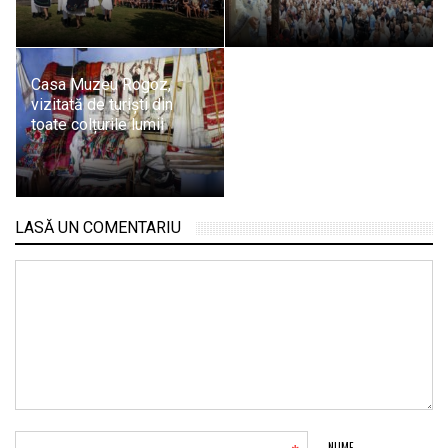
Casa Muzeu Rogoz,
vizitată de turiști din
toate colțurile lumii
LASĂ UN COMENTARIU
NUME