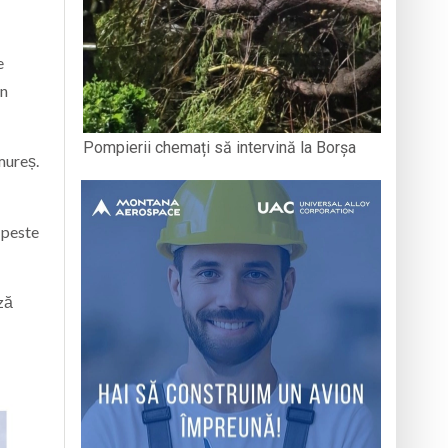
e
in
Pompierii chemați să intervină la Borșa
mureș.
 peste
ză