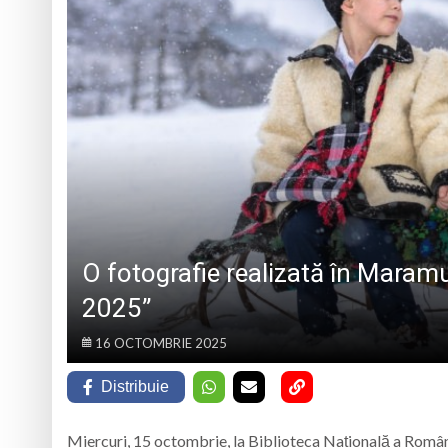
TRĂITĂ PRIN CÂNTEC
„Iancu de Hunedoar
Muzeul Județean d
Psiholog psihoterap
iar cealaltă merge
Andreea-Mihaela Dun
Atelier de lucru man
O fotografie realizată în Maram
2025”
16 OCTOMBRIE 2025
Distribuie
Miercuri, 15 octombrie, la Biblioteca Națională a Români