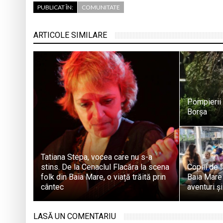
PUBLICAT ÎN:
COMUNITATE
ARTICOLE SIMILARE
Pompierii 
Borșa
Tatiana Stepa, vocea care nu s-a
stins. De la Cenaclul Flacăra la scena
Copiii de 
folk din Baia Mare, o viață trăită prin
Baia Mare 
cântec
aventuri și
LASĂ UN COMENTARIU