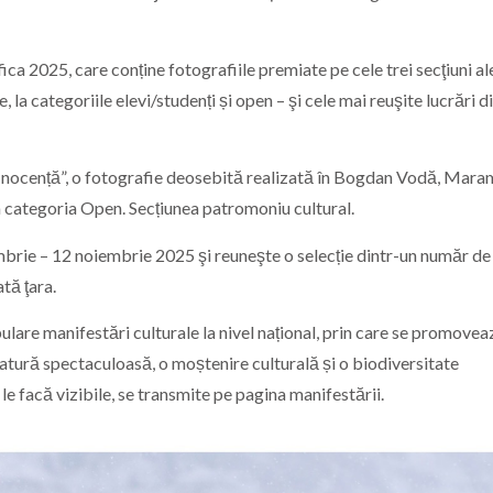
ica 2025, care conține fotografiile premiate pe cele trei secţiuni al
e, la categoriile elevi/studenți și open – şi cele mai reuşite lucrări d
 „Inocență”, o fotografie deosebită realizată în Bogdan Vodă, Mara
la categoria Open. Secțiunea patromoniu cultural.
mbrie – 12 noiembrie 2025 şi reuneşte o selecție dintr-un număr de
tă ţara.
lare manifestări culturale la nivel național, prin care se promovea
 natură spectaculoasă, o moștenire culturală și o biodiversitate
le facă vizibile, se transmite pe pagina manifestării.