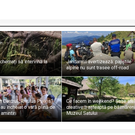
chemați să intervină la
Jandarmii avertizează: pajiștile
alpine nu sunt trasee off-road
la Centrul „Rivulus Pueris”
Ce facem în weekend? Șase atel
au încheiat o vară plină de
creative îi așteaptă pe băimăreni
 amintiri
Muzeul Satului