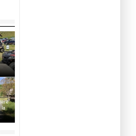
iere
 la