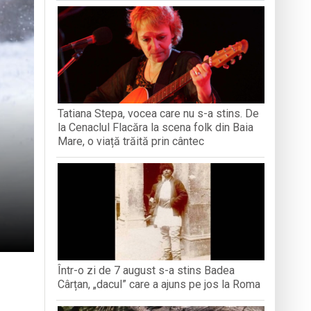
iment dedicat marelui voievod, la
ași stres, iar una dezvoltă anxietate,
opere orașul dintr-o perspectivă diferită
Tatiana Stepa, vocea care nu s-a stins. De
ați propriul talisman „prinzător de vise”
la Cenaclul Flacăra la scena folk din Baia
Mare, o viață trăită prin cântec
Într-o zi de 7 august s-a stins Badea
Cârțan, „dacul” care a ajuns pe jos la Roma