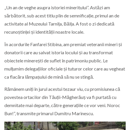
„Un an de veghe asupra istoriei mineritului”. Astăzi am
sărbătorit, sub acest titlu plin de semnificație, primul an de
activitate al Muzeului Tarnița, Băița. A fost o zi dedicată
recunoștinței și identității noastre locale.
În acordurile Fanfarei Stibina, am premiat veteranii mineri și
donatorii care au salvat istoria locului și au transformat
obiectele minerești de suflet în patrimoniu public. Le
mulțumim delegațiilor oficiale și tuturor celor care au vegheat
ca flacăra lămpașului de mină să nu se stingă.
Rămânem uniți în jurul acestui tezaur viu, cu promisiunea că
povestea ortacilor din Tăuții-Măgherăuș va fi purtată cu
demnitate mai departe, către generațiile ce vor veni. Noroc
Bun!”, transmite primarul Dumitru Marinescu.