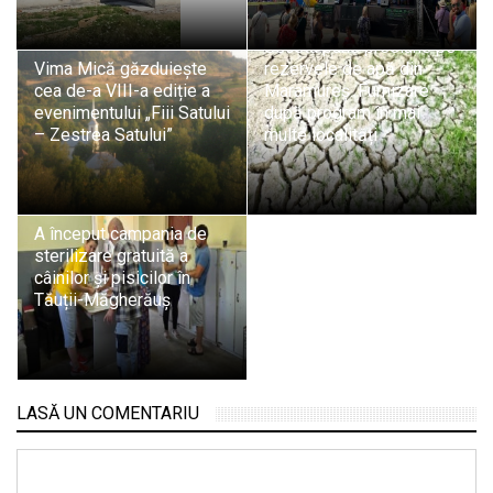
Seceta pune presiune pe
Vima Mică găzduiește
rezervele de apă din
cea de-a VIII-a ediție a
Maramureș. Furnizare
evenimentului „Fiii Satului
după program în mai
– Zestrea Satului”
multe localități
A început campania de
sterilizare gratuită a
câinilor și pisicilor în
Tăuții-Măgherăuș
LASĂ UN COMENTARIU