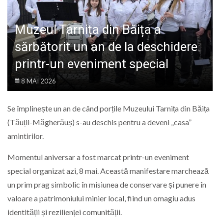
LIFE
Muzeul Tarnița din Băița a
sărbătorit un an de la deschidere
printr-un eveniment special
8 MAI 2026
Se împlinește un an de când porțile Muzeului Tarnița din Băița
(Tăuții-Măgherăuș) s-au deschis pentru a deveni „casa”
amintirilor.
Momentul aniversar a fost marcat printr-un eveniment
special organizat azi, 8 mai. Această manifestare marchează
un prim prag simbolic în misiunea de conservare și punere în
valoare a patrimoniului minier local, fiind un omagiu adus
identității și rezilienței comunității.