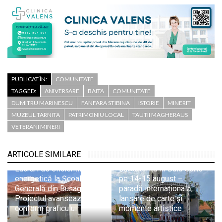
PUBLICAT ÎN:
COMUNITATE
TAGGED:
ANIVERSARE
BAITA
COMUNITATE
DUMITRU MARINESCU
FANFARA STIBINA
ISTORIE
MINERIT
MUZEUL TARNITA
PATRIMONIU LOCAL
TAUTII MAGHERAUS
VETERANI MINERI
ARTICOLE SIMILARE
Ziua Minerului va fi
Lucrări de eficientizare
sărbătorită în Baia Sprie
energetică la Școala
pe 14-15 august –
Generală din Bușag.
paradă internațională,
Proiectul avansează
lansare de carte și
conform graficului
momente artistice