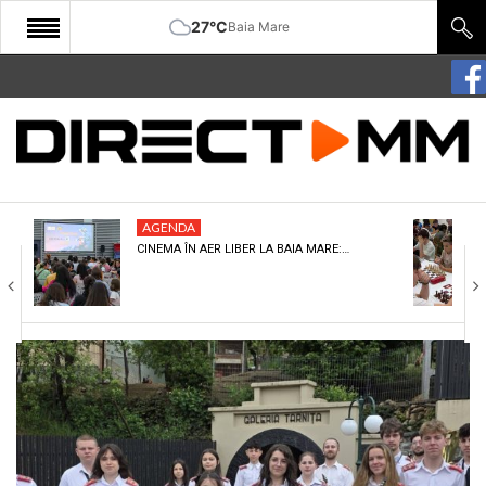
27°C
Baia Mare
START
COMUNITATE
EDITORIAL
AGENDA
CULTURA
CINEMA ÎN AER LIBER LA BAIA MARE:…
ECONOMIE
SANATATE
SPORT
SPECIAL
POLITIC