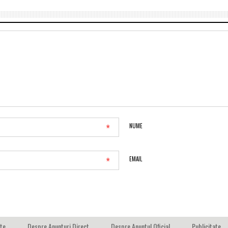
*
NUME
*
EMAIL
ate
Despre Anunturi Direct
Despre Anuntul Oficial
Publicitate