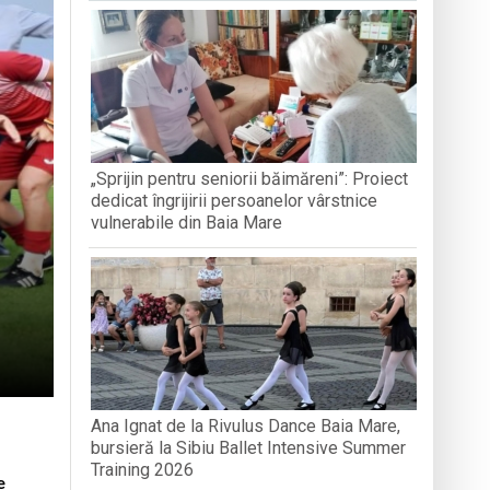
PÂNĂ ÎN 
estrea Satului”
iul, tradiția și credința”
„Sprijin pentru seniorii băimăreni”: Proiect
aripioare
dedicat îngrijirii persoanelor vârstnice
vulnerabile din Baia Mare
Ana Ignat de la Rivulus Dance Baia Mare,
bursieră la Sibiu Ballet Intensive Summer
Training 2026
e