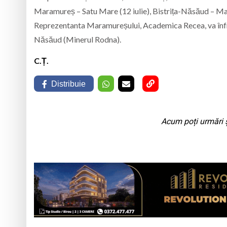
Maramureș – Satu Mare (12 iulie), Bistrița-Năsăud – Mar
Reprezentanta Maramureșului, Academica Recea, va înfrun
Năsăud (Minerul Rodna).
C.Ț.
Distribuie
Acum poți urmări ș