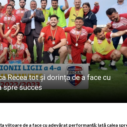
MARMAȚIEI
e cea de-a VIII-a ediție a evenimentului „Fiii Satului – Z
Mănăstirii Botiza: „Aici se păstrează cu sfințenie portul, gra
ele artist Dumitru Fărcaș a trecut la cele veșnice
bilit la Costinești. Românii i-au întrecut pe americani la 
 Recea tot și dorința de a face cu
a spre succes
a viitoare de a face cu adevărat performanță; Iată calea spr