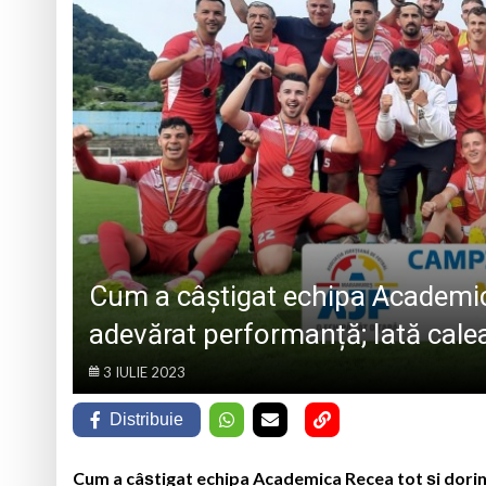
VULNERABILE DIN BAIA MARE
Vima Mică găzduieșt
PS Iustin la hramul 
Opt ani de când mar
Record Guinness sta
Cum a câștigat echipa Academica
adevărat performanță; Iată cale
3 IULIE 2023
Distribuie
Cum a câștigat echipa Academica Recea tot și dorinț