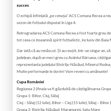
succes
O echipă înființată „pe cenușa” ACS Comuna Recea a reuș
sezon de fotbalul disputat în Liga 4.
Retrogradarea ACS Comuna Recea a fost foarte greu de di
tot ceea ce înseamnă spirit fotbalistic, inclusiv din Baia 
Dar iată că au renăscut. Și au reușit, într-un singur an, 
județean, după un meci greu cu Avântul Bârsana, câștigar
reprezentanta județului Bistrița-Năsăud, Minerul Rodna
Multe performanțe le dorim! Vom reveni cu amănunte!
Cupa României
Regiunea 2 (finala va fi găzduită de câștigătoarea Grupe
Grupa 1: Bihor, Cluj, Sălaj
Cluj – Sălaj (12 iulie), Bihor – Cluj (15 iulie), Sălaj – Bihor 
Grupa 2: Bistrița-Năsăud, Maramureș, Satu Mare