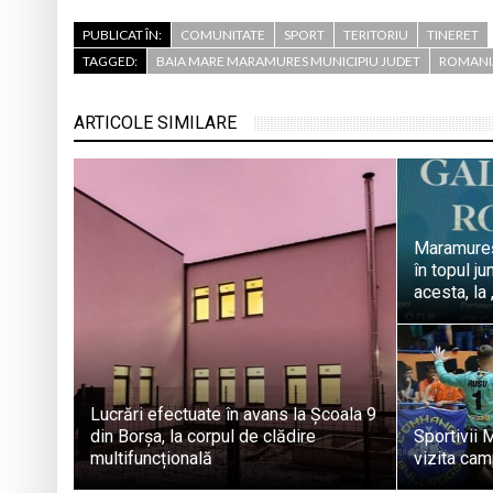
PUBLICAT ÎN:
COMUNITATE
SPORT
TERITORIU
TINERET
TAGGED:
BAIA MARE MARAMURES MUNICIPIU JUDET
ROMANI
ARTICOLE SIMILARE
Maramureș
în topul j
acesta, la 
Lucrări efectuate în avans la Școala 9
din Borșa, la corpul de clădire
Sportivii 
multifuncțională
vizita cam