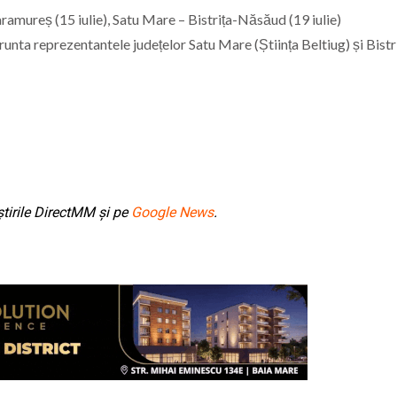
amureș (15 iulie), Satu Mare – Bistrița-Năsăud (19 iulie)
ta reprezentantele județelor Satu Mare (Știința Beltiug) și Bistr
tirile DirectMM și pe
Google News
.