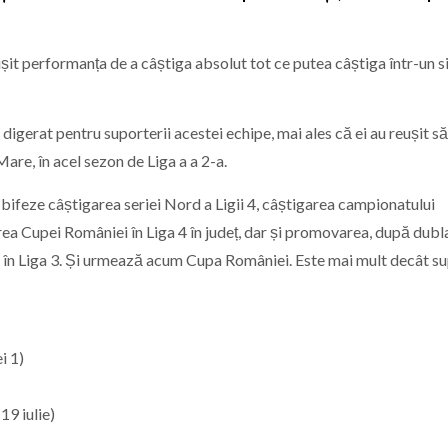
it performanța de a câștiga absolut tot ce putea câștiga într-un s
gerat pentru suporterii acestei echipe, mai ales că ei au reușit s
Mare, în acel sezon de Liga a a 2-a.
să bifeze câștigarea seriei Nord a Ligii 4, câștigarea campionatului
ea Cupei României în Liga 4 în județ, dar și promovarea, după dubl
, în Liga 3. Și urmează acum Cupa României. Este mai mult decât s
i 1)
(19 iulie)