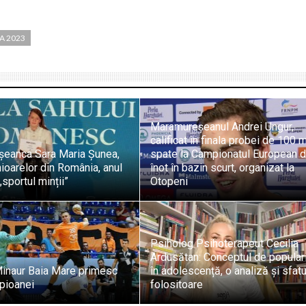
A 2023
Maramureșeanul Andrei Ungur,
calificat în finala probei de 100 m
eanca Sara Maria Șunea,
spate la Campionatul European 
unioarelor din România, anul
înot în bazin scurt, organizat la
„sportul minții”
Otopeni
Psiholog Psihoterapeut Cecilia
Ardusătan: Conceptul de popular
Minaur Baia Mare primesc
în adolescență, o analiză și sfatu
pioanei
folositoare