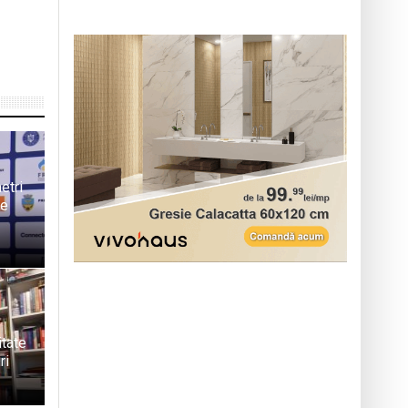
etri
de
itate
ri