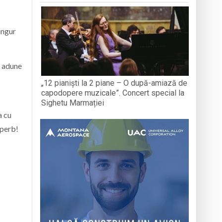
ingur
ă adune
„12 pianiști la 2 piane – O după-amiază de
capodopere muzicale”. Concert special la
Sighetu Marmației
a cu
uperb!