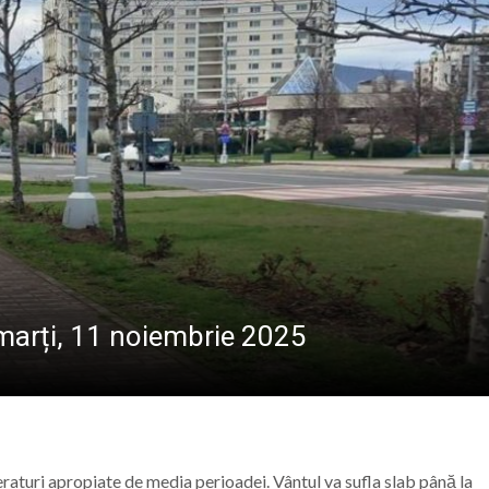
 născut Dan Grigore, pianistul care a transformat muzica î
amureșul după o zi sufocantă. Copaci rupți, tarabe luate de
 plină de muzică, dans și sport pe Câmpul Tineretului d
ional Nord-Vest în Baia Mare: Un pas spre digitalizarea a
arți, 11 noiembrie 2025
raturi apropiate de media perioadei. Vântul va sufla slab până la