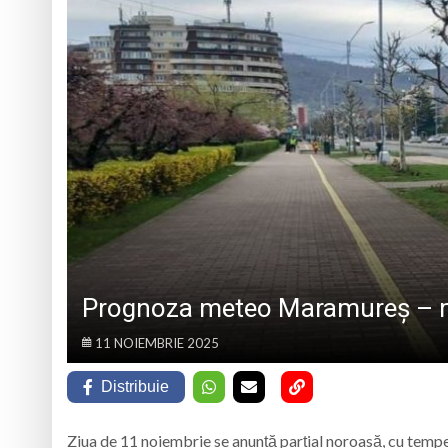
CREDINȚA”
6 august 1943, s-a
Furtuna a lovit Mar
Urmează o duminică
Caravana Cloud Reg
Prognoza meteo Maramureș – m
11 NOIEMBRIE 2025
Distribuie
Ziua de 11 noiembrie se anunță parțial noroasă, cu tempe