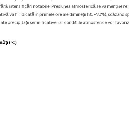
ără intensificări notabile. Presiunea atmosferică se va menține rel
lativă va fi ridicată în primele ore ale dimineții (85–90%), scăzând s
e precipitații semnificative, iar condițiile atmosferice vor favoriz
ăți (°C)