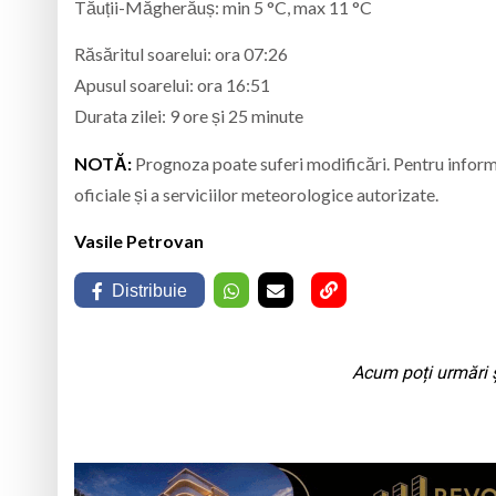
Tăuții-Măgherăuș: min 5 °C, max 11 °C
Răsăritul soarelui: ora 07:26
Apusul soarelui: ora 16:51
Durata zilei: 9 ore și 25 minute
NOTĂ:
Prognoza poate suferi modificări. Pentru informaț
oficiale și a serviciilor meteorologice autorizate.
Vasile Petrovan
Distribuie
Acum poți urmări ș