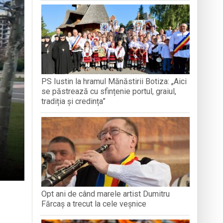
ntr-o formă de sinceritate
 vânt și intervenții ale pompierilor
in Baia Mare
PS Iustin la hramul Mănăstirii Botiza: „Aici
dministrației publice
se păstrează cu sfințenie portul, graiul,
tradiția și credința”
Opt ani de când marele artist Dumitru
Fărcaș a trecut la cele veșnice