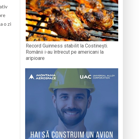
ativ
pre
a o zi
Record Guinness stabilit la Costinești.
Românii i-au întrecut pe americani la
aripioare