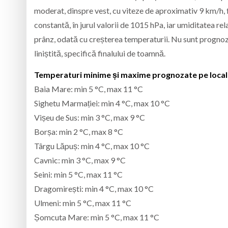
moderat, dinspre vest, cu viteze de aproximativ 9 km/h, f
constantă, în jurul valorii de 1015 hPa, iar umiditatea re
prânz, odată cu creșterea temperaturii. Nu sunt prognozat
liniștită, specifică finalului de toamnă.
Temperaturi minime și maxime prognozate pe localit
Baia Mare: min 5 °C, max 11 °C
Sighetu Marmației: min 4 °C, max 10 °C
Vișeu de Sus: min 3 °C, max 9 °C
Borșa: min 2 °C, max 8 °C
Târgu Lăpuș: min 4 °C, max 10 °C
Cavnic: min 3 °C, max 9 °C
Seini: min 5 °C, max 11 °C
Dragomirești: min 4 °C, max 10 °C
Ulmeni: min 5 °C, max 11 °C
Șomcuta Mare: min 5 °C, max 11 °C