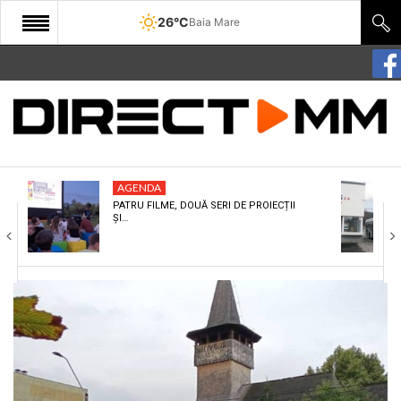
26°C
Baia Mare
START
COMUNITATE
EDITORIAL
AGENDA
CULTURA
PATRU FILME, DOUĂ SERI DE PROIECȚII
ȘI…
ECONOMIE
SANATATE
SPORT
SPECIAL
POLITIC