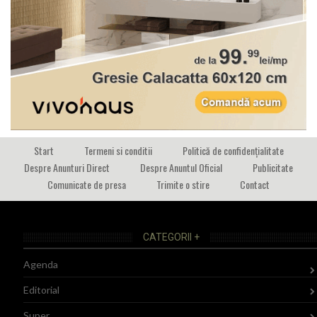
Start
Termeni si conditii
Politică de confidențialitate
Despre Anunturi Direct
Despre Anuntul Oficial
Publicitate
Comunicate de presa
Trimite o stire
Contact
CATEGORII +
Agenda
Editorial
Super