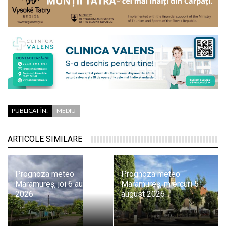
PUBLICAT ÎN:
MEDIU
ARTICOLE SIMILARE
Prognoza meteo
Prognoza meteo
Maramureș, joi 6 august
Maramureș, miercuri 5
2026
august 2026