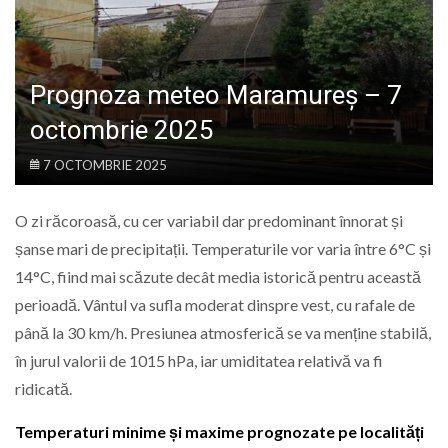
LIFE
Prognoza meteo Maramureș – 7
octombrie 2025
7 OCTOMBRIE 2025
O zi răcoroasă, cu cer variabil dar predominant înnorat și
șanse mari de precipitații. Temperaturile vor varia între 6°C și
14°C, fiind mai scăzute decât media istorică pentru această
perioadă. Vântul va sufla moderat dinspre vest, cu rafale de
până la 30 km/h. Presiunea atmosferică se va menține stabilă,
în jurul valorii de 1015 hPa, iar umiditatea relativă va fi
ridicată.
Temperaturi minime și maxime prognozate pe localități