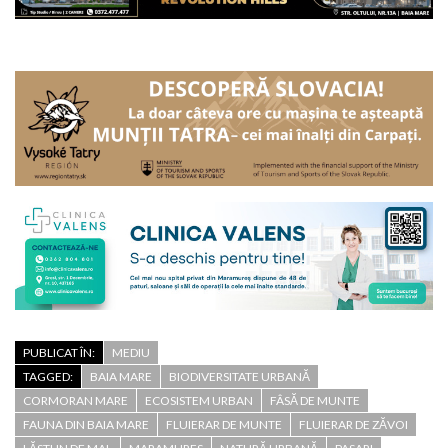
PUBLICAT ÎN:
MEDIU
TAGGED:
BAIA MARE
BIODIVERSITATE URBANĂ
CORMORAN MARE
ECOSISTEM URBAN
FÂSĂ DE MUNTE
FAUNA DIN BAIA MARE
FLUIERAR DE MUNTE
FLUIERAR DE ZĂVOI