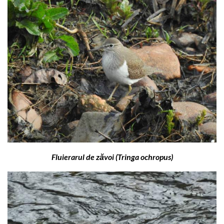
Fluierarul de zăvoi (Tringa ochropus)