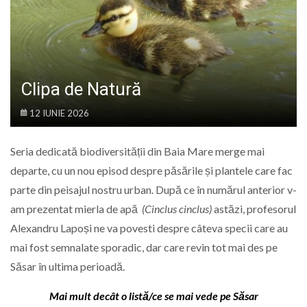
LIFE
Clipa de Natură
12 IUNIE 2026
Seria dedicată biodiversității din Baia Mare merge mai
departe, cu un nou episod despre păsările și plantele care fac
parte din peisajul nostru urban. După ce în numărul anterior v-
am prezentat mierla de apă
(Cinclus cinclus)
astăzi, profesorul
Alexandru Lapoși ne va povesti despre câteva specii care au
mai fost semnalate sporadic, dar care revin tot mai des pe
Săsar în ultima perioadă.
Mai mult decât o listă/ce se mai vede pe Săsar