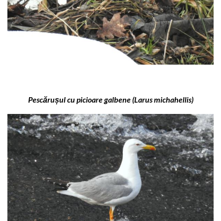
Pescărușul cu picioare galbene (Larus michahellis)