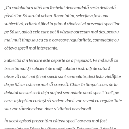
„Cu codobatura albă am încheiat deocamdată seria dedicată
păsărilor Săsarului urban. Reamintim, selecția a fost una
subiectivă, criteriul fiind în ptimul rând cel al prezenței speciilor
pe Săsar, adică cele care pot fi văzute oarecum mai des, pentru
mai mult timp sau cu cu o oarecare regularitate, completate cu
câteva specii mai interesante.
Subiectul din fericire este departe de a fi epuizat. Pe măsură ce
trece timpul și suficient de mulți iubitori instruiți de natură
observă râul, noi și noi specii sunt semnalate, deci lista vietăților
de pe Săsar este normal să crească. Chiar în timpul scurs de la
debutul acestei serii deja au fost semnalate două specii ”noi”, pe
care așteptăm curioși să vedem dacă vor reveni cu regularitate
sau vor rămâne doar doar vizitatori ocazionali.
În acest episod prezentăm câteva specii care au mai fost
semnalate pe Săsar în ultima perioadă. Este mai mult decât o