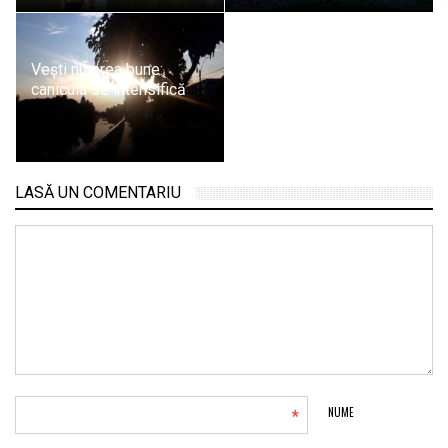
Vești nu prea bune:
canicula se intensifică
LASĂ UN COMENTARIU
*
NUME