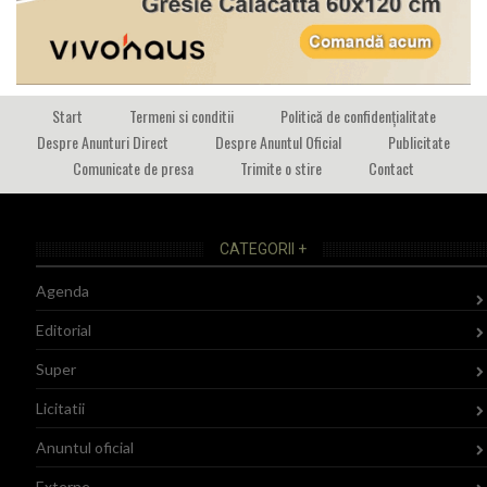
Start
Termeni si conditii
Politică de confidențialitate
Despre Anunturi Direct
Despre Anuntul Oficial
Publicitate
Comunicate de presa
Trimite o stire
Contact
CATEGORII +
Agenda
Editorial
Super
Licitatii
Anuntul oficial
Externe