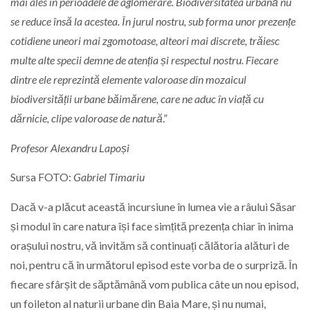
mai ales în perioadele de aglomerare. Biodiversitatea urbană nu
se reduce însă la acestea. În jurul nostru, sub forma unor prezențe
cotidiene uneori mai zgomotoase, alteori mai discrete, trăiesc
multe alte specii demne de atenția și respectul nostru. Fiecare
dintre ele reprezintă elemente valoroase din mozaicul
biodiversității urbane băimărene, care ne aduc în viață cu
dărnicie, clipe valoroase de natură
.”
Profesor Alexandru Lapoși
Sursa FOTO:
Gabriel Timariu
Dacă v-a plăcut această incursiune în lumea vie a râului Săsar
și modul în care natura își face simțită prezența chiar în inima
orașului nostru, vă invităm să continuați călătoria alături de
noi, pentru că în următorul episod este vorba de o surpriză. În
fiecare sfârșit de săptămână vom publica câte un nou episod,
un foileton al naturii urbane din Baia Mare, și nu numai,