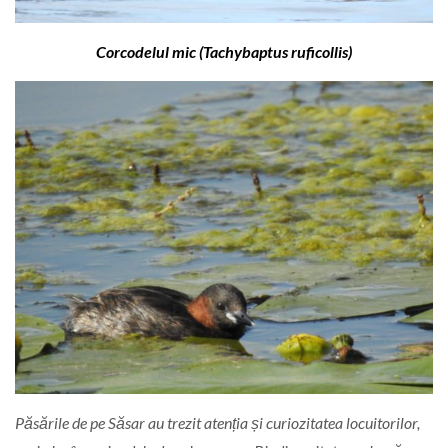
Corcodelul mic (Tachybaptus ruficollis)
Păsările de pe Săsar au trezit atenția și curiozitatea locuitorilor,