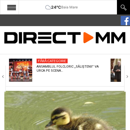
24°C
Baia Mare
START
COMUNITATE
EDITORIAL
FĂRĂ CATEGORIE
CULTURA
ANSAMBLUL FOLCLORIC „SĂLIȘTENII” VA
URCA PE SCENA…
ECONOMIE
SANATATE
SPORT
SPECIAL
POLITIC