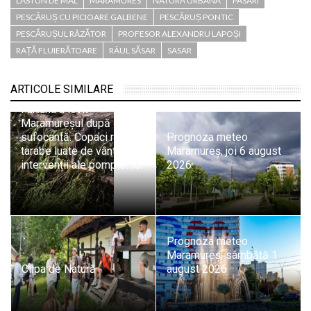
LĂSTUN DE MAL
MARAMURES
NATURĂ URBANĂ
PASARI
PESCĂRUȘ CU PICIOARE GALBENE
PESCĂRUȘ PONTIC
PESCĂRUȘUL RÂZĂTOR
PROFESOR ALEXANDRU LAPOȘI
RAȚĂ FLUIERĂTOARE
RÂUL SĂSAR
SASAR
ARTICOLE SIMILARE
Furtuna a lovit
Maramureșul după o zi
sufocantă. Copaci rupți,
Prognoza meteo
tarabe luate de vânt și
Maramureș, joi 6 august
intervenții ale pompierilor
2026
Prognoza meteo
Maramureș, sâmbătă 1
Clipa de Natură
august 2026