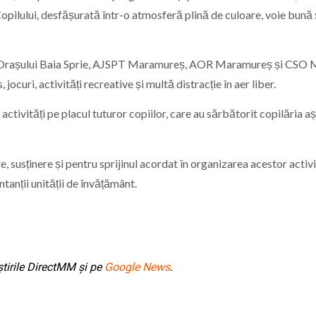
 Copilului, desfășurată într-o atmosferă plină de culoare, voie bună 
ia Orașului Baia Sprie, AJSPT Maramureș, AOR Maramureș și CSO 
ocuri, activități recreative și multă distracție în aer liber.
activități pe placul tuturor copiilor, care au sărbătorit copilăria 
 susținere și pentru sprijinul acordat în organizarea acestor activi
tanții unității de învățământ.
tirile DirectMM și pe
Google News
.