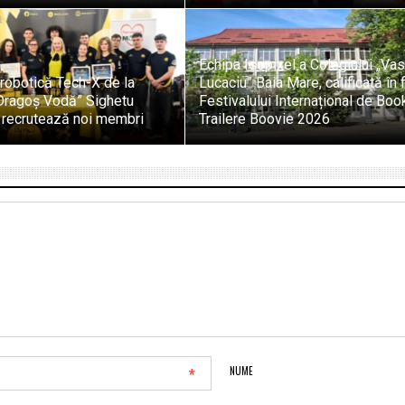
Echipa Isopixel a Colegiului „Vas
robotică Tech-X de la
Lucaciu” Baia Mare, calificată în f
„Dragoș Vodă” Sighetu
Festivalului Internațional de Boo
 recrutează noi membri
Trailere Boovie 2026
*
NUME