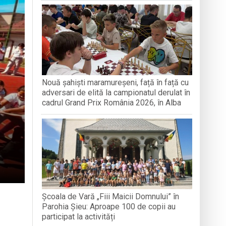
GRAFICULUI
odocși (ITO) de la București
găciunea și postul, arme duhovnicești în
Nouă șahiști maramureșeni, față în față cu
loc în satul Breb
adversari de elită la campionatul derulat în
cadrul Grand Prix România 2026, în Alba
Școala de Vară „Fiii Maicii Domnului” în
Parohia Șieu: Aproape 100 de copii au
participat la activități