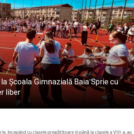
Road Weekend continuă povestea de la „Capătul Lumii”
atul Baia Mare, la Întâlnirea Internațională a Tinerilor Ort
: Meditație la Duminica a 10-a după Rusalii – credința, ru
ie în Maramureș: Tabăra „Maramureș Family Camp” va avea 
ă la Școala Gimnazială Baia Sprie cu
r liber
rie, începând cu clasele pregătitoare și până la clasele a VIII-a, au