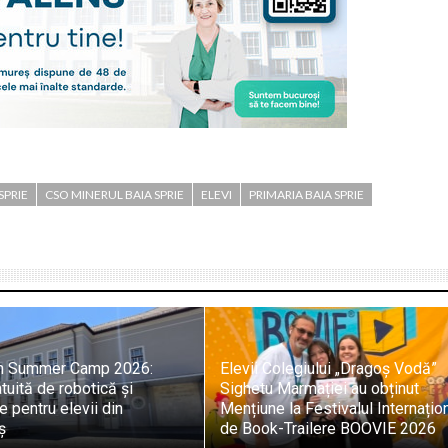
SPRIE
CSO MINERUL BAIA SPRIE
ELEVI
PRIMARIA BAIA SPRIE
h Summer Camp 2026:
Elevii Colegiului „Dragoș Vodă”
tuită de robotică și
Sighetu Marmației au obținut
 pentru elevii din
Mențiune la Festivalul Internațio
ș
de Book-Trailere BOOVIE 2026