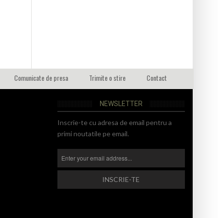
Comunicate de presa
Trimite o stire
Contact
NEWSLETTER
Inscrie-te cu adresa de email pentru a
primi noutatile pe email.