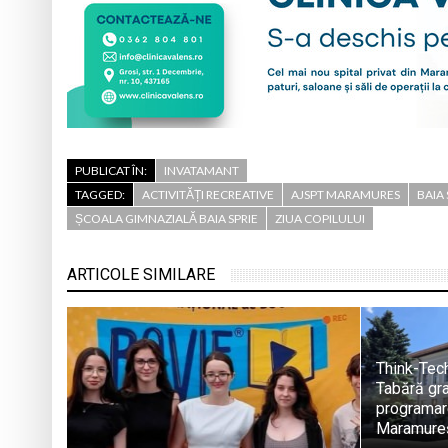
PUBLICAT ÎN:
INVATAMANT
TAGGED:
ACTIVITĂȚI RECREATIVE
AJSPT MARAMURES
BAIA 
ȘCOALA GIMNAZIALĂ BAIA SPRIE
ZIUA COPILULUI
ARTICOLE SIMILARE
Think-Tec
Tabără gra
programare
Maramure