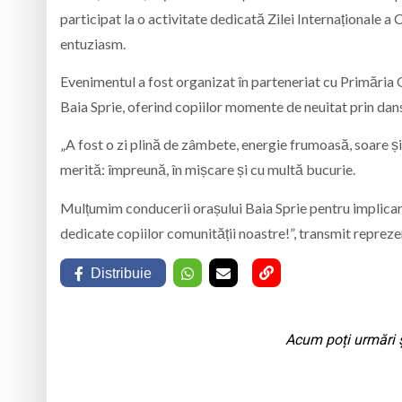
participat la o activitate dedicată Zilei Internaționale a
entuziasm.
Evenimentul a fost organizat în parteneriat cu Primăr
Baia Sprie, oferind copiilor momente de neuitat prin dans, j
„A fost o zi plină de zâmbete, energie frumoasă, soare și 
merită: împreună, în mișcare și cu multă bucurie.
Mulțumim conducerii orașului Baia Sprie pentru implicare,
dedicate copiilor comunității noastre!”, transmit reprezen
Distribuie
Acum poți urmări ș