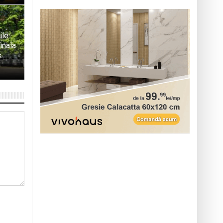
ile
inala
k