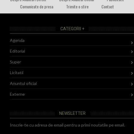
Comunicate de presa
Trimite o stire
Contact
CATEGORII +
Agenda
Editorial
Super
Licitatii
Anuntul oficial
Externe
NEWSLETTER
Inscrie-te cu adresa de email pentru a primi noutatile pe email.