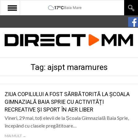
17°C
Baia Mare
START
COMUNITATE
EDITORIAL
Tag:
ajspt maramures
CULTURA
ECONOMIE
SANATATE
ZIUA COPILULUI A FOST SĂRBĂTORITĂ LA ȘCOALA
GIMNAZIALĂ BAIA SPRIE CU ACTIVITĂȚI
SPORT
RECREATIVE ȘI SPORT ÎN AER LIBER
SPECIAL
Vineri, 29 mai, toți elevii de la Școala Gimnazială Baia Sprie,
începând cu clasele pregătitoare…
POLITIC
MAI MULT →