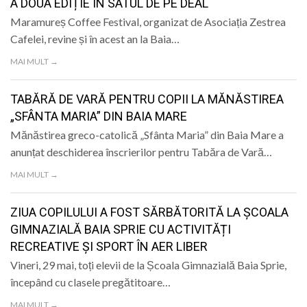
A DOUA EDIȚIE ÎN SATUL DE PE DEAL
Maramureș Coffee Festival, organizat de Asociația Zestrea
Cafelei, revine și în acest an la Baia…
MAI MULT →
TABĂRĂ DE VARĂ PENTRU COPII LA MĂNĂSTIREA
„SFÂNTA MARIA” DIN BAIA MARE
Mănăstirea greco-catolică „Sfânta Maria” din Baia Mare a
anunțat deschiderea înscrierilor pentru Tabăra de Vară…
MAI MULT →
ZIUA COPILULUI A FOST SĂRBĂTORITĂ LA ȘCOALA
GIMNAZIALĂ BAIA SPRIE CU ACTIVITĂȚI
RECREATIVE ȘI SPORT ÎN AER LIBER
Vineri, 29 mai, toți elevii de la Școala Gimnazială Baia Sprie,
începând cu clasele pregătitoare…
MAI MULT →