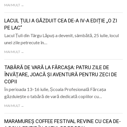
LIFE
MAI MULT →
LACUL ȚULI A GĂZDUIT CEA DE-A IV-A EDIȚIE „O ZI
PE LAC”
Lacul Țuli din Târgu Lăpuș a devenit, sâmbătă, 25 iulie, locul
unei zile petrecute în…
MAI MULT →
TABĂRĂ DE VARĂ LA FĂRCAȘA: PATRU ZILE DE
ÎNVĂȚARE, JOACĂ ȘI AVENTURĂ PENTRU ZECI DE
COPII
În perioada 13–16 iulie, Școala Profesională Fărcașa
găzduiește o tabără de vară dedicată copiilor cu…
MAI MULT →
MARAMUREȘ COFFEE FESTIVAL REVINE CU CEA DE-