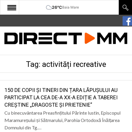
26°C
Baia Mare
START
COMUNITATE
EDITORIAL
Tag:
activități recreative
CULTURA
ECONOMIE
SANATATE
150 DE COPII ȘI TINERI DIN ȚARA LĂPUȘULUI AU
PARTICIPAT LA CEA DE-A XX-A EDIȚIE A TABEREI
SPORT
CREȘTINE „DRAGOSTE ȘI PRIETENIE”
SPECIAL
Cu binecuvântarea Preasfințitului Părinte Iustin, Episcopul
Maramureșului și Sătmarului, Parohia Ortodoxă Înălțarea
POLITIC
Domnului din Tg.…