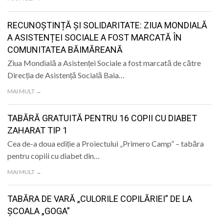
RECUNOȘTINȚĂ ȘI SOLIDARITATE: ZIUA MONDIALĂ
A ASISTENȚEI SOCIALE A FOST MARCATĂ ÎN
COMUNITATEA BĂIMĂREANĂ
Ziua Mondială a Asistenței Sociale a fost marcată de către
Direcția de Asistență Socială Baia…
MAI MULT →
TABĂRĂ GRATUITĂ PENTRU 16 COPII CU DIABET
ZAHARAT TIP 1
Cea de-a doua ediție a Proiectului „Primero Camp” – tabăra
pentru copiii cu diabet din…
MAI MULT →
TABĂRA DE VARĂ „CULORILE COPILĂRIEI” DE LA
ȘCOALA „GOGA”