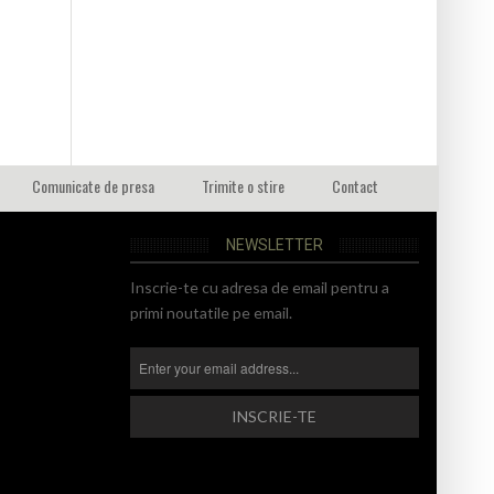
Comunicate de presa
Trimite o stire
Contact
NEWSLETTER
Inscrie-te cu adresa de email pentru a
primi noutatile pe email.