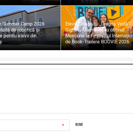
h Summer Camp 2026:
Elevii Colegiului „Dragoș Vodă”
tuită de robotică și
Sighetu Marmației au obținut
 pentru elevii din
Mențiune la Festivalul Internațio
ș
de Book-Trailere BOOVIE 2026
*
NUME