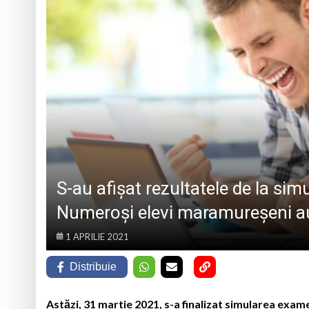
„LEGĂTURI LITERARE”
informare și sprij
Mireșu Mare devine
Poezia românească,
Zilele Comunei Boc
Atenție, șoferi! Lu
S-au afișat rezultatele de la si
Numeroși elevi maramureșeni au
1 APRILIE 2021
Distribuie
Astăzi, 31 martie 2021, s-a finalizat simularea exam