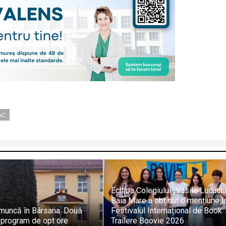
AC
Echipa Colegiului „Vasile Lucaci
Baia Mare a obținut o mențiune l
 muncă în Bârsana. Două
Festivalul Internațional de Book
 program de opt ore
Trailere Boovie 2026