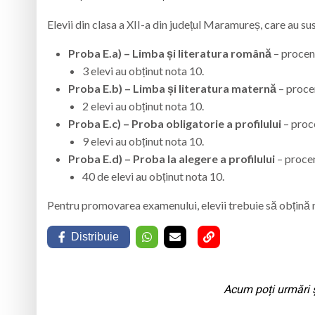
Elevii din clasa a XII-a din județul Maramureș, care au su
Proba E.a) – Limba și literatura română
– procen
3 elevi au obținut nota 10.
Proba E.b) – Limba și literatura maternă
– proce
2 elevi au obținut nota 10.
Proba E.c) – Proba obligatorie a profilului
– proc
9 elevi au obținut nota 10.
Proba E.d) – Proba la alegere a profilului
– proce
40 de elevi au obținut nota 10.
Pentru promovarea examenului, elevii trebuie să obțină
Distribuie
Acum poți urmări ș