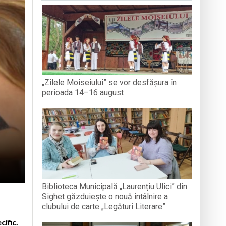
IETENIE” DIN MUNȚII
ACTIVITĂ
PENTRU
 maramureșeni
„Zilele Moiseiului” se vor desfășura în
din Baia Mare
perioada 14–16 august
Biblioteca Municipală „Laurențiu Ulici” din
Sighet găzduiește o nouă întâlnire a
clubului de carte „Legături Literare”
ific.