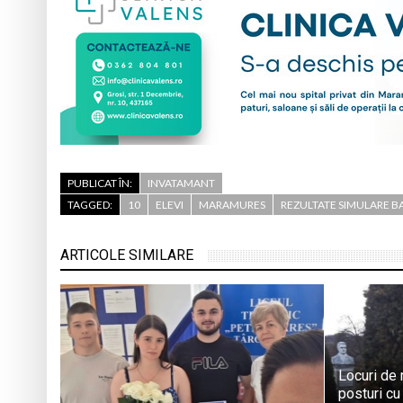
PUBLICAT ÎN:
INVATAMANT
TAGGED:
10
ELEVI
MARAMURES
REZULTATE SIMULARE B
ARTICOLE SIMILARE
Locuri de
posturi cu