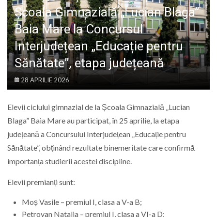
LIFE
Școala Gimnazială „Lucian Blaga”
Baia Mare la Concursul
Interjudețean „Educație pentru
Sănătate”, etapa județeană
28 APRILIE 2026
Elevii ciclului gimnazial de la Școala Gimnazială „Lucian
Blaga” Baia Mare au participat, în 25 aprilie, la etapa
județeană a Concursului Interjudețean „Educație pentru
Sănătate”, obținând rezultate binemeritate care confirmă
importanța studierii acestei discipline.
Elevii premianți sunt:
Moș Vasile – premiul I, clasa a V-a B;
Petrovan Natalia – premiul I, clasa a VI-a D;