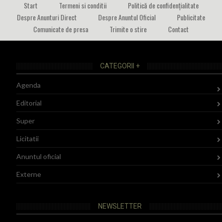
Start
Termeni si conditii
Politică de confidențialitate
Despre Anunturi Direct
Despre Anuntul Oficial
Publicitate
Comunicate de presa
Trimite o stire
Contact
CATEGORII +
Agenda
Editorial
Super
Licitatii
Anuntul oficial
Externe
NEWSLETTER