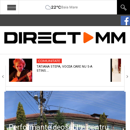
22°C
Baia Mare
START
COMUNITATE
EDITORIAL
COMUNITATE
CULTURA
TATIANA STEPA, VOCEA CARE NU S-A
STINS.…
ECONOMIE
SANATATE
SPORT
SPECIAL
POLITIC
Performanțe deosebite pentru