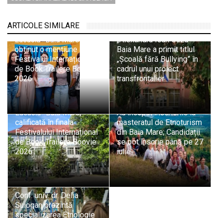
ARTICOLE SIMILARE
Echipa Colegiului „Vasile
Școala Gimnazială
Lucaciu” Baia Mare a
„Alexandru Ioan Cuza”
obținut o mențiune la
Baia Mare a primit titlul
Festivalul Internațional
„Școală fără Bullying” în
de Book Trailere Boovie
cadrul unui proiect
2026
transfrontalier
Echipa Isopixel a
Colegiului „Vasile
Lucaciu” Baia Mare,
Au început înscrierile la
calificată în finala
masteratul de Etnoturism
Festivalului Internațional
din Baia Mare; Candidații
de Book Trailere Boovie
se pot înscrie până pe 27
2026
iulie
Conf. univ. dr. Delia
Suiogan prezintă
specializarea Etnologie