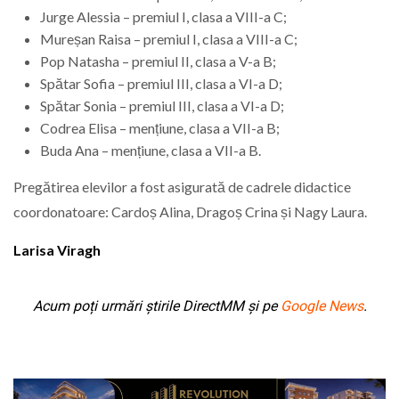
Jurge Alessia – premiul I, clasa a VIII-a C;
Mureșan Raisa – premiul I, clasa a VIII-a C;
Pop Natasha – premiul II, clasa a V-a B;
Spătar Sofia – premiul III, clasa a VI-a D;
Spătar Sonia – premiul III, clasa a VI-a D;
Codrea Elisa – mențiune, clasa a VII-a B;
Buda Ana – mențiune, clasa a VII-a B.
Pregătirea elevilor a fost asigurată de cadrele didactice
coordonatoare: Cardoș Alina, Dragoș Crina și Nagy Laura.
Larisa Viragh
Acum poți urmări știrile DirectMM și pe
Google News
.