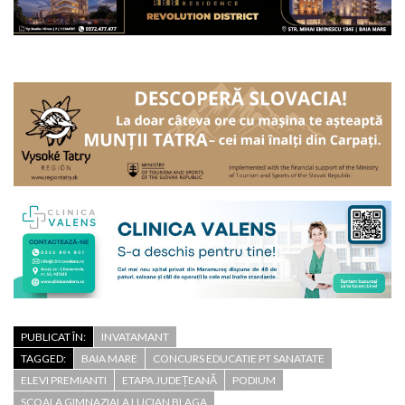
PUBLICAT ÎN:
INVATAMANT
TAGGED:
BAIA MARE
CONCURS EDUCATIE PT SANATATE
ELEVI PREMIANTI
ETAPA JUDEȚEANĂ
PODIUM
SCOALA GIMNAZIALA LUCIAN BLAGA