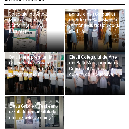
Implicare pentru viitorul
educației: Profesori ai
Rezultate remarcabile
Colegiului de Arte Baia
pentru elevii Colegiului
Mare au participat la
de Arte din Baia Mare la
Conferința UNMUTE din
„Armonii Muzicale”, ediția
București
a VIII-a
Elevii Colegiului de Arte
Baia Mare, premiați la
Elevii Colegiului de Arte
Concursul de Creație
din Baia Mare, premiați la
Plastică și Literară
Concursul Național „Lira
„Universul meu”
de Aur” de la Suceava
Eleva Gabriela Teșileanu,
rezultate remarcabile la
olimpiadele de științe