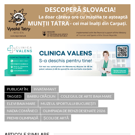
PUBLICAT ÎN:
INVATAMANT
TAGGED:
BARBU CRĂCIUN
COLEGIUL DE ARTE BAIA MARE
ELEVI BAIA MARE
MUZEUL SPORTULUI BUCUREȘTI
NADIA COMĂNECI
OLIMPIADA DE BENZI DESENATE 2026
PREMII OLIMPIADĂ
ȘCOLI DE ARTĂ
ARTICOLE SIMILARE