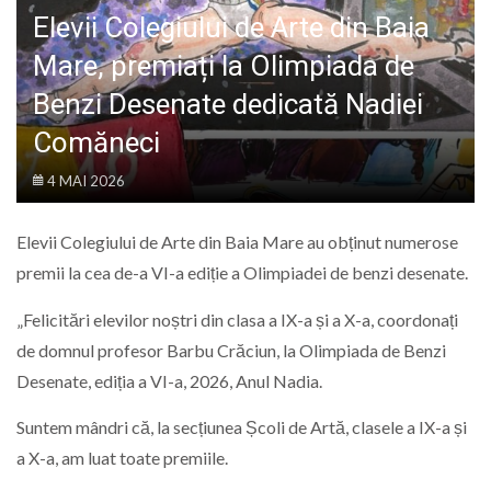
LIFE
Elevii Colegiului de Arte din Baia
Mare, premiați la Olimpiada de
Benzi Desenate dedicată Nadiei
Comăneci
4 MAI 2026
Elevii Colegiului de Arte din Baia Mare au obținut numerose
premii la cea de-a VI-a ediție a Olimpiadei de benzi desenate.
„Felicitări elevilor noștri din clasa a IX-a și a X-a, coordonați
de domnul profesor Barbu Crăciun, la Olimpiada de Benzi
Desenate, ediția a VI-a, 2026, Anul Nadia.
Suntem mândri că, la secțiunea Școli de Artă, clasele a IX-a și
a X-a, am luat toate premiile.