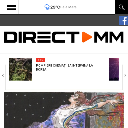
29°C
Baia Mare
START
COMUNITATE
EDITORIAL
112
CULTURA
POMPIERII CHEMAȚI SĂ INTERVINĂ LA
BORȘA
ECONOMIE
SANATATE
SPORT
SPECIAL
POLITIC